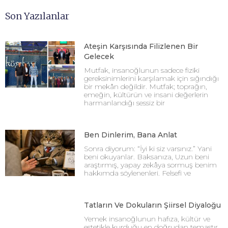
Son Yazılanlar
Ateşin Karşısında Filizlenen Bir
Gelecek
Mutfak, insanoğlunun sadece fiziki
gereksinimlerini karşılamak için sığındığı
bir mekân değildir. Mutfak; toprağın,
emeğin, kültürün ve insani değerlerin
harmanlandığı sessiz bir
Ben Dinlerim, Bana Anlat
Sonra diyorum: “İyi ki siz varsınız.” Yani
beni okuyanlar. Baksanıza, Uzun beni
araştırmış, yapay zekâya sormuş benim
hakkımda söylenenleri. Felsefi ve
Tatların Ve Dokuların Şiirsel Diyaloğu
Yemek insanoğlunun hafıza, kültür ve
estetikle kurduğu en doğrudan temastır.