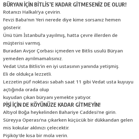
BÜRYAN İÇİN BİTLİS’E KADAR GİTMESENİZ DE OLUR!
Rotanızı Halkalı’ya çevirin.
Fevzi Baba’nın Yeri nerede diye kime sorsanız hemen
gösterir.
Ünü tüm İstanbul’a yayılmış, hatta çevre illerden de
müşterisi varmış.
Buradan Avşor Çorbası içmeden ve Bitlis usulü Büryan
yemeden ayrılmamalısınız.
Vedat Usta Bitlis’in en iyi ustasının yanında yetişmiş.
Eli de oldukça lezzetli.
Lezzetin püf noktası sabah saat 11 gibi Vedat usta kuyuyu
açtığında orada olup
kuyudan çıkan büryanı yemekte yatıyor.
PİŞİ İÇİN DE KÖYÜNÜZE KADAR GİTMEYİN!
Altıyol Boğa heykelinden Bahariye Caddesi’ne girin.
Süreyya Operası’na çıkarken küçücük bir dükkandan gelen
mis kokular aklınızı çelecektir.
Pişiköy’de kısa bir mola verin.