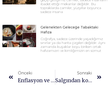
geçip gittiğimiz camiler, sadece insanların
ibadet ettiği mekanlar değildir. Bu
topraklarda camiler, yüzyıllar boyunca
sadece insana
Gelenekten Geleceğe Tabaktaki
Hafıza
Coğrafya, sadece üzerinde yaşadığımız
sınırlar ya da harita çizgileri değildir. Aynı
zamanda kuşaklar boyu biriken ortak
hafızamızın ve kimliğimizin en somut
Önceki
Sonraki
Enflasyon ve fiyatlamalar
Salgından korunmak için nasıl beslenmeli?