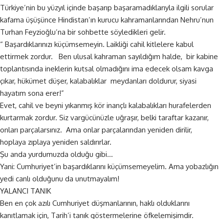
Türkiye’nin bu yüzyıl içinde başarıp başaramadıklarıyla ilgili sorular
kafama üşüşünce Hindistan’ın kurucu kahramanlarından Nehru’nun
Turhan Feyzioğlu’na bir sohbette söyledikleri gelir.
“ Başardıklarınızı küçümsemeyin. Laikliği cahil kitlelere kabul
ettirmek zordur. Ben ulusal kahraman sayıldığım halde, bir kabine
toplantısında ineklerin kutsal olmadığını ima edecek olsam kavga
çıkar, hükümet düşer, kalabalıklar meydanları doldurur, siyasi
hayatım sona erer!”
Evet, cahil ve beyni yıkanmış kör inançlı kalabalıkları hurafelerden
kurtarmak zordur. Siz vargücünüzle uğraşır, belki taraftar kazanır,
onları parçalarsınız. Ama onlar parçalarından yeniden dirilir,
hoplaya zıplaya yeniden saldırırlar.
Şu anda yurdumuzda olduğu gibi…
Yani: Cumhuriyet’in başardıklarını küçümsemeyelim. Ama yobazlığın
yedi canlı olduğunu da unutmayalım!
YALANCI TANIK
Ben en çok azılı
Cumhuriyet
düşmanlarının, haklı olduklarını
kanıtlamak için, Tarih’i tanık göstermelerine öfkelemişimdir.