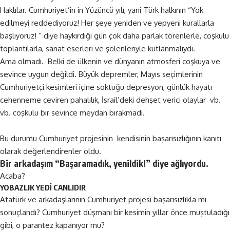
Haklılar. Cumhuriyet’in in Yüzüncü yılı, yani Türk halkının “Yok
edilmeyi reddediyoruz! Her şeye yeniden ve yepyeni kurallarla
başlıyoruz! “ diye haykırdığı gün çok daha parlak törenlerle, coşkulu
toplantılarla, sanat eserleri ve şölenleriyle kutlanmalıydı.
Ama olmadı. Belki de ülkenin ve dünyanın atmosferi coşkuya ve
sevince uygun değildi. Büyük depremler, Mayıs seçimlerinin
Cumhuriyetçi kesimleri içine soktuğu depresyon, günlük hayatı
cehenneme çeviren pahalılık, İsrail’deki dehşet verici olaylar vb.
vb. coşkulu bir sevince meydan bırakmadı.
Bu durumu Cumhuriyet projesinin kendisinin başarısızlığının kanıtı
olarak değerlendirenler oldu.
Bir arkadaşım “Başaramadık, yenildik!” diye ağlıyordu.
Acaba?
YOBAZLIK YEDİ CANLIDIR
Atatürk ve arkadaşlarının Cumhuriyet projesi başarısızlıkla mı
sonuçlandı? Cumhuriyet düşmanı bir kesimin yıllar önce muştuladığı
gibi, o parantez kapanıyor mu?