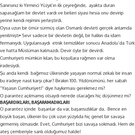
Sanırsınız ki Yirminci Yüzyıl’ın ilk çeyreğinde, ayakta duran
sapasağlam bir devlet vardı ve birileri siyasi hırsia onu devirip
yerine kendi rejimini yerleştirdi.
Oysa uzun bir ömür sürmüş olan Osmanlı devleti gerçek anlamda
yenilmişti• Sevr sadece bir devletin değil, bir halkın da idam
fermanıydı. Uygulansaydı etnik temizlikler sonucu Anadolu’da Türk
ve hatta Müslüman kalmazdı. Devir öyle bir devirdi.
Cumhuriyeti mümkün kılan, bu koşullara rağmen var olma
iradesiydi.
Şu anda kendi bağımsız ülkesinde yaşayan normal zekalı bir insan
bu iradeye nasıl karşı çıkar? Bırakın 100. Yıldönümünü, her sabah
“Yaşasın Cumhuriyet!” diye haykırması gerekmez mi?
O parantez açılmamış olsaydı nerede olacağını hiç düşünmez mi?
BAŞARDIKLARI, BAŞARAMADIKLARI
O parantez içinde başarılar da var, başarısızlıklar da. Bence en
büyük başarı, ülkenin bu çok uzun yüzyılda hiç genel bir savaşa
girmemiş olmasıdır. Evet, Cumhuriyet bizi savaşa sokmadı. Hem de
ateş çemberiyle sarılı olduğumuz halde!