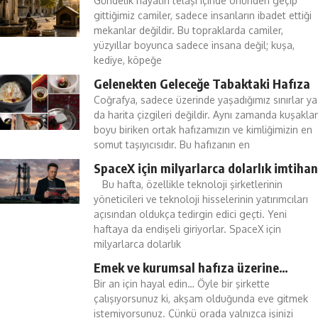
Gündelik hayatın telaşı içinde önünden geçip
gittiğimiz camiler, sadece insanların ibadet ettiği
mekanlar değildir. Bu topraklarda camiler,
yüzyıllar boyunca sadece insana değil; kuşa,
kediye, köpeğe
Gelenekten Geleceğe Tabaktaki Hafıza
Coğrafya, sadece üzerinde yaşadığımız sınırlar ya
da harita çizgileri değildir. Aynı zamanda kuşaklar
boyu biriken ortak hafızamızın ve kimliğimizin en
somut taşıyıcısıdır. Bu hafızanın en
SpaceX için milyarlarca dolarlık imtihan
Bu hafta, özellikle teknoloji şirketlerinin
yöneticileri ve teknoloji hisselerinin yatırımcıları
açısından oldukça tedirgin edici geçti. Yeni
haftaya da endişeli giriyorlar. SpaceX için
milyarlarca dolarlık
Emek ve kurumsal hafıza üzerine…
Bir an için hayal edin… Öyle bir şirkette
çalışıyorsunuz ki, akşam olduğunda eve gitmek
istemiyorsunuz. Çünkü orada yalnızca işinizi