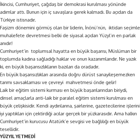
İkincisi, Cumhuriyet, çağdaş bir demokrasi kurulması yönünde
adımlar attı. Bunun için iç savaşlara gerek kalmadı. Bu açıdan da
Türkiye istisnadır.
Faşizm dönemini görmüş olan bir liderin, İnönü’nün, iktidarı seçimle
muhalefete devretmesi belki de siyasal açıdan Yüzyl’ın en parlak
anıdır!
Cumhuriyet’in toplumsal hayatta en büyük başarısı, Müslüman bir
toplumda kadına sağladığı haklar ve onun kazanımlarıdır. Ne yazık
ki, en büyük başarısızlıklarıın bazıları da oradadır.
En büyük başarısızlıkları arasında doğru dürüst sanayileşemezken
tarımı savsaklaması ve çevreyi mahvetmesi önde gelir!
Laik bir eğitim sistemi kurması en büyük başarılarından biriydi,
dinsel amaçlarla anti-laik bir paralel eğitim sistemi kurulması en
büyük çelişkisidir. Kendi aydınlarına, şairlerine, gazetecilerine işlerini
iyi yaptıkları için çektirdiği acılar gerçek bir yüzkarasıdır. Ama halkın
Cumhuriyet’in kurucusu Atatürk’e sevgisi ve bağlılığı en büyük
tesellidir.
YÜZYIL YETMEDİ