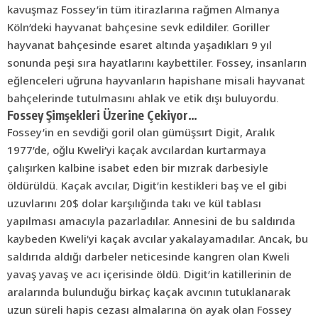
kavuşmaz Fossey’in tüm itirazlarına rağmen Almanya
Köln’deki hayvanat bahçesine sevk edildiler. Goriller
hayvanat bahçesinde esaret altında yaşadıkları 9 yıl
sonunda peşi sıra hayatlarını kaybettiler. Fossey, insanların
eğlenceleri uğruna hayvanların hapishane misali hayvanat
bahçelerinde tutulmasını ahlak ve etik dışı buluyordu.
Fossey Şimşekleri Üzerine Çekiyor…
Fossey’in en sevdiği goril olan gümüşsırt Digit, Aralık
1977’de, oğlu Kweli’yi kaçak avcılardan kurtarmaya
çalışırken kalbine isabet eden bir mızrak darbesiyle
öldürüldü. Kaçak avcılar, Digit’in kestikleri baş ve el gibi
uzuvlarını 20$ dolar karşılığında takı ve kül tablası
yapılması amacıyla pazarladılar. Annesini de bu saldırıda
kaybeden Kweli’yi kaçak avcılar yakalayamadılar. Ancak, bu
saldırıda aldığı darbeler neticesinde kangren olan Kweli
yavaş yavaş ve acı içerisinde öldü. Digit’in katillerinin de
aralarında bulunduğu birkaç kaçak avcının tutuklanarak
uzun süreli hapis cezası almalarına ön ayak olan Fossey