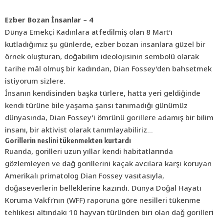
Ezber Bozan İnsanlar – 4
Dünya Emekçi Kadınlara atfedilmiş olan 8 Mart’ı
kutladığımız şu günlerde, ezber bozan insanlara güzel bir
örnek oluşturan, doğabilim ideolojisinin sembolü olarak
tarihe mâl olmuş bir kadından, Dian Fossey’den bahsetmek
istiyorum sizlere.
İnsanın kendisinden başka türlere, hatta yeri geldiğinde
kendi türüne bile yaşama şansı tanımadığı günümüz
dünyasında, Dian Fossey’i ömrünü gorillere adamış bir bilim
insanı, bir aktivist olarak tanımlayabiliriz…
Gorillerin neslini tükenmekten kurtardı
Ruanda, gorilleri uzun yıllar kendi habitatlarında
gözlemleyen ve dağ gorillerini kaçak avcılara karşı koruyan
Amerikalı primatolog Dian Fossey vasıtasıyla,
doğaseverlerin belleklerine kazındı. Dünya Doğal Hayatı
Koruma Vakfı’nın (WFF) raporuna göre nesilleri tükenme
tehlikesi altındaki 10 hayvan türünden biri olan dağ gorilleri