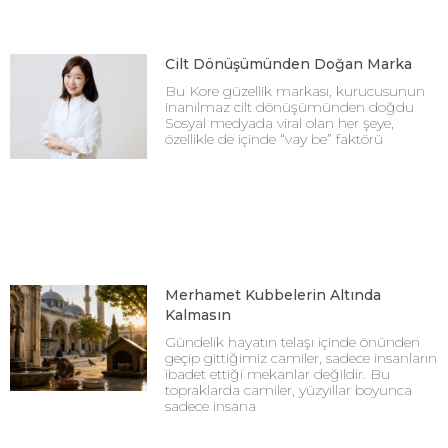
Cilt Dönüşümünden Doğan Marka
Bu Kore güzellik markası, kurucusunun
inanılmaz cilt dönüşümünden doğdu
Sosyal medyada viral olan her şeye,
özellikle de içinde “vay be” faktörü
Merhamet Kubbelerin Altında
Kalmasın
Gündelik hayatın telaşı içinde önünden
geçip gittiğimiz camiler, sadece insanların
ibadet ettiği mekanlar değildir. Bu
topraklarda camiler, yüzyıllar boyunca
sadece insana