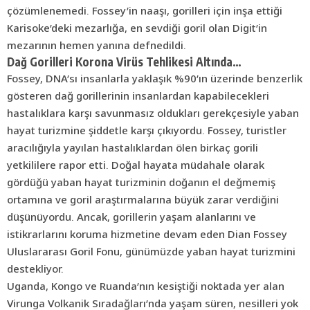
çözümlenemedi. Fossey’in naaşı, gorilleri için inşa ettiği
Karisoke’deki mezarlığa, en sevdiği goril olan Digit’in
mezarının hemen yanına defnedildi.
Dağ Gorilleri Korona Virüs Tehlikesi Altında…
Fossey, DNA’sı insanlarla yaklaşık %90’ın üzerinde benzerlik
gösteren dağ gorillerinin insanlardan kapabilecekleri
hastalıklara karşı savunmasız oldukları gerekçesiyle yaban
hayat turizmine şiddetle karşı çıkıyordu. Fossey, turistler
aracılığıyla yayılan hastalıklardan ölen birkaç gorili
yetkililere rapor etti. Doğal hayata müdahale olarak
gördüğü yaban hayat turizminin doğanın el değmemiş
ortamına ve goril araştırmalarına büyük zarar verdiğini
düşünüyordu. Ancak, gorillerin yaşam alanlarını ve
istikrarlarını koruma hizmetine devam eden Dian Fossey
Uluslararası Goril Fonu, günümüzde yaban hayat turizmini
destekliyor.
Uganda, Kongo ve Ruanda’nın kesiştiği noktada yer alan
Virunga Volkanik Sıradağları’nda yaşam süren, nesilleri yok