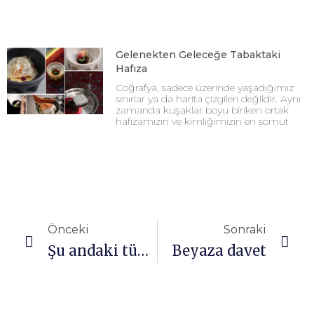
Gelenekten Geleceğe Tabaktaki
Hafıza
Coğrafya, sadece üzerinde yaşadığımız
sınırlar ya da harita çizgileri değildir. Aynı
zamanda kuşaklar boyu biriken ortak
hafızamızın ve kimliğimizin en somut
Önceki
Sonraki
Şu andaki tüm aşılar bir açıdan inaktif ve vücutta çoğalan virüsü taşımıyor
Beyaza davet