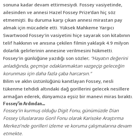
sonuna kadar devam ettirmesiydi. Fossey vasiyetinde,
ailesinden ve annesi Hazel Fossey Prize’dan hiç söz
etmemişti. Bu duruma karşı çıkan annesi mirastan pay
almak için mücadele etti. Yüksek Mahkeme Yargıcı
Swartwood Fossey’in vasiyetini hiçe sayarak son kitabının
telif hakkının ve anısına çekilen filmin yaklaşık 4.9 milyon
dolarlık gelirlerinin annesine verilmesini hükmetti.
Fossey’in günlüğüne yazdığı son sözler;
“Hayatın değerini
anladığında, geçmişe odaklanmaktan vazgeçip geleceğin
korunması için daha fazla çaba harcarsın.”
Bilim ve aklın üstünlüğünü kanıtlayan Fossey, nesli
tükenme tehdidi altındaki dağ gorillerini gelecek nesillere
armağan ederek, dünyamıza eşsiz bir manevi miras bıraktı.
Fossey’in Ardından…
Fossey’in kurmuş olduğu Digit Fonu, günümüzde Dian
Fossey Uluslararası Goril Fonu olarak Karisoke Araştırma
Merkezi’nde gorilleri izleme ve koruma çalışmalarına devam
etmekte.