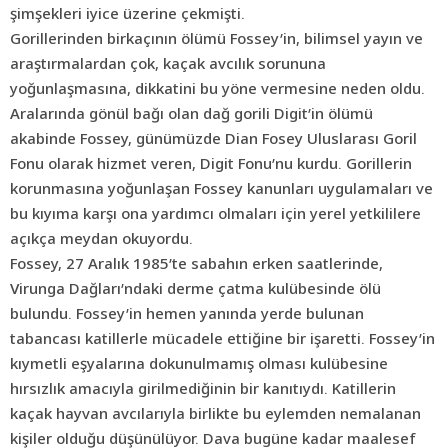
şimşekleri iyice üzerine çekmişti.
Gorillerinden birkaçının ölümü Fossey’in, bilimsel yayın ve
araştırmalardan çok, kaçak avcılık sorununa
yoğunlaşmasına, dikkatini bu yöne vermesine neden oldu.
Aralarında gönül bağı olan dağ gorili Digit’in ölümü
akabinde Fossey, günümüzde Dian Fosey Uluslarası Goril
Fonu olarak hizmet veren, Digit Fonu’nu kurdu. Gorillerin
korunmasına yoğunlaşan Fossey kanunları uygulamaları ve
bu kıyıma karşı ona yardımcı olmaları için yerel yetkililere
açıkça meydan okuyordu.
Fossey, 27 Aralık 1985’te sabahın erken saatlerinde,
Virunga Dağları’ndaki derme çatma kulübesinde ölü
bulundu. Fossey’in hemen yanında yerde bulunan
tabancası katillerle mücadele ettiğine bir işaretti. Fossey’in
kıymetli eşyalarına dokunulmamış olması kulübesine
hırsızlık amacıyla girilmediğinin bir kanıtıydı. Katillerin
kaçak hayvan avcılarıyla birlikte bu eylemden nemalanan
kişiler olduğu düşünülüyor. Dava bugüne kadar maalesef