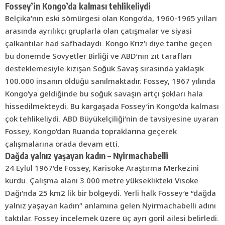
Fossey’in Kongo’da kalması tehlikeliydi
Belçika’nın eski sömürgesi olan Kongo’da, 1960-1965 yılları
arasında ayrılıkçı gruplarla olan çatışmalar ve siyasi
çalkantılar had safhadaydı. Kongo Kriz’i diye tarihe geçen
bu dönemde Sovyetler Birliği ve ABD’nın zıt tarafları
desteklemesiyle kızışan Soğuk Savaş sırasında yaklaşık
100.000 insanın öldüğü sanılmaktadır. Fossey, 1967 yılında
Kongo’ya geldiğinde bu soğuk savaşın artçı şokları hala
hissedilmekteydi. Bu kargaşada Fossey’in Kongo’da kalması
çok tehlikeliydi. ABD Büyükelçiliği’nin de tavsiyesine uyaran
Fossey, Kongo’dan Ruanda topraklarına geçerek
çalışmalarına orada devam etti.
Dağda yalnız yaşayan kadın – Nyirmachabelli
24 Eylül 1967’de Fossey, Karisoke Araştırma Merkezini
kurdu. Çalışma alanı 3.000 metre yükseklikteki Visoke
Dağı’nda 25 km2 lik bir bölgeydi. Yerli halk Fossey’e “dağda
yalnız yaşayan kadın” anlamına gelen Nyirmachabelli adını
taktılar. Fossey incelemek üzere üç ayrı goril ailesi belirledi.