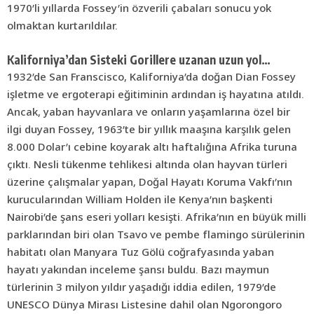
1970’li yıllarda Fossey’in özverili çabaları sonucu yok
olmaktan kurtarıldılar.
Kaliforniya’dan Sisteki Gorillere uzanan uzun yol…
1932’de San Franscisco, Kaliforniya’da doğan Dian Fossey
işletme ve ergoterapi eğitiminin ardından iş hayatına atıldı.
Ancak, yaban hayvanlara ve onların yaşamlarına özel bir
ilgi duyan Fossey, 1963’te bir yıllık maaşına karşılık gelen
8.000 Dolar’ı cebine koyarak altı haftalığına Afrika turuna
çıktı. Nesli tükenme tehlikesi altında olan hayvan türleri
üzerine çalışmalar yapan, Doğal Hayatı Koruma Vakfı’nın
kurucularından William Holden ile Kenya’nın başkenti
Nairobi’de şans eseri yolları kesişti. Afrika’nın en büyük milli
parklarından biri olan Tsavo ve pembe flamingo sürülerinin
habitatı olan Manyara Tuz Gölü coğrafyasında yaban
hayatı yakından inceleme şansı buldu. Bazı maymun
türlerinin 3 milyon yıldır yaşadığı iddia edilen, 1979’de
UNESCO Dünya Mirası Listesine dahil olan Ngorongoro