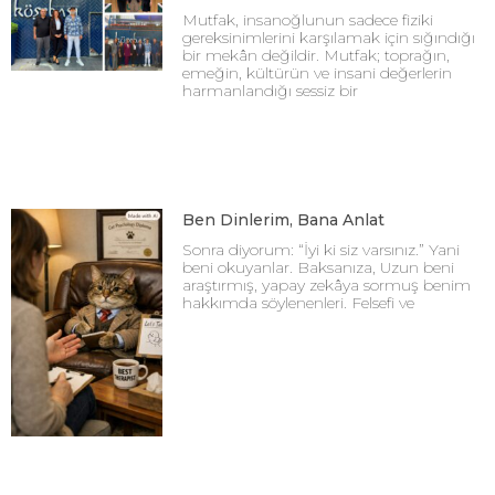
Mutfak, insanoğlunun sadece fiziki
gereksinimlerini karşılamak için sığındığı
bir mekân değildir. Mutfak; toprağın,
emeğin, kültürün ve insani değerlerin
harmanlandığı sessiz bir
Ben Dinlerim, Bana Anlat
Sonra diyorum: “İyi ki siz varsınız.” Yani
beni okuyanlar. Baksanıza, Uzun beni
araştırmış, yapay zekâya sormuş benim
hakkımda söylenenleri. Felsefi ve