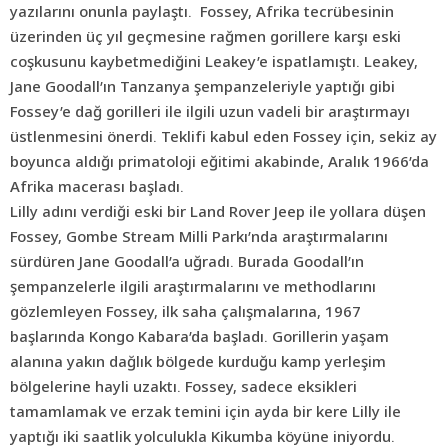
yazılarını onunla paylaştı. Fossey, Afrika tecrübesinin
üzerinden üç yıl geçmesine rağmen gorillere karşı eski
coşkusunu kaybetmediğini Leakey’e ispatlamıştı. Leakey,
Jane Goodall’ın Tanzanya şempanzeleriyle yaptığı gibi
Fossey’e dağ gorilleri ile ilgili uzun vadeli bir araştırmayı
üstlenmesini önerdi. Teklifi kabul eden Fossey için, sekiz ay
boyunca aldığı primatoloji eğitimi akabinde, Aralık 1966’da
Afrika macerası başladı.
Lilly adını verdiği eski bir Land Rover Jeep ile yollara düşen
Fossey, Gombe Stream Milli Parkı’nda araştırmalarını
sürdüren Jane Goodall’a uğradı. Burada Goodall’ın
şempanzelerle ilgili araştırmalarını ve methodlarını
gözlemleyen Fossey, ilk saha çalışmalarına, 1967
başlarında Kongo Kabara’da başladı. Gorillerin yaşam
alanına yakın dağlık bölgede kurduğu kamp yerleşim
bölgelerine hayli uzaktı. Fossey, sadece eksikleri
tamamlamak ve erzak temini için ayda bir kere Lilly ile
yaptığı iki saatlik yolculukla Kikumba köyüne iniyordu.