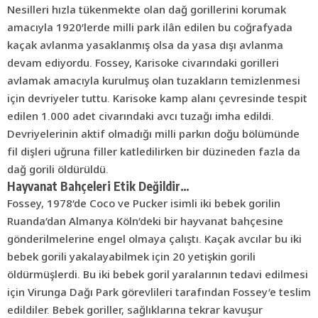
Nesilleri hızla tükenmekte olan dağ gorillerini korumak
amacıyla 1920’lerde milli park ilân edilen bu coğrafyada
kaçak avlanma yasaklanmış olsa da yasa dışı avlanma
devam ediyordu. Fossey, Karisoke civarındaki gorilleri
avlamak amacıyla kurulmuş olan tuzakların temizlenmesi
için devriyeler tuttu. Karisoke kamp alanı çevresinde tespit
edilen 1.000 adet civarındaki avcı tuzağı imha edildi.
Devriyelerinin aktif olmadığı milli parkın doğu bölümünde
fil dişleri uğruna filler katledilirken bir düzineden fazla da
dağ gorili öldürüldü.
Hayvanat Bahçeleri Etik Değildir…
Fossey, 1978’de Coco ve Pucker isimli iki bebek gorilin
Ruanda’dan Almanya Köln’deki bir hayvanat bahçesine
gönderilmelerine engel olmaya çalıştı. Kaçak avcılar bu iki
bebek gorili yakalayabilmek için 20 yetişkin gorili
öldürmüşlerdi. Bu iki bebek goril yaralarının tedavi edilmesi
için Virunga Dağı Park görevlileri tarafından Fossey’e teslim
edildiler. Bebek
goriller
, sağlıklarına tekrar kavuşur