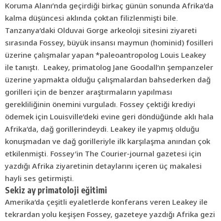
Koruma Alanı’nda geçirdiği birkaç günün sonunda Afrika’da
kalma düşüncesi aklında çoktan filizlenmişti bile.
Tanzanya’daki Olduvai Gorge arkeoloji sitesini ziyareti
sırasında Fossey, büyük insansı maymun (hominid) fosilleri
üzerine çalışmalar yapan *paleoantropolog Louis Leakey
ile tanıştı. Leakey, primatolog Jane Goodall’ın şempanzeler
üzerine yapmakta olduğu çalışmalardan bahsederken dağ
gorilleri için de benzer araştırmaların yapılması
gerekliliğinin önemini vurguladı. Fossey çektiği krediyi
ödemek için Louisville’deki evine geri döndüğünde aklı hala
Afrika’da, dağ gorillerindeydi. Leakey ile yapmış olduğu
konuşmadan ve dağ gorilleriyle ilk karşılaşma anından çok
etkilenmişti. Fossey’in The Courier-journal gazetesi için
yazdığı Afrika ziyaretinin detaylarını içeren üç makalesi
hayli ses getirmişti.
Sekiz ay primatoloji eğitimi
Amerika’da çeşitli eyaletlerde konferans veren Leakey ile
tekrardan yolu keşişen Fossey, gazeteye yazdığı Afrika gezi