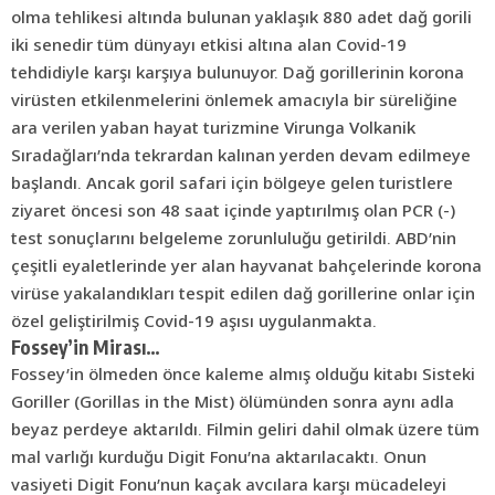
olma tehlikesi altında bulunan yaklaşık 880 adet dağ gorili
iki senedir tüm dünyayı etkisi altına alan Covid-19
tehdidiyle karşı karşıya bulunuyor. Dağ gorillerinin korona
virüsten etkilenmelerini önlemek amacıyla bir süreliğine
ara verilen yaban hayat turizmine Virunga Volkanik
Sıradağları’nda tekrardan kalınan yerden devam edilmeye
başlandı. Ancak goril safari için bölgeye gelen turistlere
ziyaret öncesi son 48 saat içinde yaptırılmış olan PCR (-)
test sonuçlarını belgeleme zorunluluğu getirildi. ABD’nin
çeşitli eyaletlerinde yer alan hayvanat bahçelerinde korona
virüse yakalandıkları tespit edilen dağ gorillerine onlar için
özel geliştirilmiş Covid-19 aşısı uygulanmakta.
Fossey’in Mirası…
Fossey’in ölmeden önce kaleme almış olduğu kitabı Sisteki
Goriller (Gorillas in the Mist) ölümünden sonra aynı adla
beyaz perdeye aktarıldı. Filmin geliri dahil olmak üzere tüm
mal varlığı kurduğu Digit Fonu’na aktarılacaktı.
Onun
vasiyeti Digit Fonu’nun kaçak avcılara karşı mücadeleyi