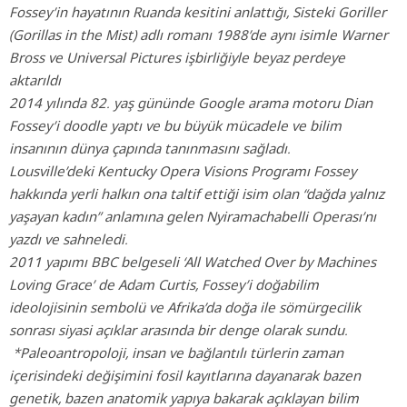
Fossey’in hayatının Ruanda kesitini anlattığı, Sisteki Goriller
(Gorillas in the Mist)
adlı romanı 1988’de aynı isimle
Warner
Bross ve Universal Pictures işbirliğiyle
beyaz perdeye
aktarıldı
2014 yılında 82. yaş gününde Google arama motoru Dian
Fossey’i doodle yaptı ve bu büyük mücadele ve bilim
insanının dünya çapında tanınmasını sağladı.
Lousville’deki Kentucky Opera Visions Programı Fossey
hakkında yerli halkın ona taltif ettiği isim olan “dağda yalnız
yaşayan kadın” anlamına gelen Nyiramachabelli Operası’nı
yazdı ve sahneledi.
2011 yapımı BBC belgeseli ‘All Watched Over by Machines
Loving Grace’ de Adam Curtis, Fossey’i doğabilim
ideolojisinin sembolü ve Afrika’da doğa ile sömürgecilik
sonrası siyasi açıklar arasında bir denge olarak sundu.
*Paleoantropoloji, insan ve bağlantılı türlerin zaman
içerisindeki değişimini fosil kayıtlarına dayanarak bazen
genetik, bazen anatomik yapıya bakarak açıklayan bilim