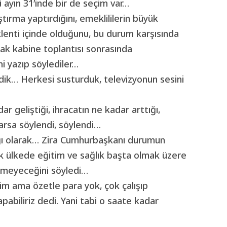
ü ayın 31’inde bir de seçim var…
tırma yaptırdığını, emeklililerin büyük
enti içinde olduğunu, bu durum karşısında
cak kabine toplantısı sonrasında
i yazıp söylediler…
ndik… Herkesi susturduk, televizyonun sesini
 geliştiği, ihracatın ne kadar arttığı,
varsa söylendi, söylendi…
lığı olarak… Zira Cumhurbaşkanı durumun
ak ülkede eğitim ve sağlık başta olmak üzere
etmeyeceğini söyledi…
ğim ama özetle para yok, çok çalışıp
abiliriz dedi. Yani tabi o saate kadar