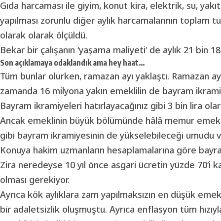
Gıda harcaması ile giyim, konut kira, elektrik, su, yakıt
yapılması zorunlu diğer aylık harcamalarının toplam tuta
olarak olarak ölçüldü.
Bekar bir çalışanın ‘yaşama maliyeti’ de aylık 21 bin 18
Son açıklamaya odaklandık ama hey haat…
Tüm bunlar olurken, ramazan ayı yaklaştı. Ramazan a
zamanda 16 milyona yakın emeklilin de bayram ikram
Bayram ikramiyeleri hatırlayacağınız gibi 3 bin lira ola
Ancak emeklinin büyük bölümünde hâlâ memur emekli
gibi bayram ikramiyesinin de yükselebileceği umudu v
Konuya hakim uzmanların hesaplamalarına göre bayram
Zira neredeyse 10 yıl önce asgari ücretin yüzde 70’i k
olması gerekiyor.
Ayrıca kök aylıklara zam yapılmaksızın en düşük emekli 
bir adaletsizlik oluşmuştu. Ayrıca enflasyon tüm hızıy