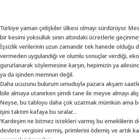
Türkiye yaman çelişkiler ülkesi olmayı sürdürüyor. Mese
bir kesimi yoksulluk sınırı altındaki ücretlerle geçinmey
İşsizlik verilerinin uzun zamandır tek hanede olduğu d
vermeden uygulandığı ve olumlu sonuçlar verdiği, ekono
gururlanarak söylemesine karşın, hepimizin ya ailesind
ya da işinden memnun değil.
Daha ucuzunu bulurum umuduyla pazara akşam saatleri
bile almaya utanırken şimdi tane ile meyve almayı alış
Neyse, bu tabloyu daha çok uzatmak mümkün ama be
işini taktım kafaya bu sıralar…
‘Kardeşim ne bitmez istekleri varmış bu
emeklilerin
de
devlete vergisini vermiş, primlerini ödemiş ve artık