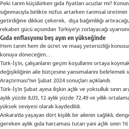
Peki tarım küçülürken gıda fiyatları ucuzlar mı? Konun
sığınmacıyla birlikte nüfus artarken tarımsal üretim
getirdiğine dikkat çekerek, dışa bağımlılığı artıracağ
rekabet gücü açısından Türkiye’yi zorlayacağı uyarısın
Gıda enflasyonu beş ayın en yükseğinde
Hem tarım hem de ücret ve maaş yetersizliği konusunda
konuya döneceğim…
Türk-İş’in, çalışanların geçim koşullarını ortaya koym
değişikliğinin aile bütçesine yansımalarını belirlemek iç
Araştırması”nın Şubat 2024 sonuçları açıklandı.
Türk-İş’in Şubat ayına ilişkin açlık ve yoksulluk sınırı
aylık yüzde 8,03, 12 aylık yüzde 72,49 ve yıllık ortala
yüksek seviyesi olarak kaydedildi.
Ankara’da yaşayan dört kişilik bir ailenin sağlıklı, den
gereken aylık gıda harcaması tutarı yani açlık sınırı 16 