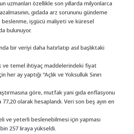
un uzmanları özellikle son yıllarda milyonlarca
in azalmasının, gıdada arz sorununu gündeme
ı, beslenme, işgücü maliyeti ve küresel
da bulunuyor.
 bir veriyi daha hatırlatıp asıl başlıktaki
ak ve temel ihtiyaç maddelerindeki fiyat
in her ay yaptığı “Açlık ve Yoksulluk Sınırı
 araştırmasına göre, mutfak yani gıda enflasyonu
ma 77,20 olarak hesaplandı. Veri son beş ayın en
geli ve yeterli beslenebilmesi için yapması
bin 257 liraya yükseldi.