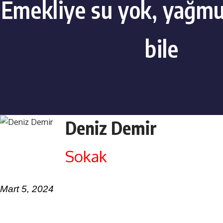
Emekliye su yok, yağmu
bile
Deniz Demir
Sokak
Mart 5, 2024