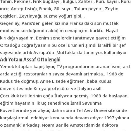
Tahin, Pekmez, Firik buğdayı , Bulgur, Zahter , Kuru kayısı, Kuru
incir, Antep fıstığı, Fındık, Gül suyu, Tulum peyniri, Zeytin
çeşitleri, Zeytinyağı, süzme yoğurt gibi…
Geçen ay, Paris’den gelen kızıma Fransa’daki son mutfak
modasını sorduğumda aldığım cevap içimi burktu. Hayal
kırıklığı yaşadım. Benim senelerdir tanıtmaya gayret ettiğim
Ortadoğu coğrafyasının bu özel ürünleri şimdi İsrail’li bir şef
sayesinde artık Avrupa’da. Mutfaklarda tanınıyor, kullanılıyor
Adı Yotam Assaf Ottolenghi
Yemek kitapları kapışılıyor, TV programlarının aranan ismi, ard
arda açtığı restoranların sayısı devamlı artmakta.. 1968 de
Kudüs ’de doğmuş. Anne Lisede eğitmen, baba Kudüs
üniversitesinde Kimya profesörü ve İtalyan asıllı.
Çocukluk tatillerinin çoğu İtalya’da geçmiş. 1989 da başlayan
eğitim hayatının ilk üç senedinde İsrail Savunma
Kuvvetlerinde yer alıyor, daha sonra Tel Aviv Üniversitesinde
karşılaştırmalı edebiyat konusunda devam ediyor.1997 yılında
o zamanki arkadaşı Noam Bar ile Amsterdam’da doktora