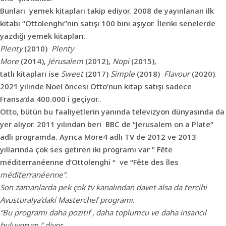
Bunları yemek kitapları takip ediyor. 2008 de yayınlanan ilk
kitabı “Ottolenghi”nin satışı 100 bini aşıyor. İleriki senelerde
yazdığı yemek kitapları:
Plenty
(2010)
Plenty
More
(2014),
Jérusalem
(2012),
Nopi
(2015),
tatlı kitapları ise
Sweet
(2017)
Simple
(2018)
Flavour
(2020).
2021 yılınde Noel öncesi Otto’nun kitap satışı sadece
Fransa’da 400.000 i geçiyor..
Otto, bütün bu faaliyetlerin yanında televizyon dünyasında da
yer alıyor. 2011 yılından beri BBC de “Jerusalem on a Plate”
adlı programda. Ayrıca More4 adlı TV de 2012 ve 2013
yıllarında çok ses getiren iki programı var ” Fête
méditerranéenne d’Ottolenghi “ ve “Fête des îles
méditerranéenne”.
Son zamanlarda pek çok tv kanalından davet alsa da tercihi
Avusturalya’daki Masterchef programı.
“Bu programı daha pozitif , daha toplumcu ve daha insancıl
buluyorum “ diyor.