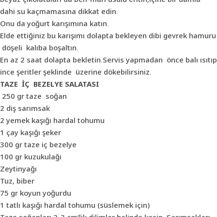
dahi su kaçmamasına dikkat edin.
Onu da yoğurt karışımına katın.
Elde ettiğiniz bu karışımı dolapta bekleyen dibi gevrek hamuru
döşeli kalıba boşaltın.
En az 2 saat dolapta bekletin.Servis yapmadan önce balı ısıtıp
ince şeritler şeklinde üzerine dökebilirsiniz.
TAZE İÇ BEZELYE SALATASI
250 gr taze soğan
2 diş sarımsak
2 yemek kaşığı hardal tohumu
1 çay kaşığı şeker
300 gr taze iç bezelye
100 gr kuzukulağı
Zeytinyağı
Tuz, biber
75 gr koyun yoğurdu
1 tatlı kaşığı hardal tohumu (süslemek için)
Taze soğanları 2-3 cm’lik dilimler halinde kesin. Sarımsakları