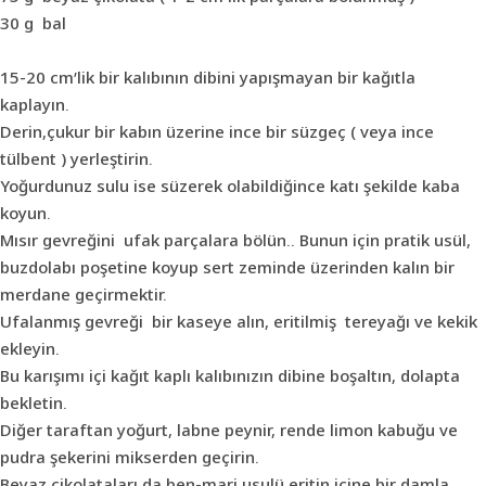
30 g bal
15-20 cm’lik bir kalıbının dibini yapışmayan bir kağıtla
kaplayın.
Derin,çukur bir kabın üzerine ince bir süzgeç ( veya ince
tülbent ) yerleştirin.
Yoğurdunuz sulu ise süzerek olabildiğince katı şekilde kaba
koyun.
Mısır gevreğini ufak parçalara bölün.. Bunun için pratik usül,
buzdolabı poşetine koyup sert zeminde üzerinden kalın bir
merdane geçirmektir.
Ufalanmış gevreği bir kaseye alın, eritilmiş tereyağı ve kekik
ekleyin.
Bu karışımı içi kağıt kaplı kalıbınızın dibine boşaltın, dolapta
bekletin.
Diğer taraftan yoğurt, labne peynir, rende limon kabuğu ve
pudra şekerini mikserden geçirin.
Beyaz çikolataları da ben-mari usulü eritin,içine bir damla