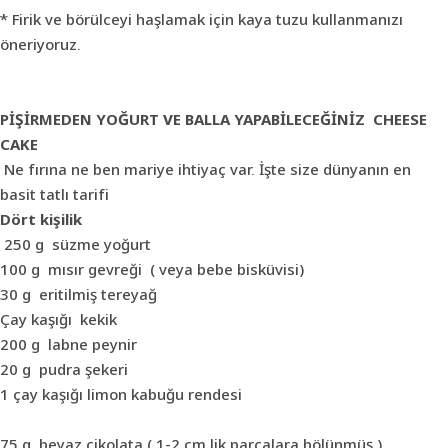
* Firik ve börülceyi haşlamak için kaya tuzu kullanmanızı
öneriyoruz.
PİŞİRMEDEN YOĞURT VE BALLA YAPABİLECEĞİNİZ CHEESE
CAKE
Ne fırına ne ben mariye ihtiyaç var. İşte size dünyanın en
basit tatlı tarifi
Dört kişilik
250 g süzme yoğurt
100 g mısır gevreği ( veya bebe bisküvisi)
30 g eritilmiş tereyağ
Çay kaşığı kekik
200 g labne peynir
20 g pudra şekeri
1 çay kaşığı limon kabuğu rendesi
75 g beyaz çikolata ( 1-2 cm lik parçalara bölünmüş )