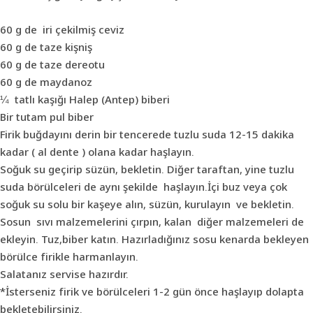
60 g de iri çekilmiş ceviz
60 g de taze kişniş
60 g de taze dereotu
60 g de maydanoz
¼ tatlı kaşığı Halep (Antep) biberi
Bir tutam pul biber
Firik buğdayını derin bir tencerede tuzlu suda 12-15 dakika
kadar ( al dente ) olana kadar haşlayın.
Soğuk su geçirip süzün, bekletin. Diğer taraftan, yine tuzlu
suda börülceleri de aynı şekilde haşlayın.İçi buz veya çok
soğuk su solu bir kaşeye alın, süzün, kurulayın ve bekletin.
Sosun sıvı malzemelerini çırpın, kalan diğer malzemeleri de
ekleyin. Tuz,biber katın. Hazırladığınız
sos
u kenarda bekleyen
börülce firikle harmanlayın.
Salata
nız servise hazırdır.
*İsterseniz firik ve börülceleri 1-2 gün önce haşlayıp dolapta
bekletebilirsiniz.