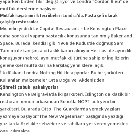
yaparken birden fikir değiştiriyor ve Londra “Cordon Bleu” de
mutfak derslerine başlıyor.
Mutfak hayatının ilk tecrübeleri Londra’da. Pasta şefi olarak
çalıştığı restoranlar
Michelin yıldızlı Le Capital Restaurant – Le Kensington Place
daha sonra el yapımı pastacılık konusunda tanınmış Baker and
Space. Burada kendisi gibi 1968 de Kudüs’de doğmuş Sami
Tamimi ile tanışınca ortaklık kararı alınıyor.Her ikisi de aynı dili
konuşuyor (hebrö), aynı mutfak kültürüne sahipler.İngilizlerin
geleneksel mutfaklarına karşılar, yeniliklere açık.
İlk dükkanı Londra Notting Hill’de açıyorlar. Bu bir şarküteri.
Kullanılan malzemeler Orta Doğu ve Akdeniz’den
Şöhreti çabuk yakalıyorlar
Kensington ve Belgravia’da iki şarküteri, İslington da klasik bir
restoran hemen arkasından Soho’da NOPI adlı yeni bir
şarküteri. Bu arada Otto The Guardian’da yemek yazıları
yazmaya başlıyor.“The New Vegetarian“ başlığında yazdığı
yazılarda özellikle sebzelere ve tahıllara yer veren yemekleri
öne çıkmakta.