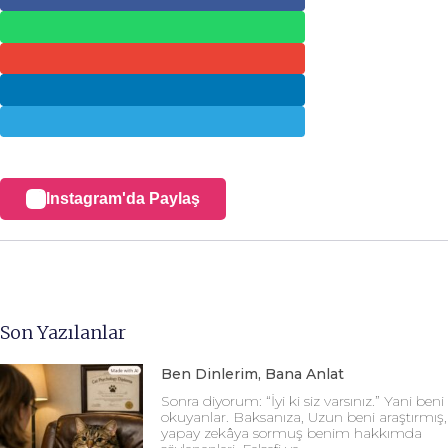
Instagram'da Paylaş
Son Yazılanlar
Ben Dinlerim, Bana Anlat
Sonra diyorum: “İyi ki siz varsınız.” Yani beni
okuyanlar. Baksanıza, Uzun beni araştırmış,
yapay zekâya sormuş benim hakkımda