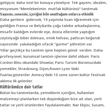
gelişiyor, daha özel bir konuya yöneliyor. Tek gayem, idealim,
misyonum “Memleketimin mutfak kültürünü” tanıtmak.
Sayısını, senesini, içeriğini bile unuttuğum onlarca etkinlik
Daha gerilere gidersek, 19 yaşımda lisan öğrenmek için
geldiğim Fransa ve Belçika’da çoğu talebe arkadaşlarıma,
misafir kaldığım evlerde eşe, dosta ellerimle yaptığım
zeytinyağlı biber dolması, irmik helvası, patlıcan beğendi
sayesinde yakaladığım ufacık “gurme” şöhretim var.
Yıllar geçtikçe bu tanıtım işine hepten gönül verdim. Daha
profesyonel, kurumsal tanıtım işlerine dahil oldum. Paris
Cordon Bleu okundaki Showlar, Paris Turizm Büromuzdaki
yemekler, Strasbourg, Dijon,Rouen Lyon ‘daki
fuarlar,gösteriler. Annecy’deki 10 sene süren kültür festivali
aklıma ilk gelenler.
Kültürümüze dair tatlar
Bütün bu tanıtımlarda, yemeklerin içeriğini, kullanılan
malzemeyi planlarken tek düşündüğüm bize ait olan, yerli
tatlar ve yerli ürünlerden faydalanmaktı. Nar Ekşisi, Susam,