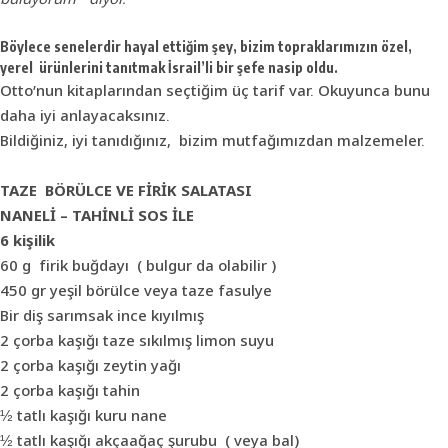
Böylece senelerdir hayal ettiğim şey, bizim topraklarımızın özel,
yerel ürünlerini tanıtmak İsrail’li bir şefe nasip oldu.
Otto’nun kitaplarından seçtiğim üç tarif var. Okuyunca bunu
daha iyi anlayacaksınız.
Bildiğiniz, iyi tanıdığınız, bizim mutfağımızdan malzemeler.
TAZE BÖRÜLCE VE FİRİK SALATASI
NANELİ – TAHİNLİ SOS İLE
6 kişilik
60 g firik buğdayı ( bulgur da olabilir )
450 gr yeşil börülce veya taze fasulye
Bir diş sarımsak ince kıyılmış
2 çorba kaşığı taze sıkılmış limon suyu
2 çorba kaşığı zeytin yağı
2 çorba kaşığı tahin
½ tatlı kaşığı kuru nane
½ tatlı kaşığı akçaağaç şurubu ( veya bal)