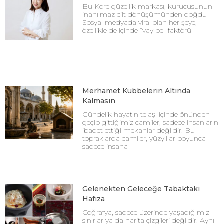
Bu Kore güzellik markası, kurucusunun
inanılmaz cilt dönüşümünden doğdu
Sosyal medyada viral olan her şeye,
özellikle de içinde “vay be” faktörü
Merhamet Kubbelerin Altında
Kalmasın
Gündelik hayatın telaşı içinde önünden
geçip gittiğimiz camiler, sadece insanların
ibadet ettiği mekanlar değildir. Bu
topraklarda camiler, yüzyıllar boyunca
sadece insana
Gelenekten Geleceğe Tabaktaki
Hafıza
Coğrafya, sadece üzerinde yaşadığımız
sınırlar ya da harita çizgileri değildir. Aynı