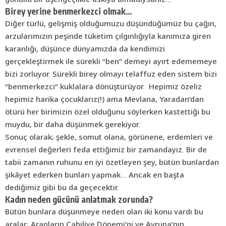
Birey yerine benmerkezci olmak…
Diğer türlü, gelişmiş olduğumuzu düşündüğümüz bu çağın,
arzularımızın peşinde tüketim çılgınlığıyla kanımıza giren
karanlığı, düşünce dünyamızda da kendimizi
gerçekleştirmek ile sürekli “ben” demeyi ayırt edememeye
bizi zorluyor. Sürekli birey olmayı telaffuz eden sistem bizi
“benmerkezci” kuklalara dönüştürüyor. Hepimiz özeliz
hepimiz harika çocuklarız(!) ama Mevlana, Yaradan’dan
ötürü her birimizin özel olduğunu söylerken kastettiği bu
muydu, bir daha düşünmek gerekiyor.
Sonuç olarak; şekle, somut olana, görünene, erdemleri ve
evrensel değerleri feda ettiğimiz bir zamandayız. Bir de
tabii zamanın ruhunu en iyi özetleyen şey, bütün bunlardan
şikâyet ederken bunları yapmak… Ancak en başta
dediğimiz gibi bu da geçecektir.
Kadın neden gücünü anlatmak zorunda?
Bütün bunlara düşünmeye neden olan iki konu vardı bu
aralar; Arapların Cahiliye Dönemi’ni ve Avrupa’nın