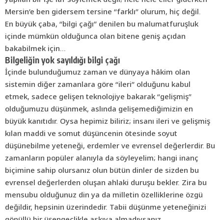
Mersin’e ben gidersem tersine “farklı” olurum, hiç değil.
En büyük çaba, “bilgi çağı” denilen bu malumatfuruşluk
içinde mümkün olduğunca olan bitene geniş açıdan
bakabilmek için…
Bilgeliğin yok sayıldığı bilgi çağı
İçinde bulunduğumuz zaman ve dünyaya hâkim olan
sistemin diğer zamanlara göre “ileri” olduğunu kabul
etmek, sadece gelişen teknolojiye bakarak “gelişmiş”
olduğumuzu düşünmek, aslında gelişemediğimizin en
büyük kanıtıdır. Oysa hepimiz biliriz; insanı ileri ve gelişmiş
kılan maddi ve somut düşüncenin ötesinde soyut
düşünebilme yeteneği, erdemler ve evrensel değerlerdir. Bu
zamanların popüler alanıyla da söyleyelim; hangi inanç
biçimine sahip olursanız olun bütün dinler de sizden bu
evrensel değerlerden oluşan ahlaki duruşu bekler. Zira bu
mensubu olduğunuz din ya da milletin özelliklerine özgü
değildir, hepsinin üzerindedir. Tabii düşünme yeteneğinizi
gönüllü bir üşengeçlikle askıya almadıysanız…