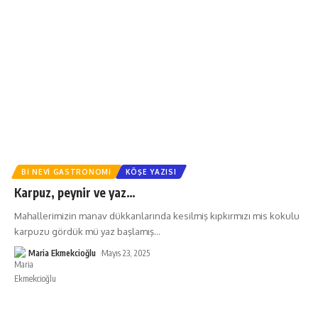
BI NEVI GASTRONOMI
KÖŞE YAZISI
Karpuz, peynir ve yaz…
Mahallerimizin manav dükkanlarında kesilmiş kıpkırmızı mis kokulu
karpuzu gördük mü yaz başlamış
…
Maria Ekmekcioğlu
Mayıs 23, 2025