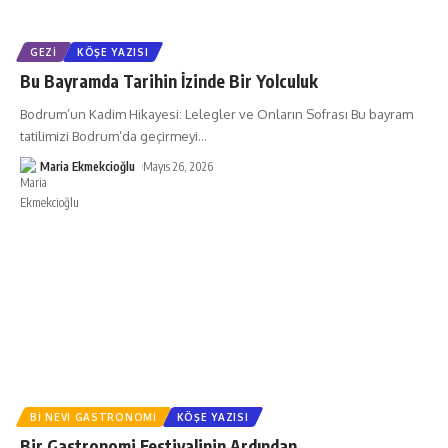
GEZI
KÖŞE YAZISI
Bu Bayramda Tarihin İzinde Bir Yolculuk
Bodrum’un Kadim Hikayesi: Lelegler ve Onların Sofrası Bu bayram
tatilimizi Bodrum’da geçirmeyi
…
Maria Ekmekcioğlu
Mayıs 26, 2026
BI NEVI GASTRONOMI
KÖŞE YAZISI
Bir Gastronomi Festivalinin Ardından