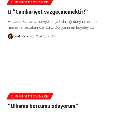
CUMHURIYET SÖYLEŞILERI
“Cumhuriyet vazgeçmemektir!”
Haçadur Kelleci… Türkiye’nin yetiştirdiği dünya çapında
mücevher ustalarından biri… Dünyanın en büyüleyici
…
Dilek Karagöz
Ocak 18, 2024
CUMHURIYET SÖYLEŞILERI
“Ülkeme borcumu ödüyorum”