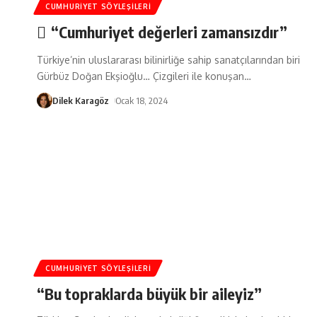
CUMHURIYET SÖYLEŞILERI
“Cumhuriyet değerleri zamansızdır”
Türkiye’nin uluslararası bilinirliğe sahip sanatçılarından biri
Gürbüz Doğan Ekşioğlu… Çizgileri ile konuşan
…
Dilek Karagöz
Ocak 18, 2024
CUMHURIYET SÖYLEŞILERI
“Bu topraklarda büyük bir aileyiz”