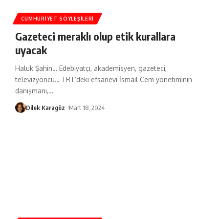
CUMHURIYET SÖYLEŞILERI
Gazeteci meraklı olup etik kurallara
uyacak
Haluk Şahin… Edebiyatçı, akademisyen, gazeteci,
televizyoncu… TRT’deki efsanevi İsmail Cem yönetiminin
danışmanı,
…
Dilek Karagöz
Mart 18, 2024