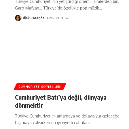
Türkiye Cumhuriyeti’nin yetiştirdiği önemli isimlerden biri,
Garo Mafyan… Türkiye’de özellikle pop müzik
…
Dilek Karagöz
Ocak 18, 2024
CUMHURIYET SÖYLEŞILERI
Cumhuriyet Batı’ya değil, dünyaya
dönmektir
Türkiye Cumhuriyeti’ni anlamaya ve dolayısıyla geleceğe
taşımaya çalışırken en iyi niyetli çabaları
…