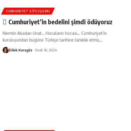
CUMHURIYET SÖYLEŞILERI
Cumhuriyet’in bedelini şimdi ödüyoruz
Nermin Abadan Unat… Hocaların hocası… Cumhuriyet’in
kuruluşundan bugüne Türkiye tarihine tanıklık etmiş
…
Dilek Karagöz
Ocak 16, 2024