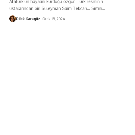
Atatürk’ün hayalini kurduğu özgün Türk resminin
ustalarından biri Süleyman Saim Tekcan… Sırtını
…
Dilek Karagöz
Ocak 18, 2024