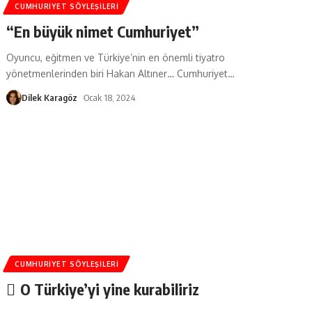
CUMHURIYET SÖYLEŞILERI
“En büyük nimet Cumhuriyet”
Oyuncu, eğitmen ve Türkiye’nin en önemli tiyatro
yönetmenlerinden biri Hakan Altıner… Cumhuriyet
…
Dilek Karagöz
Ocak 18, 2024
CUMHURIYET SÖYLEŞILERI
O Türkiye’yi yine kurabiliriz