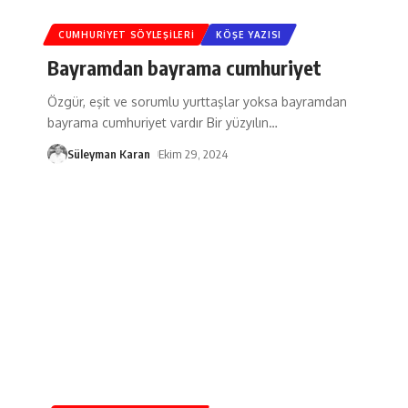
CUMHURIYET SÖYLEŞILERI
KÖŞE YAZISI
Bayramdan bayrama cumhuriyet
Özgür, eşit ve sorumlu yurttaşlar yoksa bayramdan
bayrama cumhuriyet vardır Bir yüzyılın
…
Süleyman Karan
Ekim 29, 2024