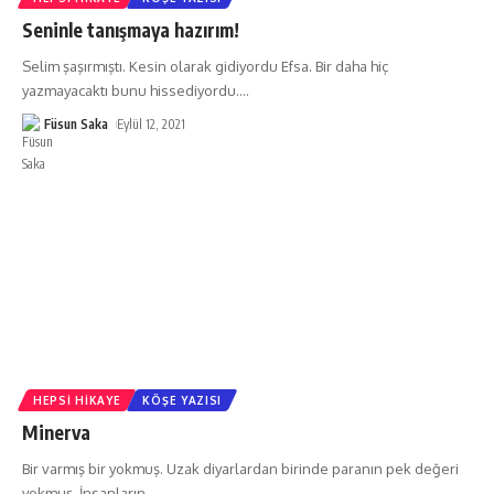
Seninle tanışmaya hazırım!
Selim şaşırmıştı. Kesin olarak gidiyordu Efsa. Bir daha hiç
yazmayacaktı bunu hissediyordu.
…
Füsun Saka
Eylül 12, 2021
HEPSI HIKAYE
KÖŞE YAZISI
Minerva
Bir varmış bir yokmuş. Uzak diyarlardan birinde paranın pek değeri
yokmuş. İnsanların
…