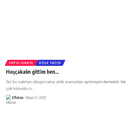
HEPSI HIKAYE
KÖŞE YAZISI
Hoşçakalın gittim ben…
Siz bu satırları okuyorsanız artık aranızdan ayrılmışım demektir. Ne
çok konuştu o
…
Eflatun
Nisan 21, 2025