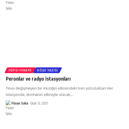
HEPSI HIKAYE
KÖŞE YAZISI
Peronlar ve radyo istasyonları
Tınısı değişmeyen bir müziğin etkisindeki tren yolculukları Her
istasyonda, durmanın etkisiyle olacak,
…
Füsun Saka
Ocak 13, 2021