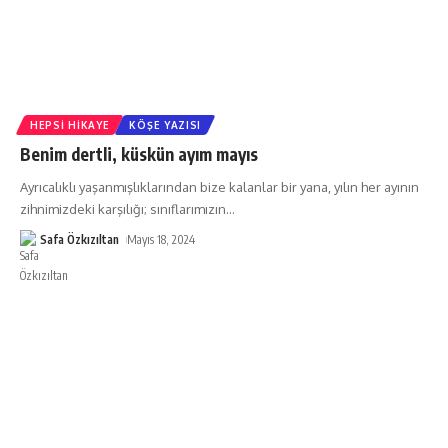
HEPSI HIKAYE
KÖŞE YAZISI
Benim dertli, küskün ayım mayıs
Ayrıcalıklı yaşanmışlıklarından bize kalanlar bir yana, yılın her ayının
zihnimizdeki karşılığı; sınıflarımızın
…
Safa Özkızıltan
Mayıs 18, 2024