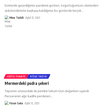
Evimizde geçirdiğimiz pandemi günleri, özgürlüğümüzü elimizden
aldı,kendimizle başbaşa kaldığımız bu günlerde birçok
…
Mine Türkili
Eylül 12, 2021
HEPSI HIKAYE
KÖŞE YAZISI
Mermerdeki pudra şekeri
Tepsinin ortasındaki iki pembe lokum Gün doğarken uyandı.
Pencerenin ağır kadife perdeleri
…
Füsun Saka
Eylül 12, 2021