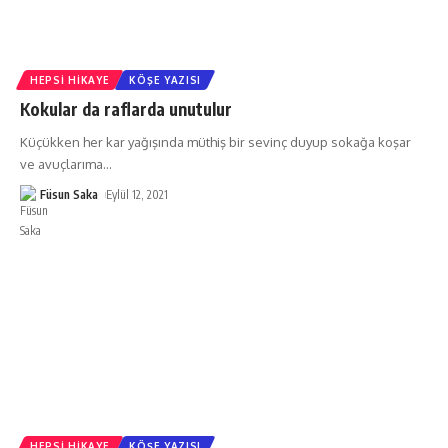
HEPSI HIKAYE
KÖŞE YAZISI
Kokular da raflarda unutulur
Küçükken her kar yağışında müthiş bir sevinç duyup sokağa koşar
ve avuçlarıma
…
Füsun Saka
Eylül 12, 2021
HEPSI HIKAYE
KÖŞE YAZISI