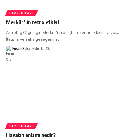
HEPSI HIKAYE
Merkür’ün retro etkisi
Astrolog Olgu Ilgın Merkür'ün burçlar üzerine etkisini yazdı...
İletişim ve zeka gezegenimiz
…
Füsun Saka
Eylül 12, 2021
HEPSI HIKAYE
Hayatın anlamı nedir?