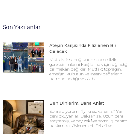
Son Yazılanlar
Ateşin Karşısında Filizlenen Bir
Gelecek
Mutfak, insanoğlunun sadece fiziki
gereksinimlerini karşılamak için sığındığı
bir mekân değildir. Mutfak; toprağın,
emeğin, kültürün ve insani değerlerin
harmanlandığı sessiz bir
Ben Dinlerim, Bana Anlat
Sonra diyorum: “İyi ki siz varsınız.” Yani
beni okuyanlar. Baksanıza, Uzun beni
araştırmış, yapay zekâya sormuş benim
hakkımda söylenenleri. Felsefi ve