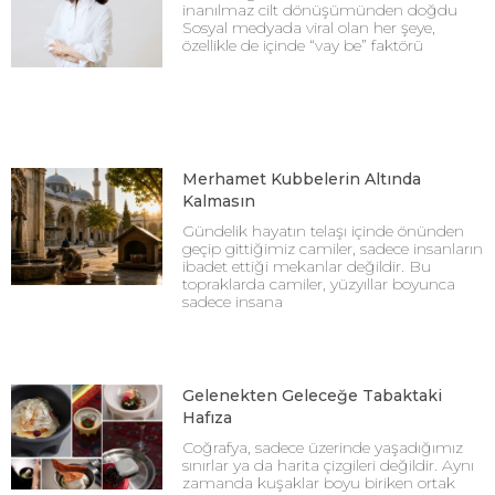
inanılmaz cilt dönüşümünden doğdu
Sosyal medyada viral olan her şeye,
özellikle de içinde “vay be” faktörü
Merhamet Kubbelerin Altında
Kalmasın
Gündelik hayatın telaşı içinde önünden
geçip gittiğimiz camiler, sadece insanların
ibadet ettiği mekanlar değildir. Bu
topraklarda camiler, yüzyıllar boyunca
sadece insana
Gelenekten Geleceğe Tabaktaki
Hafıza
Coğrafya, sadece üzerinde yaşadığımız
sınırlar ya da harita çizgileri değildir. Aynı
zamanda kuşaklar boyu biriken ortak