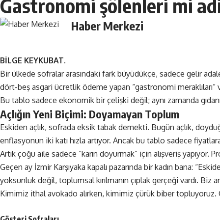
Gastronomi şölenleri mi adi
Haber Merkezi
BİLGE KEYKUBAT.
Bir ülkede sofralar arasındaki fark büyüdükçe, sadece gelir ada
dört-beş asgari ücretlik ödeme yapan “gastronomi meraklıları” v
Bu tablo sadece ekonomik bir çelişki değil; aynı zamanda gıdanı
Açlığın Yeni Biçimi: Doyamayan Toplum
Eskiden açlık, sofrada eksik tabak demekti. Bugün açlık, do
enflasyonun iki katı hızla artıyor. Ancak bu tablo sadece fiyatlara
Artık çoğu aile sadece “karın doyurmak” için alışveriş yapıyor. P
Geçen ay İzmir Karşıyaka kapalı pazarında bir kadın bana: “E
yoksunluk değil, toplumsal kırılmanın çıplak gerçeği vardı. Biz ar
Kimimiz ithal avokado alırken, kimimiz çürük biber topluyoruz. O
Gösteri Sofraları