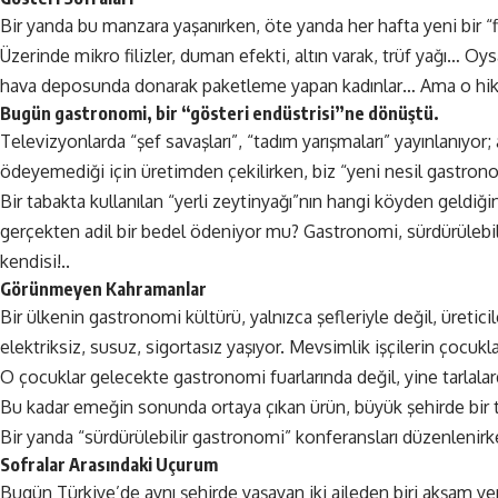
Bir yanda bu manzara yaşanırken, öte yanda her hafta yeni bir “fin
Üzerinde mikro filizler, duman efekti, altın varak, trüf yağı… Oy
hava deposunda donarak paketleme yapan kadınlar… Ama o hikây
Bugün gastronomi, bir “gösteri endüstrisi”ne dönüştü.
Televizyonlarda “şef savaşları”, “tadım yarışmaları” yayınlanıyor
ödeyemediği için üretimden çekilirken, biz “yeni nesil gastro
Bir tabakta kullanılan “yerli zeytinyağı”nın hangi köyden geldiği
gerçekten adil bir bedel ödeniyor mu? Gastronomi, sürdürülebilir
kendisi!..
Görünmeyen Kahramanlar
Bir ülkenin gastronomi kültürü, yalnızca şefleriyle değil, üreticil
elektriksiz, susuz, sigortasız yaşıyor. Mevsimlik işçilerin çocukl
O çocuklar gelecekte gastronomi fuarlarında değil, yine tarlala
Bu kadar emeğin sonunda ortaya çıkan ürün, büyük şehirde bir t
Bir yanda “sürdürülebilir gastronomi” konferansları düzenlenirke
Sofralar Arasındaki Uçurum
Bugün Türkiye’de aynı şehirde yaşayan iki aileden biri akşam yem