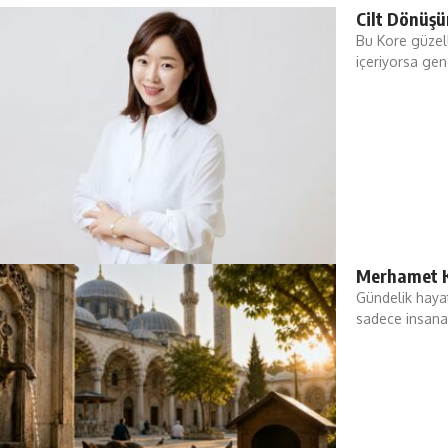
Cilt Dönüş
Bu Kore güzel
içeriyorsa gen
Merhamet K
Gündelik hayat
sadece insana 