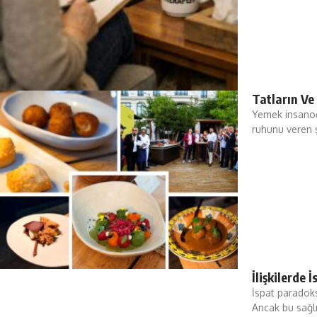
Tatların Ve
Yemek insanoğl
ruhunu veren ş
İlişkilerde
İspat paradoks
Ancak bu sağlı