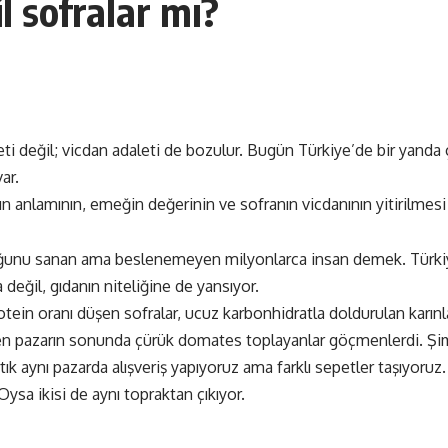
l sofralar mı?
leti değil; vicdan adaleti de bozulur. Bugün Türkiye’de bir yand
ar.
n anlamının, emeğin değerinin ve sofranın vicdanının yitirilmesi
yduğunu sanan ama beslenemeyen milyonlarca insan demek. Türk
 değil, gıdanın niteliğine de yansıyor.
rotein oranı düşen sofralar, ucuz karbonhidratla doldurulan karın
skiden pazarın sonunda çürük domates toplayanlar göçmenlerdi.
tık aynı pazarda alışveriş yapıyoruz ama farklı sepetler taşıyoruz.
ysa ikisi de aynı topraktan çıkıyor.