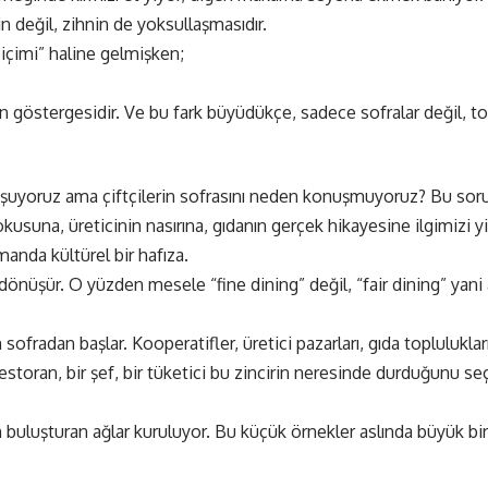
in değil, zihnin de yoksullaşmasıdır.
biçimi” haline gelmişken;
un göstergesidir. Ve bu fark büyüdükçe, sadece sofralar değil, t
uşuyoruz ama çiftçilerin sofrasını neden konuşmuyoruz? Bu soru
usuna, üreticinin nasırına, gıdanın gerçek hikayesine ilgimizi yi
nda kültürel bir hafıza.
önüşür. O yüzden mesele “fine dining” değil, “fair dining” yani 
radan başlar. Kooperatifler, üretici pazarları, gıda toplulukla
estoran, bir şef, bir tüketici bu zincirin neresinde durduğunu s
dan buluşturan ağlar kuruluyor. Bu küçük örnekler aslında büyük 