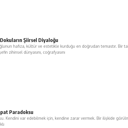
 Dokuların Şiirsel Diyaloğu
unun hafıza, kültür ve estetikle kurduğu en doğrudan temastır. Bir t
efin zihinsel dünyasını, coğrafyasını
 İspat Paradoksu
u. Kendini var edebilmek için, kendine zarar vermek. Bir ilişkide görü
klı