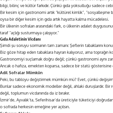
bilgi, bilinç ve kültür farkıdır. Çünkü gıda yoksulluğu sadece ceb
Bir kesim için gastronomi artık “kültürel kimlik”, “sosyalleşme 
oysa bir diğer kesim için gıda artık hayatta kalma mücadelesi.
Bir ülkenin sofraları arasındaki fark, o ülkenin adalet duygusun
taraf “açlığı susturmaya çalışıyor.”
Gıda Adaletinin Vicdanı
Şimdi şu soruyu sormanın tam zamanı: Şeflerin tabaklarını kon
Biz göze hitap eden tabaklara hayran kalıyoruz, ama toprağın kok
Gastronomiyi suçlamak doğru değil; çünkü gastronomi aynı zama
Ancak o hafıza, emekten koparsa, sadece bir statü gösterisine d
Adil Sofralar Mümkün
Peki, bu tabloyu değiştirmek mümkün mü? Evet, çünkü değişim sof
Bunlar sadece ekonomik modeller değil, ahlaki duruşlardır. Bir r
değil, toplumun vicdanında da iz bırakır.
İzmir’de, Ayvalık’ta, Seferihisar’da üreticiyle tüketiciyi doğru
o sofrada herkesin emeğine yer açılsın.