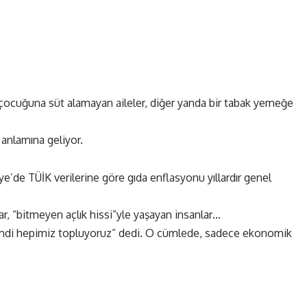
a çocuğuna süt alamayan aileler, diğer yanda bir tabak yemeğe
 anlamına geliyor.
iye’de
TÜİK
verilerine göre gıda enflasyonu yıllardır genel
lar, “bitmeyen açlık hissi”yle yaşayan insanlar…
 Şimdi hepimiz topluyoruz” dedi. O cümlede, sadece ekonomik