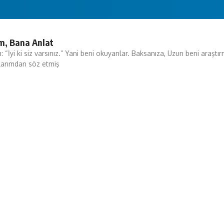
m, Bana Anlat
 “İyi ki siz varsınız.” Yani beni okuyanlar. Baksanıza, Uzun beni araş
ılarımdan söz etmiş