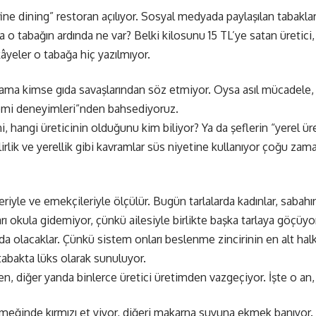
e dining” restoran açılıyor. Sosyal medyada paylaşılan tabaklar, s
sa o tabağın ardında ne var? Belki kilosunu 15 TL’ye satan üretic
eler o tabağa hiç yazılmıyor.
; ama kimse gıda savaşlarından söz etmiyor. Oysa asıl mücadele, s
nomi deneyimleri”nden bahsediyoruz.
ni, hangi üreticinin olduğunu kim biliyor? Ya da şeflerin “yerel ü
lik ve yerellik gibi kavramlar süs niyetine kullanıyor çoğu zaman
eriyle ve emekçileriyle ölçülür. Bugün tarlalarda kadınlar, sabahın
arı okula gidemiyor, çünkü ailesiyle birlikte başka tarlaya göçüyo
rda olacaklar. Çünkü sistem onları beslenme zincirinin en alt ha
abakta lüks olarak sunuluyor.
n, diğer yanda binlerce üretici üretimden vazgeçiyor. İşte o an,
eğinde kırmızı et yiyor, diğeri makarna suyuna ekmek banıyor. Bu