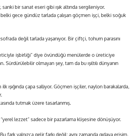
anki bir sanat eseri gibi ışık altında sergileniyor.
i, belki gece gündüz tarlada çalışan göçmen işçi, belki soğuk
ofrada değil tarlada yaşanıyor. Bir çiftçi, tohum parasını
reticiyle işbirliği” diye övündüğü menülerde o üreticiye
. Sürdürülebilir olmayan şey, tam da bu ışıltılı dünyanın
 ilk ışığında çapa sallıyor. Göçmen işçiler, naylon barakalarda,
r.
lkasında tutmak üzere tasarlanmış.
 “yerel lezzet” sadece bir pazarlama klişesine dönüşüyor.
 fark yalnızca gelir farkı değil; aynı zamanda gıdaya erişim,