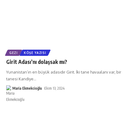
GEZI
KÖŞE YAZISI
Girit Adası’nı dolaşsak mı?
Yunanistan’ın en büyük adasıdır Girit. İki tane havaalanı var, bir
tanesi Kandiye
…
Maria Ekmekcioğlu
Ekim 13, 2024