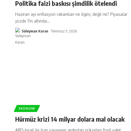
Politika faizi baskısı şimdilik ötelendi
Haziran ayı enflasyon rakamları ne ilginç değil mi? Piyasalar
yüzde 1'in altında
…
Süleyman Karan
Temmuz 5, 2026
EKONOMI
Hürmüz krizi 14 milyar dolara mal olacak
ABD-İsrail ile İran savaşının ardından yükselen fosil yakıt