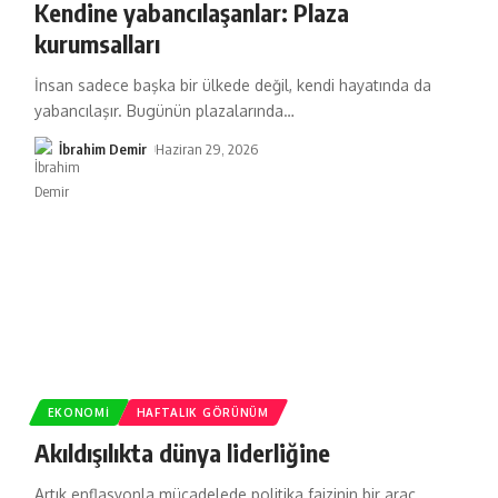
Kendine yabancılaşanlar: Plaza
kurumsalları
İnsan sadece başka bir ülkede değil, kendi hayatında da
yabancılaşır. Bugünün plazalarında
…
İbrahim Demir
Haziran 29, 2026
EKONOMI
HAFTALIK GÖRÜNÜM
Akıldışılıkta dünya liderliğine
Artık enflasyonla mücadelede politika faizinin bir araç