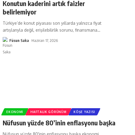
Konutun kaderini artık faizler
belirlemiyor
Türkiye’de konut piyasası son yıllarda yalnızca fiyat
artışlarıyla değil, erişilebilirlik sorunu, finansmana
…
Füsun Saka
Haziran 17, 2026
EKONOMI
HAFTALIK GÖRÜNÜM
KÖŞE YAZISI
Nüfusun yüzde 80’inin enflasyonu başka
Nüfusun yüzde 80'inin enflasyonu başka ekonomi