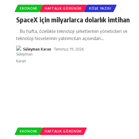
EKONOMI
HAFTALIK GÖRÜNÜM
KÖŞE YAZISI
SpaceX için milyarlarca dolarlık imtihan
Bu hafta, özellikle teknoloji şirketlerinin yöneticileri ve
teknoloji hisselerinin yatırımcıları açısından
…
Süleyman Karan
Temmuz 19, 2026
EKONOMI
HAFTALIK GÖRÜNÜM