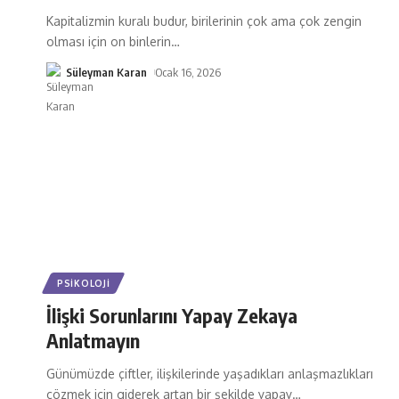
Kapitalizmin kuralı budur, birilerinin çok ama çok zengin
olması için on binlerin
…
Süleyman Karan
Ocak 16, 2026
PSIKOLOJI
İlişki Sorunlarını Yapay Zekaya
Anlatmayın
Günümüzde çiftler, ilişkilerinde yaşadıkları anlaşmazlıkları
çözmek için giderek artan bir şekilde yapay
…