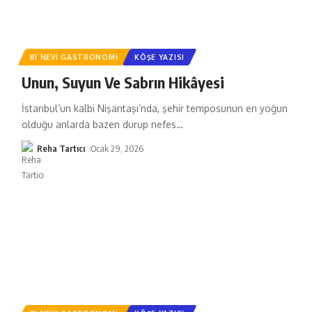
BI NEVI GASTRONOMI
KÖŞE YAZISI
Unun, Suyun Ve Sabrın Hikâyesi
İstanbul’un kalbi Nişantaşı’nda, şehir temposunun en yoğun
olduğu anlarda bazen durup nefes
…
Reha Tartıcı
Ocak 29, 2026