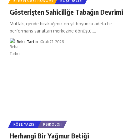
BI NEVI GASTRONOMI
KÖŞE YAZISI
Gösterişten Sahiciliğe Tabağın Devrimi
Mutfak, geride bıraktığımız on yıl boyunca adeta bir
performans sanatları merkezine dönüştü.
…
Reha Tartıcı
Ocak 22, 2026
KÖŞE YAZISI
PSIKOLOJI
Herhangi Bir Yağmur Betiği