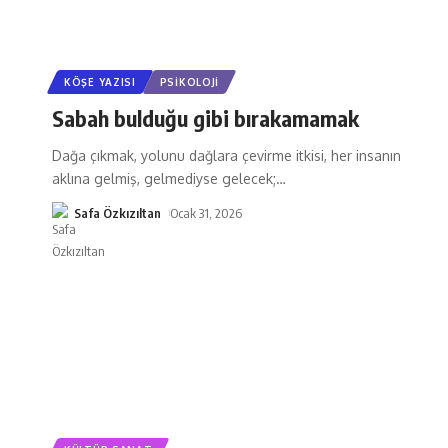
KÖŞE YAZISI
PSIKOLOJI
Sabah bulduğu gibi bırakamamak
Dağa çıkmak, yolunu dağlara çevirme itkisi, her insanın
aklına gelmiş, gelmediyse gelecek;
…
Safa Özkızıltan
Ocak 31, 2026