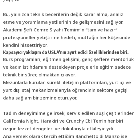
Bu, yalnızca teknik becerilerin değil; karar alma, analiz
etme ve yorumlama yetilerinin de gelişmesini sağlıyor.
Akademi Şefi Cemre Siyahi Temim’in “tam ve hazır”
profesyoneller yetiştirme hedefi, mutfağın her köşesinde
kendini hissettiriyor.
Kapsayıcı yaklaşım da USLA’nın ayırt edici özelliklerinden biri.
Burs programları, eğitmen gelişimi, genç şeflere mentörlük
ve kadın istihdamını destekleyen projelerle eğitim sadece
teknik bir süreç olmaktan çıkıyor.
Mezunlarla kurulan sürekli iletişim platformları, yurt içi ve
yurt dışı staj mekanizmalarıyla öğrencinin sektöre geçişi
daha sağlam bir zemine oturuyor.
Tadım deneyimime gelirsek, servis edilen suşi çeşitlerinden
California Night, Harakiri ve Crunchy Ebi Ten’in her biri
özgün lezzet dengeleri ve dokularıyla etkileyiciydi.
Ana yemek olarak tercih ettiğim Banchetto di Manzo ise