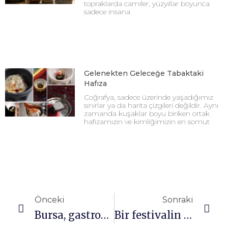
topraklarda camiler, yüzyıllar boyunca
sadece insana
Gelenekten Geleceğe Tabaktaki
Hafıza
Coğrafya, sadece üzerinde yaşadığımız
sınırlar ya da harita çizgileri değildir. Aynı
zamanda kuşaklar boyu biriken ortak
hafızamızın ve kimliğimizin en somut
Önceki
Sonraki
Bursa, gastronomi mirası durağı olacak
Bir festivalin ardından…