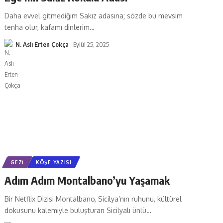
Daha evvel gitmediğim Sakız adasına; sözde bu mevsim
tenha olur, kafamı dinlerim
…
N. Aslı Erten Çokça
Eylül 25, 2025
GEZI
KÖŞE YAZISI
Adım Adım Montalbano’yu Yaşamak
Bir Netflix Dizisi Montalbano, Sicilya’nın ruhunu, kültürel
dokusunu kalemiyle buluşturan Sicilyalı ünlü
…