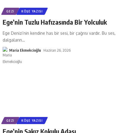
GEZI
KÖŞE YAZISI
Ege’nin Tuzlu Hafızasında Bir Yolculuk
Ege Denizi’nin kendine has bir sesi, bir çağrısı vardır. Bu ses,
dalgaların
…
Maria Ekmekcioğlu
Haziran 26, 2026
GEZI
KÖŞE YAZISI
Ege’nin Sakız Kokulu Adası