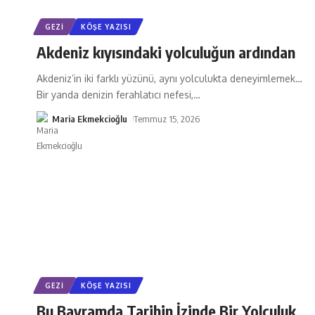
GEZI
KÖŞE YAZISI
Akdeniz kıyısındaki yolculuğun ardından
Akdeniz’in iki farklı yüzünü, aynı yolculukta deneyimlemek…
Bir yanda denizin ferahlatıcı nefesi,
…
Maria Ekmekcioğlu
Temmuz 15, 2026
GEZI
KÖŞE YAZISI
Bu Bayramda Tarihin İzinde Bir Yolculuk