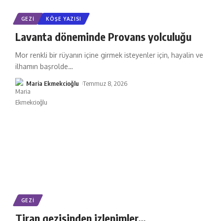
GEZI
KÖŞE YAZISI
Lavanta döneminde Provans yolculuğu
Mor renkli bir rüyanın içine girmek isteyenler için, hayalin ve
ilhamın başrolde
…
Maria Ekmekcioğlu
Temmuz 8, 2026
GEZI
Tiran gezisinden izlenimler…