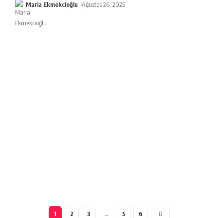
Maria Ekmekcioğlu
Ağustos 26, 2025
1
2
3
…
5
6