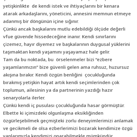
yetişkinlikte de kendi istek ve ihtiyaçlarını bir kenara
atarak arkadaşlarını, yöneticini, annesini memnun etmeye
adanmış bir döngünün içine sığınır.
Çünkü ancak başkalarını mutlu edebildiği ölçüde değerli
vfue güvende hissedeceğine inanır. Kendi sınırlarını
çizemez, hayır diyemez ve başkalarının duygusal yüklerini
taşımaktan kendi yaşamını yaşayamaz hale gelir.
Tam da bu noktada, bu örselenmeler bizi “ezbere
yaşamlarımızın” bize güvenli gelen ama ruhsuz, huzursuz
akışına bırakır. Kendi özgün benliğini çocukluğunda
bırakmış yetişkin hayat artık kendi seçimlerinden çok
toplumun, ailesinin ya da partnerinin yazdığı hazır
senaryolarla ilerler.
Çünkü kendi iç pusulası çocukluğunda hasar görmüştür.
Elbette ki içimizdeki olgunlaşma eksikliğinden
özgürleşebilmek geçmişteki zorlu deneyimlerimizi anlamak
ve gecikmeli de olsa ezberlerimizi bozarak kendimize özgü
yanlarımızla kendimizi onarabilmekle mümkündür.