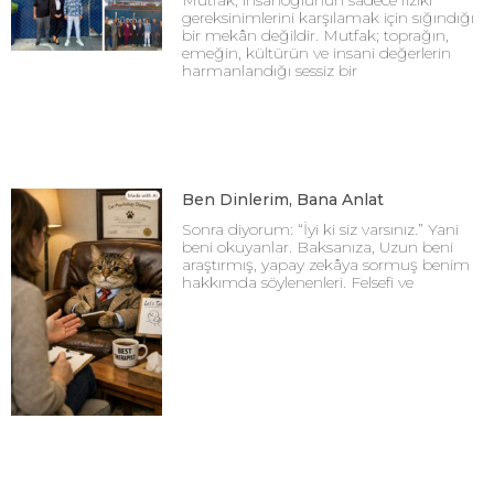
Mutfak, insanoğlunun sadece fiziki
gereksinimlerini karşılamak için sığındığı
bir mekân değildir. Mutfak; toprağın,
emeğin, kültürün ve insani değerlerin
harmanlandığı sessiz bir
Ben Dinlerim, Bana Anlat
Sonra diyorum: “İyi ki siz varsınız.” Yani
beni okuyanlar. Baksanıza, Uzun beni
araştırmış, yapay zekâya sormuş benim
hakkımda söylenenleri. Felsefi ve