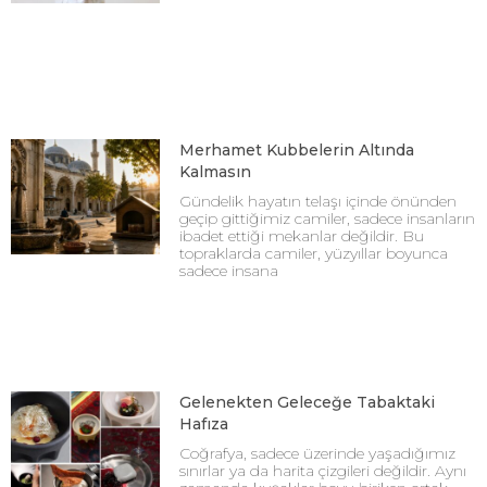
Merhamet Kubbelerin Altında
Kalmasın
Gündelik hayatın telaşı içinde önünden
geçip gittiğimiz camiler, sadece insanların
ibadet ettiği mekanlar değildir. Bu
topraklarda camiler, yüzyıllar boyunca
sadece insana
Gelenekten Geleceğe Tabaktaki
Hafıza
Coğrafya, sadece üzerinde yaşadığımız
sınırlar ya da harita çizgileri değildir. Aynı