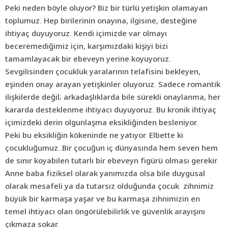
Peki neden böyle oluyor? Biz bir türlü yetişkin olamayan
toplumuz. Hep birilerinin onayına, ilgisine, desteğine
ihtiyaç duyuyoruz. Kendi içimizde var olmayı
beceremediğimiz için, karşımızdaki kişiyi bizi
tamamlayacak bir ebeveyn yerine koyuyoruz.
Sevgilisinden çocukluk yaralarının telafisini bekleyen,
eşinden onay arayan yetişkinler oluyoruz. Sadece romantik
ilişkilerde değil; arkadaşlıklarda bile sürekli onaylanma, her
kararda desteklenme ihtiyacı duyuyoruz. Bu kronik ihtiyaç
içimizdeki derin olgunlaşma eksikliğinden besleniyor.
Peki bu eksikliğin kökeninde ne yatıyor. Elbette ki
çocukluğumuz..Bir çocuğun iç dünyasında hem seven hem
de sınır koyabilen tutarlı bir ebeveyn figürü olması gerekir.
Anne baba fiziksel olarak yanımızda olsa bile duygusal
olarak mesafeli ya da tutarsız olduğunda
çocuk
zihnimiz
büyük bir karmaşa yaşar ve bu karmaşa zihnimizin en
temel ihtiyacı olan öngörülebilirlik ve güvenlik arayışını
çıkmaza sokar.