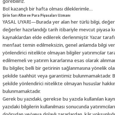
görebiliriz.
Bol kazançlı bir hafta olması dileklerimle…
Şirin Sarı Altın ve Para Piyasaları Uzmanı
YASAL UYARI—Burada yer alan her türlü bilgi, değerle
değerler hazırlandığı tarih itibariyle mevcut piyasa ko
kaynaklardan elde edilerek derlenmiştir. Yazar tarafı
menfaat temin edilmeksizin, genel anlamda bilgi ver
yönlendirici nitelikte olmayan bilgiler yatırımcılar ta
edilmemeli ve yatırım kararlarına esas olarak alınmam
Bu bilgiler, belli bir getirinin sağlanmasına yönelik
şekilde taahhüt veya garantimiz bulunmamaktadır. Bu 
şekilde yönlendirici nitelikte olmayan hususlar hak
bulunmamaktadır.
Gerek bu yazıdaki, gerekse bu yazıda kullanılan kayn
yazıdaki bilgilerin kullanılması sonucunda yatırımcıları
doğrudan ve/veya dolaylı zararlardan, kâr yoksunluğ