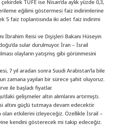
 çekirdek TÜFE ise Nisan’da aylık yüzde 0,3,
erileme eğilimi göstermesi faiz indirimlerine
k 5 faiz toplantısında iki adet faiz indirimi
 İbrahim Reisi ve Dışişleri Bakanı Hüseyin
oğu’da sular durulmuyor. İran – İsrail
lması olayların yatışmış gibi görünmesini
si, 7 yıl aradan sonra Suudi Arabistan’la bile
Uzun zamana yayılan bir sürece şahit oluyoruz.
ve ile başladı fiyatlar.
aki gelişmeler altın alımlarını artırmıştı.
esi altını güçlü tutmaya devam edecektir.
lan etkilerini izleyeceğiz. Özellikle İsrail –
i yine kendini gösterecek mi takip edeceğiz.