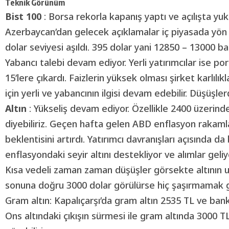
Teknik Görünüm
Bist 100
: Borsa rekorla kapanış yaptı ve açılışta yuk
Azerbaycan’dan gelecek açıklamalar iç piyasada yön 
dolar seviyesi aşıldı. 395 dolar yani 12850 – 13000 b
Yabancı talebi devam ediyor. Yerli yatırımcılar ise po
15’lere çıkardı. Faizlerin yüksek olması şirket karlıl
için yerli ve yabancının ilgisi devam edebilir. Düşüşl
Altın
: Yükseliş devam ediyor. Özellikle 2400 üzerinde
diyebiliriz. Geçen hafta gelen ABD enflasyon rakamla
beklentisini artırdı. Yatırımcı davranışları açısında da
enflasyondaki seyir altını destekliyor ve alımlar geliy
Kısa vedeli zaman zaman düşüşler görsekte altının uz
sonuna doğru 3000 dolar görülürse hiç şaşırmamak g
Gram altın: Kapalıçarşı’da gram altın 2535 TL ve banka
Ons altındaki çıkışın sürmesi ile gram altında 3000 