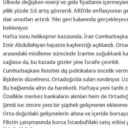
Ülkede değişken enerji ve gıda fiyatlarını içermeyen
yıllık yüzde 3,6 artış gösterdi. ABD’de enflasyonun g
dair umutları artırdı. Yılın geri kalanında gerçekleşece
bekleniyor.
Hafta sonu helikopter kazasında, İran Cumhurbaşkanı
Emir Abdullahiyan hayatını kaybettiği açıklandı. Ortad
arasındaki misilleme sürecinde İran’nın soğukkanlı ka
sağlasa da, bu kazada gözler yine İsrail’e çevrildi.
Cumhurbaşkanı Reisi’nin dış politikalara öncelik verme
ilişkilerin düzelmesi, Ortadoğu’da suları ısındırıyor. 
Bu bağlamda altın da hareketli. Haftaya yeni tarihi zir
Özellikle merkez bankaların alımları hem de Ortadoğu’d
Şimdi ise zincire yeni bir şüpheli gelişmenin eklenm
Orta doğu’daki gelişmelerin altına ve içeride borsaya o
Filistin çatışmasında borsa İstanbul’daki satış etkis