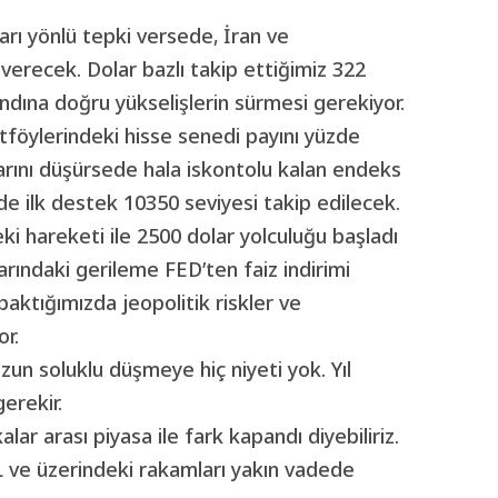
arı yönlü tepki versede, İran ve
verecek. Dolar bazlı takip ettiğimiz 322
andına doğru yükselişlerin sürmesi gerekiyor.
rtföylerindeki hisse senedi payını yüzde
ıklarını düşürsede hala iskontolu kalan endeks
erde ilk destek 10350 seviyesi takip edilecek.
ki hareketi ile 2500 dolar yolculuğu başladı
rındaki gerileme FED’ten faiz indirimi
 baktığımızda jeopolitik riskler ve
or.
un soluklu düşmeye hiç niyeti yok. Yıl
erekir.
lar arası piyasa ile fark kapandı diyebiliriz.
TL ve üzerindeki rakamları yakın vadede