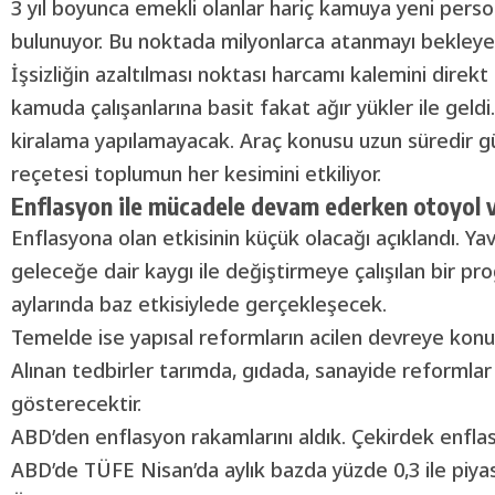
3 yıl boyunca
emekli
olanlar hariç kamuya yeni pers
bulunuyor. Bu noktada milyonlarca atanmayı bekleyen 
İşsizliğin azaltılması noktası harcamı kalemini direk
kamuda çalışanlarına basit fakat ağır yükler ile geldi
kiralama yapılamayacak. Araç konusu uzun süredir g
reçetesi toplumun her kesimini etkiliyor.
Enflasyon ile mücadele devam ederken otoyol v
Enflasyona olan etkisinin küçük olacağı açıklandı. Ya
geleceğe dair kaygı ile değiştirmeye çalışılan bir p
aylarında baz etkisiylede gerçekleşecek.
Temelde ise yapısal reformların acilen devreye konulm
Alınan tedbirler tarımda, gıdada, sanayide reformlar
gösterecektir.
ABD’den enflasyon rakamlarını aldık. Çekirdek enflas
ABD’de TÜFE Nisan’da aylık bazda yüzde 0,3 ile piyasa