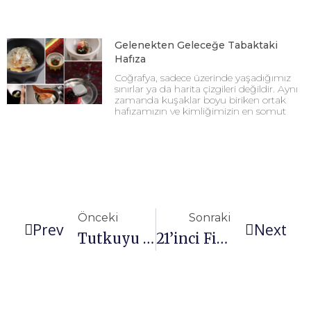
Gelenekten Geleceğe Tabaktaki
Hafıza
Coğrafya, sadece üzerinde yaşadığımız
sınırlar ya da harita çizgileri değildir. Aynı
zamanda kuşaklar boyu biriken ortak
hafızamızın ve kimliğimizin en somut
Önceki
Sonraki
Prev
Next
Tutkuyu bize çocukken öğrettiler
21’inci Filmekimi başlıyor