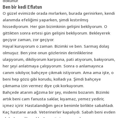
dokunur.
Ben bir kedi Eflatun
O güzel evimizde orada mırlarken, burada gerinirken, kendi
alanımda efeliğimi yaparken, şimdi kıstırılmış
hissediyorum. Her gün bizimkinin gelişini bekliyorum. O
gittikten sonra ertesi gün gelişini bekliyorum. Bekleyerek
geçiyor zaman, zor geçiyor.
Hayal kuruyorum o zaman. Bizimki ve ben. Sarmaş dolaş
olmuşuz. Ben yine onun gözlerinin derinliklerine
ulaşıyorum, dikiliyorum karşısına, pati atıyorum, bakıyorum,
her şeyi anlatmaya çalışıyorum. Sonra o anlamayınca
canım sıkılıyor, bahçeye çıkmak istiyorum. Ama ama işte, o
beni hep gözü gibi korudu, kolladı ya. Şimdi bahçeye
çıkmama izin vermez diye çok korkuyorum.
Bahçede atarım ağzıma bir şey, midemi bozarım. Bizimki
artık beni cam fanusta saklar, kıyamaz, yemez yedirir,
içmez içirir. Hastalandığım gece benimle birlikte sabahladı.
Kaç hastane aradı. Veterinerler kapalıydı. Sabah beni evden