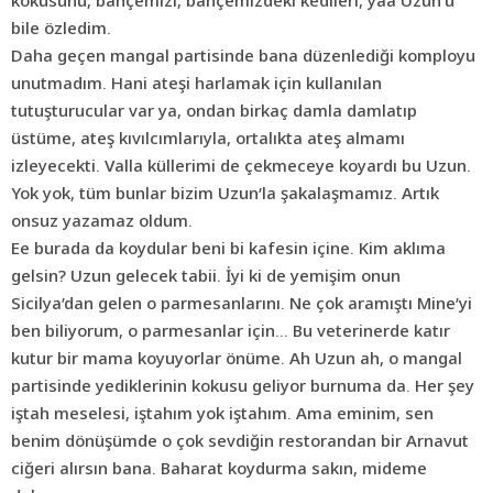
kokusunu, bahçemizi, bahçemizdeki kedileri, yaa Uzun’u
bile özledim.
Daha geçen mangal partisinde bana düzenlediği komployu
unutmadım. Hani ateşi harlamak için kullanılan
tutuşturucular var ya, ondan birkaç damla damlatıp
üstüme, ateş kıvılcımlarıyla, ortalıkta ateş almamı
izleyecekti. Valla küllerimi de çekmeceye koyardı bu Uzun.
Yok yok, tüm bunlar bizim Uzun’la şakalaşmamız. Artık
onsuz yazamaz oldum.
Ee burada da koydular beni bi kafesin içine. Kim aklıma
gelsin? Uzun gelecek tabii. İyi ki de yemişim onun
Sicilya’dan gelen o parmesanlarını. Ne çok aramıştı Mine’yi
ben biliyorum, o parmesanlar için… Bu veterinerde katır
kutur bir mama koyuyorlar önüme. Ah Uzun ah, o mangal
partisinde yediklerinin kokusu geliyor burnuma da. Her şey
iştah meselesi, iştahım yok iştahım. Ama eminim, sen
benim dönüşümde o çok sevdiğin restorandan bir Arnavut
ciğeri alırsın bana. Baharat koydurma sakın, mideme