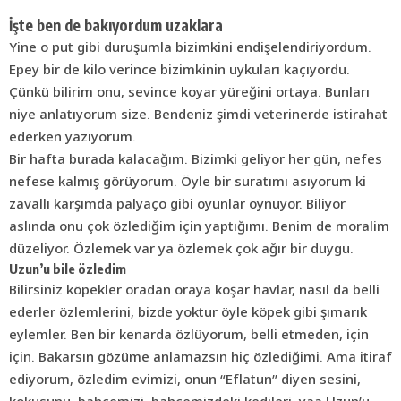
İşte ben de bakıyordum uzaklara
Yine o put gibi duruşumla bizimkini endişelendiriyordum.
Epey bir de kilo verince bizimkinin uykuları kaçıyordu.
Çünkü bilirim onu, sevince koyar yüreğini ortaya. Bunları
niye anlatıyorum size. Bendeniz şimdi veterinerde istirahat
ederken yazıyorum.
Bir hafta burada kalacağım. Bizimki geliyor her gün, nefes
nefese kalmış görüyorum. Öyle bir suratımı asıyorum ki
zavallı karşımda palyaço gibi oyunlar oynuyor. Biliyor
aslında onu çok özlediğim için yaptığımı. Benim de moralim
düzeliyor. Özlemek var ya özlemek çok ağır bir duygu.
Uzun’u bile özledim
Bilirsiniz köpekler oradan oraya koşar havlar, nasıl da belli
ederler özlemlerini, bizde yoktur öyle köpek gibi şımarık
eylemler. Ben bir kenarda özlüyorum, belli etmeden, için
için. Bakarsın gözüme anlamazsın hiç özlediğimi. Ama itiraf
ediyorum, özledim evimizi, onun “
Eflatun
” diyen sesini,