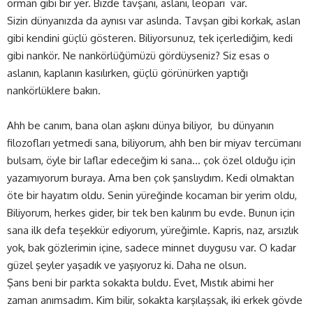
orman gibi bir yer. Bizde tavşanı, aslanı, leoparı var.
Sizin dünyanızda da aynısı var aslında. Tavşan gibi korkak, aslan
gibi kendini güçlü gösteren. Biliyorsunuz, tek içerlediğim, kedi
gibi nankör. Ne nankörlüğümüzü gördüyseniz? Siz esas o
aslanın, kaplanın kasılırken, güçlü görünürken yaptığı
nankörlüklere bakın.
Ahh be canım, bana olan aşkını dünya biliyor, bu dünyanın
filozofları yetmedi sana, biliyorum, ahh ben bir miyav tercümanı
bulsam, öyle bir laflar edeceğim ki sana… çok özel olduğu için
yazamıyorum buraya. Ama ben çok şanslıydım. Kedi olmaktan
öte bir hayatım oldu. Senin yüreğinde kocaman bir yerim oldu,
Biliyorum, herkes gider, bir tek ben kalırım bu evde. Bunun için
sana ilk defa teşekkür ediyorum, yüreğimle. Kapris, naz, arsızlık
yok, bak gözlerimin içine, sadece minnet duygusu var. O kadar
güzel şeyler yaşadık ve yaşıyoruz ki. Daha ne olsun.
Şans beni bir parkta sokakta buldu. Evet, Mıstık abimi her
zaman anımsadım. Kim bilir, sokakta karşılaşsak, iki erkek gövde