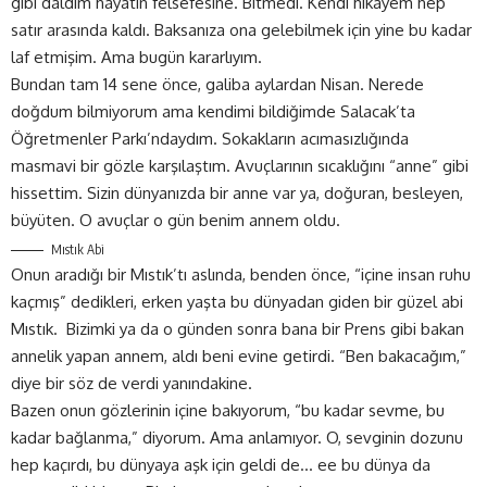
gibi daldım hayatın felsefesine. Bitmedi. Kendi hikâyem hep
satır arasında kaldı. Baksanıza ona gelebilmek için yine bu kadar
laf etmişim. Ama bugün kararlıyım.
Bundan tam 14 sene önce, galiba aylardan Nisan. Nerede
doğdum bilmiyorum ama kendimi bildiğimde Salacak’ta
Öğretmenler Parkı’ndaydım. Sokakların acımasızlığında
masmavi bir gözle karşılaştım. Avuçlarının sıcaklığını “anne” gibi
hissettim. Sizin dünyanızda bir anne var ya, doğuran, besleyen,
büyüten. O avuçlar o gün benim annem oldu.
Mıstık Abi
Onun aradığı bir Mıstık’tı aslında, benden önce, “içine insan ruhu
kaçmış” dedikleri, erken yaşta bu dünyadan giden bir güzel abi
Mıstık. Bizimki ya da o günden sonra bana bir Prens gibi bakan
annelik yapan annem, aldı beni evine getirdi. “Ben bakacağım,”
diye bir söz de verdi yanındakine.
Bazen onun gözlerinin içine bakıyorum, “bu kadar sevme, bu
kadar bağlanma,” diyorum. Ama anlamıyor. O, sevginin dozunu
hep kaçırdı, bu dünyaya aşk için geldi de… ee bu dünya da