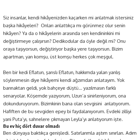
Siz insanlar, kendi hikâyenizden kaçarken mi anlatmak istersiniz
başka hikâyeleri? Onları anlattıkça mı görünmez olur senin
hikâyen? Ya da o hikâyelerin arasında sen kendininkini mi
değiştirmeye çalışırsın? Dedikodular da öyle değil mi? Onu
oraya taşıyorsun, değiştiriyor başka yere taşıyorsun. Bizim
apartman, yan komşu, üst komşu herkes çok meşgul.
Ben bir kedi Eflatun, şanslı
Eflatun
, hakkımda yalan yanlış
söylenmesin diye hikâyemi kendi ağzımdan anlatayım. Yok
barınaktan geldi, yok bahçeye düştü… yazılmasın farklı
senaryolar. Köşemde yazıyorum, Uzun’a sinirleniyorum, ona
dokunduruyorum. Bizimkinin bana olan sevgisini anlatıyorum.
Hafiften de bu sevgiden epey bi faydalanıyorum. Evdeki zilliyi
yani Puta’yı, sahnelere çıkmayan Leyla’yı anlatıyorum işte.
Bu ev hiç dört duvar olmadı
Ben dünyaya baktıkça genişledi. Satırlarımla aştım sınırları. Adım