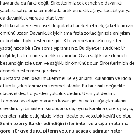
hayatında da farklı değil. Şirketlerimiz çok esnek ve dayanıklı
yapılara sahip ama bir noktada artık esneklik aşırıya kaçabiliyor ya
da dayanıklılık yıpratıcı olabiliyor.
Belli kurallar ve evrensel doğrularla hareket etmek, şirketlerimizin
ömrünü uzatır. Dayanıklılık iyidir ama fazla zorladığınızda ani yıkım
getirebilir. Tıpkı beslenme gibi. Kilo vermek için aşırı diyetler
yaptığınızda bir süre sonra yıpranırsınız. Bu diyetler sürdürebilir
değildir, hızlı o güne yönelik çözümdür. Oysa sağlıklı ve dengeli
beslendiğinizde uzun ve sağlıklı bir ömrünüz olur. Şirketlerimizin de
dengeli beslenmesi gerekiyor.
Bu kitapta ben ideali mükemmel ile eş anlamlı kullandım ve iddia
ettim ki şirketlerimiz mükemmel olabilir. Bu bir sihirli değnekle
olacak iş değil o yüzden yolculuk dedim. Uzun yol dedim.
Tempoyu ayarlayıp maraton koşar gibi bu yolculuğa çıkmalarını
önerdim. İyi bir sistem kurduğunuzda, oyunu kuralına göre oynayıp,
trendleri takip ettiğinizde iyiden ideale bu yolculuk keyifli de olur.
Senin uzun yıllardır edindiğin izlenimler ve araştırmalarına
göre Türkiye’de KOBİ’lerin yolunu açacak adımlar neler