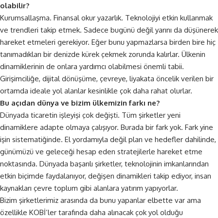
olabilir?
Kurumsallaşma.
Finansal
okur yazarlık. Teknolojiyi etkin kullanmak
ve trendleri takip etmek. Sadece bugünü değil yarını da düşünerek
hareket etmeleri gerekiyor. Eğer bunu yapmazlarsa birden bire hiç
tanımadıkları bir denizde kürek çekmek zorunda kalırlar. Ülkenin
dinamiklerinin de onlara yardımcı olabilmesi önemli tabii.
Girişimciliğe, dijital dönüşüme, çevreye, liyakata öncelik verilen bir
ortamda ideale yol alanlar kesinlikle çok daha rahat olurlar.
Bu açıdan dünya ve bizim ülkemizin farkı ne?
Dünyada ticaretin işleyişi çok değişti. Tüm şirketler yeni
dinamiklere adapte olmaya çalışıyor. Burada bir fark yok. Fark yine
işin sistematiğinde. El yordamıyla değil plan ve hedefler dahilinde,
günümüzü ve geleceği hesap eden stratejilerle hareket etme
noktasında. Dünyada başarılı şirketler, teknolojinin imkanlarından
etkin biçimde faydalanıyor, değişen dinamikleri takip ediyor, insan
kaynakları çevre toplum gibi alanlara yatırım yapıyorlar.
Bizim şirketlerimiz arasında da bunu yapanlar elbette var ama
özellikle KOBİ’ler tarafında daha alınacak çok yol olduğu