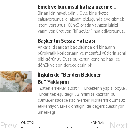
Emek ve kurumsal hafıza üzerine…
Bir an için hayal edin… Öyle bir şirkette
çalışıyorsunuz ki, akşam olduğunda eve gitmek
istemiyorsunuz. Çünkü orada yalnızca işinizi
yapmıyor, üretiyor, “bi’ şeyler” inşa ediyorsunuz.
Başkentin Sessiz Hafızası
Ankara, dışarıdan bakıldığında gri binaların,
bürokratik koridorların ve mesafeli yüzlerin şehri
gibi görünür. Oysa bu kentin kendine has, içe
dönük ve son derece derin bir
İlişkilerde “Benden Beklenen
Bu” Yaklaşımı
“Zaten erkekler aldatır”, “Erkeklerin yapısı böyle”,
“Erkek tek eşli değil”. Zihnimize kazınan bu
cümleler sadece kadın-erkek ilişkilerini olumsuz
etkilemiyor. Erkek kimliğini de değersizleştiriyor.
Bir erkeği
Prev
Next
ÖNCEKI
SONRAKI