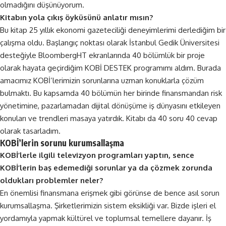
olmadığını düşünüyorum.
Kitabın yola çıkış öyküsünü anlatır mısın?
Bu kitap 25 yıllık ekonomi gazeteciliği deneyimlerimi derlediğim bir
çalışma oldu. Başlangıç noktası olarak İstanbul Gedik Üniversitesi
desteğiyle BloombergHT ekranlarında 40 bölümlük bir proje
olarak hayata geçirdiğim KOBİ DESTEK programımı aldım. Burada
amacımız KOBİ’lerimizin sorunlarına uzman konuklarla çözüm
bulmaktı. Bu kapsamda 40 bölümün her birinde finansmandan risk
yönetimine, pazarlamadan dijital dönüşüme iş dünyasını etkileyen
konuları ve trendleri masaya yatırdık. Kitabı da 40 soru 40 cevap
olarak tasarladım.
KOBİ’lerin sorunu kurumsallaşma
KOBİ’lerle ilgili televizyon programları yaptın, sence
KOBİ’lerin baş edemediği sorunlar ya da çözmek zorunda
oldukları problemler neler?
En önemlisi finansmana erişmek gibi görünse de bence asıl sorun
kurumsallaşma. Şirketlerimizin sistem eksikliği var. Bizde işleri el
yordamıyla yapmak kültürel ve toplumsal temellere dayanır. İş