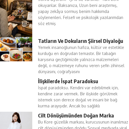
okuyanlar. Baksanıza, Uzun beni araştırmış,
yapay zekâya sormuş benim hakkımda
söylenenleri. Felsefi ve psikolojik yazılarımdan
söz etmiş
Tatların Ve Dokuların Şiirsel Diyaloğu
Yemek insanoğlunun hafıza, kültür ve estetikle
kurduğu en doğrudan temastır. Bir tabağın
karşısına geçtiğimizde yalnızca malzemeleri
değil, o malzemeye ruhunu veren şefin zihinsel
dünyasını, coğrafyasını
İlişkilerde İspat Paradoksu
İspat paradoksu. Kendini var edebilmek için,
kendine zarar vermek. Bir ilişkide görülmek
istemek son derece doğal ve insani bir bağ
kurma arayışıdır. Ancak bu sağlıklı
Cilt Dönüşümünden Doğan Marka
Bu Kore güzellik markası, kurucusunun inanılmaz
cilt dönüşümünden doğdu Sosyal medyada viral