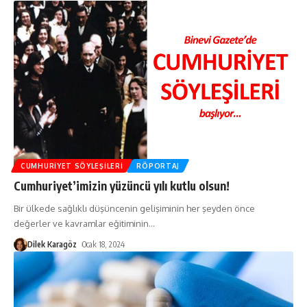
CUMHURIYET SÖYLEŞILERI
RÖPORTAJ
Cumhuriyet’imizin yüzüncü yılı kutlu olsun!
Bir ülkede sağlıklı düşüncenin gelişiminin her şeyden önce
değerler ve kavramlar eğitiminin
…
Dilek Karagöz
Ocak 18, 2024