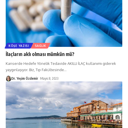
KÖŞE YAZISI
SAĞLIK
İlaçların aklı olması mümkün mü?
Kanserde Hedefe Yönelik Tedavide AKILLI İLAÇ kullanımı giderek
yaygınlaşıyor. Biz, Tıp Fakültesinde
…
Dr. Yeşim Özdemir
Mayıs 8, 2023