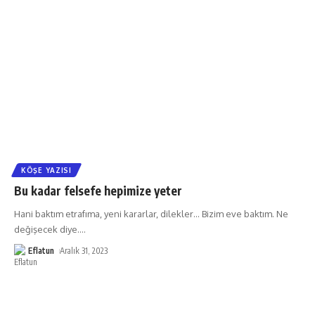
KÖŞE YAZISI
Bu kadar felsefe hepimize yeter
Hani baktım etrafıma, yeni kararlar, dilekler… Bizim eve baktım. Ne
değişecek diye.
…
Eflatun
Aralık 31, 2023