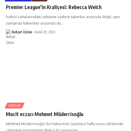
Premier League’in Kraliçesi: Rebecca Welch
Futbol sahalarındaki çekişme sadece takımlar arasında değil, aynı
zamanda hakemler arasında da
…
Behçet Üstün
Aralık 29, 2023
SAĞLIK
Mucit eczacı Mehmet Müderrisoğlu
Mehmet Müderrisoğlu ile Habertürk Gazetesi hafta sonu eklerinde
çalışırken tanışmıştım. Rebul Eczanesi’nin
…