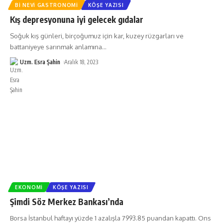
BI NEVI GASTRONOMI
KÖŞE YAZISI
Kış depresyonuna iyi gelecek gıdalar
Soğuk kış günleri, birçoğumuz için kar, kuzey rüzgarları ve
battaniyeye sarınmak anlamına
…
Uzm. Esra Şahin
Aralık 18, 2023
EKONOMI
KÖŞE YAZISI
Şimdi Söz Merkez Bankası’nda
Borsa İstanbul haftayı yüzde 1 azalışla 7993.85 puandan kapattı. Ons