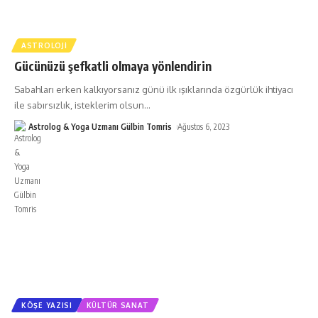
ASTROLOJI
Gücünüzü şefkatli olmaya yönlendirin
Sabahları erken kalkıyorsanız günü ilk ışıklarında özgürlük ihtiyacı
ile sabırsızlık, isteklerim olsun
…
Astrolog & Yoga Uzmanı Gülbin Tomris
Ağustos 6, 2023
KÖŞE YAZISI
KÜLTÜR SANAT