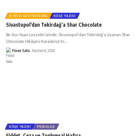
BI NEVI GASTRONOMI
KÖŞE YAZISI
Sivastopol’dan Tekirdağ’a Shar Chocolate
Bir Asrı Aşan Lezzetin İzinde: Sivastopol’dan Tekirdağ’a Uzanan Shar
Chocolate Hikâyesi Karadeniz’in
…
Füsun Saka
Haziran 8, 2026
KÖŞE YAZISI
PSIKOLOJI
Şiddet, Ceza ve Toplumsal Hafıza