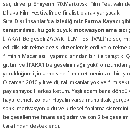
seçildi ve prömiyerini 70.Martovski Film Festivali’nd
Dhaka Film Festivali’nde finalist olarak yarışacak.
Sıra Dışı İnsanlar’da izlediğimiz Fatma Kayacı gibi 
tanıştırdınız, bu çok büyük motivasyon ama sizi
İFAKAT Belgeseli ZADAR FİLM FESTİVALİ’ne seçilmişt
edildik. Bir tekne gezisi düzenlemişlerdi ve o tekne 
filminin Macar asıllı yapımcılarından biri ile tanıştık
gittim ve İFAKAT belgeselinin ağır yükü omzumdan y
yorulduğum için kendisine film üretmenin zor bir iş 
O zaman 2010 yılı ve dijital imkanlar yok ve film se
paylaşmıyor. Herkes ketum. Yaşlı adam bana döndü v
hayal etmek zordur. Hayalin varsa muhakkak gerçekle
sanki motivasyon oldu ve kitlesel fonlama sistemini 
belgesellerime finans sağladım ve son 2 belgeselimi
tarafından desteklendi.