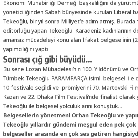
Ekonomi Muhabirliği Derneği başkalılığını da yürütm
yöneticiliğinden Sabah bünyesinde kurulan Liberal 
Tekeoğlu, bir yıl sonra Milliyet’e adım atmış. Burada 
editörlüğü yapan Tekeoğlu, Karadeniz kadınlarının d
amansız mücadeleyi konu alan İfakat belgeselinin (2
yapımcılığını yaptı.
Sonrası çığ gibi büyüdü…
Bu sene Lozan Mübadelesi’nin 100. Yıldönümü ve Or
Tümbek Tekeoğlu PARAMPARÇA isimli belgeseli ile dün
10 festivale seçildi ve prömiyerini 70. Martovski Film
Kazan ve 22. Dhaka Film Festivali’nde finalist olara
Tekeoğlu ile belgesel yolculuklarını konuştuk…
B
elgesellerin yönetmeni Orhan Tekeoğlu ve yap
Tekeoğlu yıllardır gündemi meşgul eden pek çok 
belgeseller arasında en çok ses getiren hangisiyd