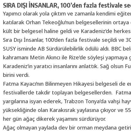
SIRA DIŞI İNSANLAR, 100’den fazla festivale seç
Yapımcı olarak yola çıktım ve zamanla kendimi eğiter
katılarak Orhan Tekeoğlu’nun belgesellerinin ortaya 
kült bir belgesel haline geldi ve Karadeniz’de herkes 
Sıra Dışı İnsanlar, 100’den fazla festivale seçildi ve 30
SUSY isminde AB Sürdürülebilirlik ödülü aldı. BBC bel
kahramanı Metin Akıncı ile Rize’de söyleşi yapmaya 
Karadeniz’in yaratıcı insanlarını anlattık. Sağ olsun 
birini verdi.
Fatma Kayacı’nın Bilinmeyen Hikayesi belgeseli de e
festivallerde takdir toplayan belgesellerden. Fatm
yargılarına isyan ederek, Trabzon Tonya’da vahşi ha
yüksekliğinde olan Karakısrak yaylasına çıkıyor ve 
her gün ağaç dikerek yaşamını sürdürüyor.
Ağaç olmayan yaylada dev bir orman meydana getiriy