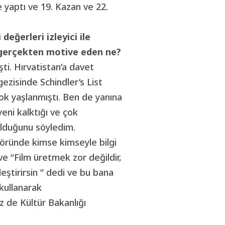
e yaptı ve 19. Kazan ve 22.
değerleri izleyici ile
 gerçekten motive eden ne?
i. Hırvatistan’a davet
gezisinde Schindler’s List
. Çok yaşlanmıştı. Ben de yanına
eni kalktığı ve çok
olduğunu söyledim.
ktöründe kimse kimseyle bilgi
e “Film üretmek zor değildir,
ştirirsin ” dedi ve bu bana
kullanarak
z de Kültür Bakanlığı