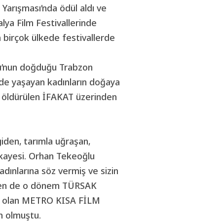
Yarışması’nda ödül aldı ve
alya Film Festivallerinde
ha birçok ülkede festivallerde
lu’nun doğduğu Trabzon
nde yaşayan kadınların doğaya
ile öldürülen İFAKAT üzerinden
iden, tarımla uğraşan,
ikayesi. Orhan Tekeoğlu
dınlarına söz vermiş ve sizin
 Ben de o dönem TÜRSAK
ilk olan METRO KISA FİLM
m olmuştu.