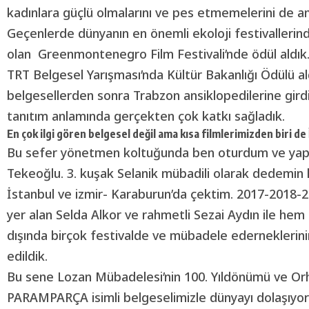
kadınlara güçlü olmalarını ve pes etmemelerini de an
Geçenlerde dünyanın en önemli ekoloji festivallerin
olan Greenmontenegro Film Festivali’nde ödül aldık. 
TRT Belgesel Yarışması’nda Kültür Bakanlığı Ödülü a
belgesellerden sonra Trabzon ansiklopedilerine girdi
tanıtım anlamında gerçekten çok katkı sağladık.
En çok ilgi gören belgesel değil ama kısa filmlerimizden biri de 
Bu sefer yönetmen koltuğunda ben oturdum ve yap
Tekeoğlu. 3. kuşak Selanik mübadili olarak dedemin
İstanbul ve izmir- Karaburun’da çektim. 2017-2018-20
yer alan Selda Alkor ve rahmetli Sezai Aydın ile hem
dışında birçok festivalde ve mübadele ederneklerini
edildik.
Bu sene Lozan Mübadelesi’nin 100. Yıldönümü ve Orh
PARAMPARÇA isimli belgeselimizle dünyayı dolaşıyoru