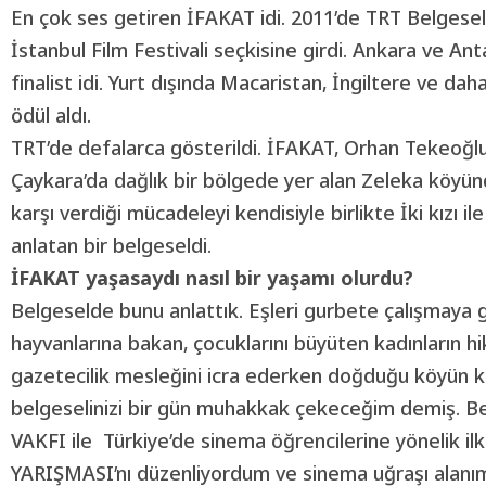
En çok ses getiren İFAKAT idi. 2011’de TRT Belgesel 
İstanbul Film Festivali seçkisine girdi. Ankara ve Ant
finalist idi. Yurt dışında Macaristan, İngiltere ve da
ödül aldı.
TRT’de defalarca gösterildi. İFAKAT, Orhan Tekeoğ
Çaykara’da dağlık bir bölgede yer alan Zeleka köyü
karşı verdiği mücadeleyi kendisiyle birlikte İki kızı 
anlatan bir belgeseldi.
İFAKAT yaşasaydı nasıl bir yaşamı olurdu?
Belgeselde bunu anlattık. Eşleri gurbete çalışmaya g
hayvanlarına bakan, çocuklarını büyüten kadınların h
gazetecilik mesleğini icra ederken doğduğu köyün ka
belgeselinizi bir gün muhakkak çekeceğim demiş.
VAKFI ile Türkiye’de sinema öğrencilerine yönelik 
YARIŞMASI’nı düzenliyordum ve sinema uğraşı alanı