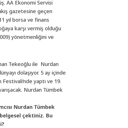
üş. AA Ekonomi Servisi
bakış gazetesine geçen
11 yıl borsa ve finans
oğaya karşı vermiş olduğu
009) yönetmenliğini ve
han Tekeoğlu ile Nurdan
yayı dolaşıyor. 5 ay içinde
 Festivali’nde yaptı ve 19.
k yarışacak. Nurdan Tümbek
ımcısı Nurdan Tümbek
belgesel çektiniz. Bu
i?