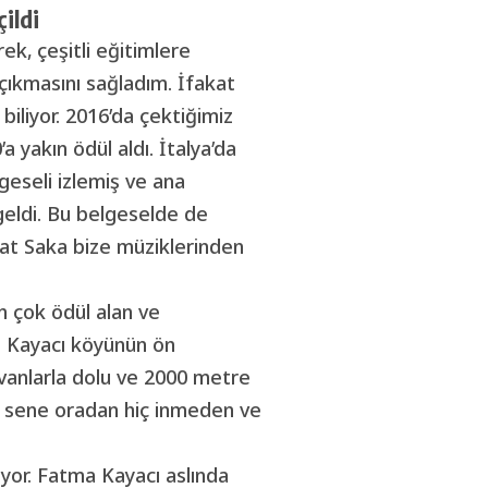
ildi
ek, çeşitli eğitimlere
çıkmasını sağladım. İfakat
biliyor. 2016’da çektiğimiz
’a yakın ödül aldı. İtalya’da
geseli izlemiş ve ana
geldi. Bu belgeselde de
Fuat Saka bize müziklerinden
n çok ödül alan ve
a Kayacı köyünün ön
yvanlarla dolu ve 2000 metre
55 sene oradan hiç inmeden ve
or. Fatma Kayacı aslında