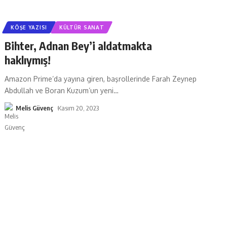
KÖŞE YAZISI
KÜLTÜR SANAT
Bihter, Adnan Bey’i aldatmakta
haklıymış!
Amazon Prime’da yayına giren, başrollerinde Farah Zeynep
Abdullah ve Boran Kuzum’un yeni
…
Melis Güvenç
Kasım 20, 2023