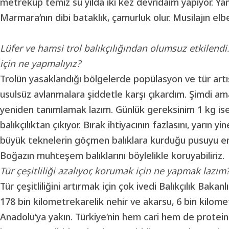
metreküp temiz su yılda iki kez devridaim yapıyor. Yan
Marmara’nın dibi bataklık, çamurluk olur. Musilajın elb
Lüfer ve hamsi trol balıkçılığından olumsuz etkilen
için ne yapmalıyız?
Trolün yasaklandığı bölgelerde popülasyon ve tür artı
usulsüz avlanmalara şiddetle karşı çıkardım. Şimdi am
yeniden tanımlamak lazım. Günlük gereksinim 1 kg is
balıkçılıktan çıkıyor. Bırak ihtiyacının fazlasını, yarın
büyük teknelerin göçmen balıklara kurduğu pusuyu engel
Boğazın muhteşem balıklarını böylelikle koruyabiliriz.
Tür çeşitliliği azalıyor, korumak için ne yapmak lazım
Tür çeşitliliğini artırmak için çok ivedi Balıkçılık Bakan
178 bin kilometrekarelik nehir ve akarsu, 6 bin kilom
Anadolu’ya yakın. Türkiye’nin hem cari hem de protein