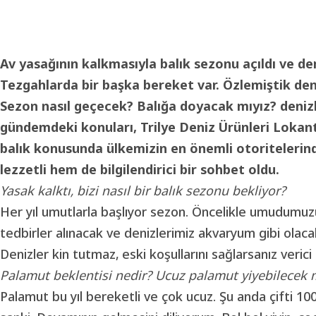
Av yasağının kalkmasıyla balık sezonu açıldı ve de
Tezgahlarda bir başka bereket var. Özlemiştik deni
Sezon nasıl geçecek? Balığa doyacak mıyız? denizl
gündemdeki konuları, Trilye Deniz Ürünleri Lokanta
balık konusunda ülkemizin en önemli otoriteleri
lezzetli hem de bilgilendirici bir sohbet oldu.
Yasak kalktı, bizi nasıl bir balık sezonu bekliyor?
Her yıl umutlarla başlıyor sezon. Öncelikle umudumuzu 
tedbirler alınacak ve denizlerimiz akvaryum gibi olac
Denizler kin tutmaz, eski koşullarını sağlarsanız verici 
Palamut beklentisi nedir? Ucuz palamut yiyebilecek 
Palamut bu yıl bereketli ve çok ucuz. Şu anda çifti 1