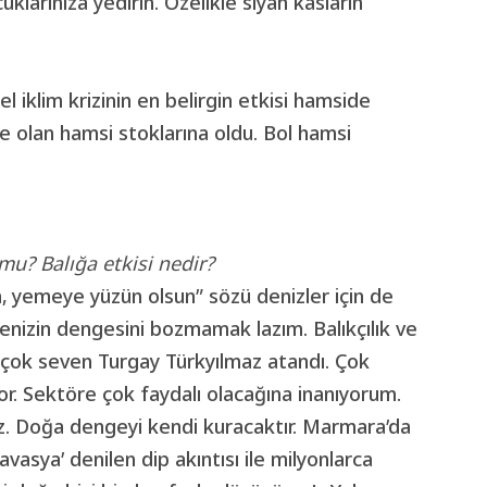
uklarınıza yedirin. Özelikle siyah kasların
l iklim krizinin en belirgin etkisi hamside
e olan hamsi stoklarına oldu. Bol hamsi
mu? Balığa etkisi nedir?
, yemeye yüzün olsun” sözü denizler için de
Denizin dengesini bozmamak lazım. Balıkçılık ve
i çok seven Turgay Türkyılmaz atandı. Çok
yor. Sektöre çok faydalı olacağına inanıyorum.
z. Doğa dengeyi kendi kuracaktır. Marmara’da
vasya’ denilen dip akıntısı ile milyonlarca