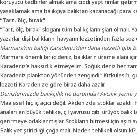
koruyucu tedbirler almak ama ciddi yaptırımlar getirm
yasaklamak ama balıkçıya balıktan kazanacağı para k
“Tart, ölç, bırak”
“Tart, ölç, bırak” sloganı tüm balıkçıların şiarı olmalı. 
yazarlar dişi balıkların, havyarın lezzetinden fazla sö
Marmara’nın balığı Karadeniz’den daha lezzetli gibi 
Marmara önemli bir iç deniz, balıkların üreme alanı için
Karadeniz’e haksızlık etmeyelim. Soğuk deniz her zaman 
Karadeniz plankton yönünden zengindir. Kızkulesi’ni geç
lezzeti Karadeniz’e göre biraz daha azalır.
Denizlerimizde balıkçılık ne durumda? Avcılık yerini yet
Maalesef hiç iç açıcı değil. Akdeniz’de stoklar azaldı
anaları en büyük tehlike, çil yavrusu gibi ürüyor, balık 
getirmeye odaklanmışlar. Stokların bitmesi için aşırı avc
Balık yetiştiriciliği çoğalmalı. Neden tehlikeli olsun ki? 