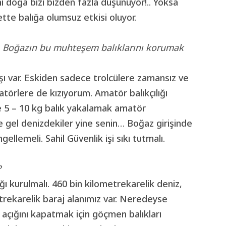
i doğa bizi bizden fazla düşünüyor!.. Yoksa
ette balığa olumsuz etkisi oluyor.
di. Boğazın bu muhteşem balıklarını korumak
şı var. Eskiden sadece trolcülere zamansız ve
atörlere de kızıyorum. Amatör balıkçılığı
e 5 – 10 kg balık yakalamak amatör
 yine gel denizdekiler yine senin… Boğaz girişinde
lemeli. Sahil Güvenlik işi sıkı tutmalı.
?
lığı kurulmalı. 460 bin kilometrekarelik deniz,
etrekarelik baraj alanımız var. Neredeyse
 açığını kapatmak için göçmen balıkları