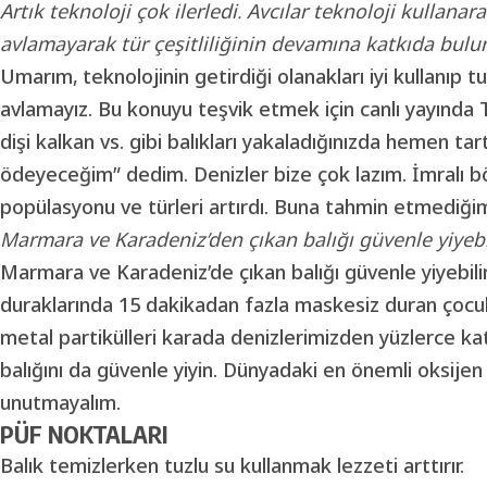
Artık teknoloji çok ilerledi. Avcılar teknoloji kullan
avlamayarak tür çeşitliliğinin devamına katkıda bulun
Umarım, teknolojinin getirdiği olanakları iyi kullanıp 
avlamayız. Bu konuyu teşvik etmek için canlı yayında T
dişi kalkan vs. gibi balıkları yakaladığınızda hemen ta
ödeyeceğim” dedim. Denizler bize çok lazım. İmralı bö
popülasyonu ve türleri artırdı. Buna tahmin etmediği
Marmara ve Karadeniz’den çıkan balığı güvenle yiyebi
Marmara ve Karadeniz’de çıkan balığı güvenle yiyebili
duraklarında 15 dakikadan fazla maskesiz duran çocukl
metal partikülleri karada denizlerimizden yüzlerce kat 
balığını da güvenle yiyin. Dünyadaki en önemli oksijen
unutmayalım.
PÜF NOKTALARI
Balık temizlerken tuzlu su kullanmak lezzeti arttırır.