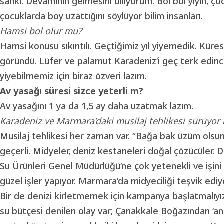
sanki. Devamının gelmesini diliyorum. Bol bol yiyin, çoc
çocuklarda boy uzattığını söylüyor bilim insanları.
Hamsi bol olur mu?
Hamsi konusu sıkıntılı. Geçtiğimiz yıl yiyemedik. Kürese
göründü. Lüfer ve palamut Karadeniz’i geç terk edinc
yiyebilmemiz için biraz özveri lazım.
Av yasağı süresi sizce yeterli m?
Av yasağını 1 ya da 1,5 ay daha uzatmak lazım.
Karadeniz ve Marmara’daki musilaj tehlikesi sürüyor 
Musilaj tehlikesi her zaman var. “Bağa bak üzüm olsun
geçerli. Midyeler, deniz kestaneleri doğal çözücüler. 
Su Ürünleri Genel Müdürlüğü’ne çok yetenekli ve işin
güzel işler yapıyor. Marmara’da midyeciliği teşvik edi
Bir de denizi kirletmemek için kampanya başlatmalıyı
su bütçesi denilen olay var; Çanakkale Boğazından ‘ana