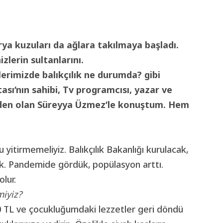
rya kuzuları da ağlara takılmaya başladı.
zlerin sultanlarını.
erimizde balıkçılık ne durumda? gibi
sı’nın sahibi, Tv programcısı, yazar ve
nden olan Süreyya Üzmez’le konuştum. Hem
yitirmemeliyiz. Balıkçılık Bakanlığı kurulacak,
ak. Pandemide gördük, popülasyon arttı.
olur.
miyiz?
00 TL ve çocukluğumdaki lezzetler geri döndü