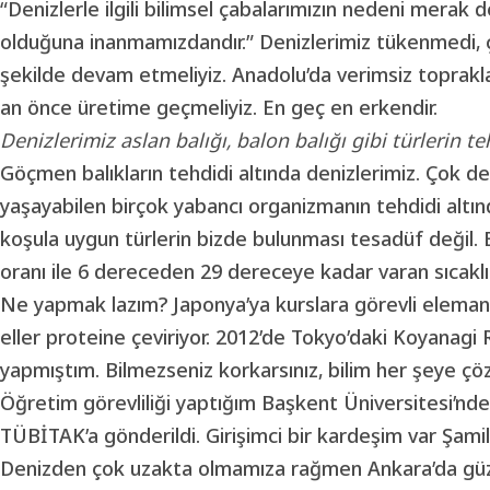
“Denizlerle ilgili bilimsel çabalarımızın nedeni merak 
olduğuna inanmamızdandır.” Denizlerimiz tükenmedi, çif
şekilde devam etmeliyiz. Anadolu’da verimsiz topraklar
an önce üretime geçmeliyiz. En geç en erkendir.
Denizlerimiz aslan balığı, balon balığı gibi türlerin te
Göçmen balıkların tehdidi altında denizlerimiz. Çok değ
yaşayabilen birçok yabancı organizmanın tehdidi altın
koşula uygun türlerin bizde bulunması tesadüf değil. 
oranı ile 6 dereceden 29 dereceye kadar varan sıcaklık a
Ne yapmak lazım?
Japonya
’ya kurslara görevli elema
eller proteine çeviriyor. 2012’de Tokyo’daki Koyanagi R
yapmıştım. Bilmezseniz korkarsınız, bilim her şeye ç
Öğretim görevliliği yaptığım Başkent Üniversitesi’nde asl
TÜBİTAK’a gönderildi. Girişimci bir kardeşim var Şami
Denizden çok uzakta olmamıza rağmen Ankara’da güze