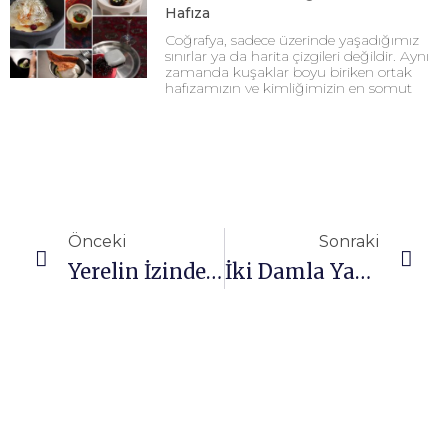
Hafıza
Coğrafya, sadece üzerinde yaşadığımız
sınırlar ya da harita çizgileri değildir. Aynı
zamanda kuşaklar boyu biriken ortak
hafızamızın ve kimliğimizin en somut
Önceki
Sonraki
Yerelin İzinde, Geleceğin Peşinde
İki Damla Yaş ve Gözlerde Mahcubiyet