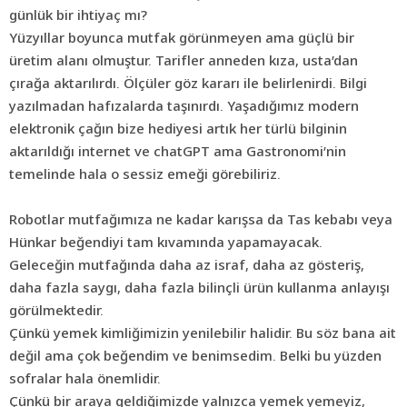
günlük bir ihtiyaç mı?
Yüzyıllar boyunca mutfak görünmeyen ama güçlü bir
üretim alanı olmuştur. Tarifler anneden kıza, usta’dan
çırağa aktarılırdı. Ölçüler göz kararı ile belirlenirdi. Bilgi
yazılmadan hafızalarda taşınırdı. Yaşadığımız modern
elektronik çağın bize hediyesi artık her türlü bilginin
aktarıldığı internet ve chatGPT ama Gastronomi’nin
temelinde hala o sessiz emeği görebiliriz.
Robotlar mutfağımıza ne kadar karışsa da Tas kebabı veya
Hünkar beğendiyi tam kıvamında yapamayacak.
Geleceğin mutfağında daha az israf, daha az gösteriş,
daha fazla saygı, daha fazla bilinçli ürün kullanma anlayışı
görülmektedir.
Çünkü
yemek
kimliğimizin yenilebilir halidir. Bu söz bana ait
değil ama çok beğendim ve benimsedim. Belki bu yüzden
sofralar hala önemlidir.
Çünkü bir araya geldiğimizde yalnızca yemek yemeyiz,