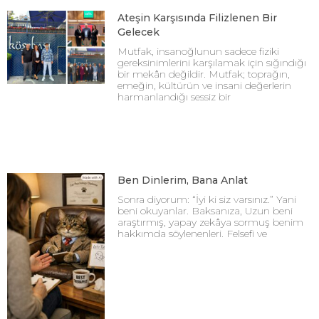
Ateşin Karşısında Filizlenen Bir
Gelecek
Mutfak, insanoğlunun sadece fiziki
gereksinimlerini karşılamak için sığındığı
bir mekân değildir. Mutfak; toprağın,
emeğin, kültürün ve insani değerlerin
harmanlandığı sessiz bir
Ben Dinlerim, Bana Anlat
Sonra diyorum: “İyi ki siz varsınız.” Yani
beni okuyanlar. Baksanıza, Uzun beni
araştırmış, yapay zekâya sormuş benim
hakkımda söylenenleri. Felsefi ve