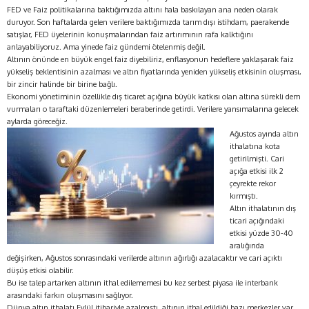
FED ve Faiz politikalarına baktığımızda altını hala baskılayan ana neden olarak
duruyor. Son haftalarda gelen verilere baktığımızda tarım dışı istihdam, paerakende
satışlar, FED üyelerinin konuşmalarından faiz artırımının rafa kalktığını
anlayabiliyoruz. Ama yinede faiz gündemi ötelenmiş değil.
Altının önünde en büyük engel faiz diyebiliriz, enflasyonun hedeflere yaklaşarak faiz
yükseliş beklentisinin azalması ve altın fiyatlarında yeniden yükseliş etkisinin oluşması,
bir zincir halinde bir birine bağlı.
Ekonomi yönetiminin özellikle dış ticaret açığına büyük katkısı olan altına sürekli dem
vurmaları o taraftaki düzenlemeleri beraberinde getirdi. Verilere yansımalarına gelecek
aylarda göreceğiz.
Ağustos ayında altın
ithalatına kota
getirilmişti. Cari
açığa etkisi ilk 2
çeyrekte rekor
kırmıştı.
Altın ithalatının dış
ticari açığındaki
etkisi yüzde 30-40
aralığında
değişirken, Ağustos sonrasındaki verilerde altının ağırlığı azalacaktır ve cari açıktı
düşüş etkisi olabilir.
Bu ise talep artarken altının ithal edilememesi bu kez serbest piyasa ile interbank
arasındaki farkın oluşmasını sağlıyor.
Dünya altın ithalatı Eylül itibariyle azalmıştı, altının ithal edildiği bazı merkezler var,