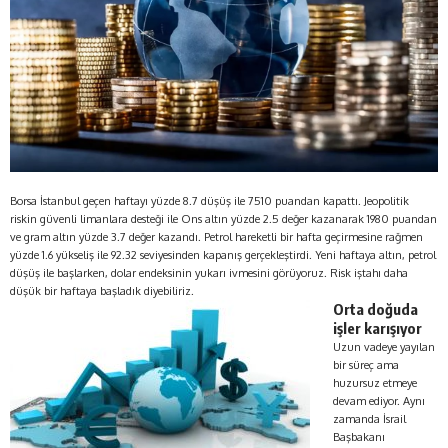
Borsa İstanbul geçen haftayı yüzde 8.7 düşüş ile 7510 puandan kapattı. Jeopolitik
riskin güvenli limanlara desteği ile Ons altın yüzde 2.5 değer kazanarak 1980 puandan
ve gram altın yüzde 3.7 değer kazandı. Petrol hareketli bir hafta geçirmesine rağmen
yüzde 1.6 yükseliş ile 92.32 seviyesinden kapanış gerçekleştirdi. Yeni haftaya altın, petrol
düşüş ile başlarken, dolar endeksinin yukarı ivmesini görüyoruz. Risk iştahı daha
düşük bir haftaya başladık diyebiliriz.
Orta doğuda
işler karışıyor
Uzun vadeye yayılan
bir süreç ama
huzursuz etmeye
devam ediyor. Aynı
zamanda İsrail
Başbakanı