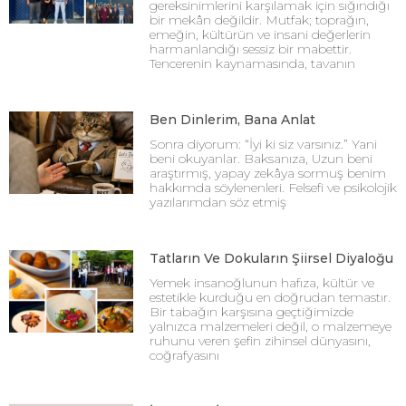
gereksinimlerini karşılamak için sığındığı
bir mekân değildir. Mutfak; toprağın,
emeğin, kültürün ve insani değerlerin
harmanlandığı sessiz bir mabettir.
Tencerenin kaynamasında, tavanın
Ben Dinlerim, Bana Anlat
Sonra diyorum: “İyi ki siz varsınız.” Yani
beni okuyanlar. Baksanıza, Uzun beni
araştırmış, yapay zekâya sormuş benim
hakkımda söylenenleri. Felsefi ve psikolojik
yazılarımdan söz etmiş
Tatların Ve Dokuların Şiirsel Diyaloğu
Yemek insanoğlunun hafıza, kültür ve
estetikle kurduğu en doğrudan temastır.
Bir tabağın karşısına geçtiğimizde
yalnızca malzemeleri değil, o malzemeye
ruhunu veren şefin zihinsel dünyasını,
coğrafyasını