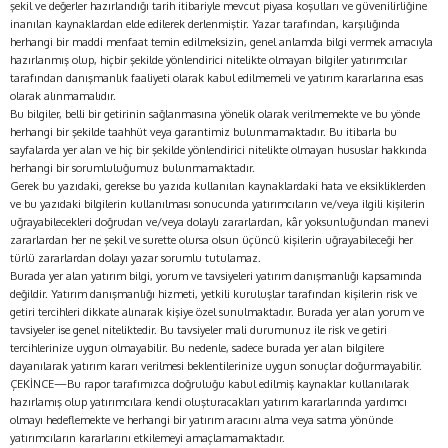
şekil ve değerler hazırlandığı tarih itibariyle mevcut piyasa koşulları ve güvenilirliğine
inanılan kaynaklardan elde edilerek derlenmiştir. Yazar tarafından, karşılığında
herhangi bir maddi menfaat temin edilmeksizin, genel anlamda bilgi vermek amacıyla
hazırlanmış olup, hiçbir şekilde yönlendirici nitelikte olmayan bilgiler yatırımcılar
tarafından danışmanlık faaliyeti olarak kabul edilmemeli ve yatırım kararlarına esas
olarak alınmamalıdır.
Bu bilgiler, belli bir getirinin sağlanmasına yönelik olarak verilmemekte ve bu yönde
herhangi bir şekilde taahhüt veya garantimiz bulunmamaktadır. Bu itibarla bu
sayfalarda yer alan ve hiç bir şekilde yönlendirici nitelikte olmayan hususlar hakkında
herhangi bir sorumluluğumuz bulunmamaktadır.
Gerek bu yazıdaki, gerekse bu yazıda kullanılan kaynaklardaki hata ve eksikliklerden
ve bu yazıdaki bilgilerin kullanılması sonucunda yatırımcıların ve/veya ilgili kişilerin
uğrayabilecekleri doğrudan ve/veya dolaylı zararlardan, kâr yoksunluğundan manevi
zararlardan her ne şekil ve surette olursa olsun üçüncü kişilerin uğrayabileceği her
türlü zararlardan dolayı yazar sorumlu tutulamaz.
Burada yer alan yatırım bilgi, yorum ve tavsiyeleri yatırım danışmanlığı kapsamında
değildir. Yatırım danışmanlığı hizmeti, yetkili kuruluşlar tarafından kişilerin risk ve
getiri tercihleri dikkate alınarak kişiye özel sunulmaktadır. Burada yer alan yorum ve
tavsiyeler ise genel niteliktedir. Bu tavsiyeler mali durumunuz ile risk ve getiri
tercihlerinize uygun olmayabilir. Bu nedenle, sadece burada yer alan bilgilere
dayanılarak yatırım kararı verilmesi beklentilerinize uygun sonuçlar doğurmayabilir.
ÇEKİNCE—Bu rapor tarafımızca doğruluğu kabul edilmiş kaynaklar kullanılarak
hazırlamış olup yatırımcılara kendi oluşturacakları yatırım kararlarında yardımcı
olmayı hedeflemekte ve herhangi bir yatırım aracını alma veya satma yönünde
yatırımcıların kararlarını etkilemeyi amaçlamamaktadır.