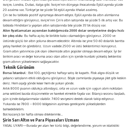
isviçre, Londra, Dubai, italya gibi. İsviçre’nin dünyaya ihracatında Eylül ayında yüzde
20 azalma var, Türkiye’ye ise yüzde 56 eylül ayında ithalat azalmış.
Çin ise bu tabloda pozitif ayrışmaya devam ediyor, Eylül ayında da altın alımlarına
devam ettiğini görüyoruz, isviçre’nin Çin’e altın satışında ise yüzde 5 ilk artış var. Bu
tabloda Hindistan’a yapılan altın satışlarında bile yüzde 35’lik düşüş var.
Altın fiyatlamaları açısından baktığımızda 2000 dolar seviyelerine doğru hızlı
bir çıkış oldu.
Bu hafta açılış ile birlikte kalıcı olamadığını görüyoruz. 2000 ve
üstünde güçlü bir
altın
yoluna devam edecektir. Altında ise yine 50-60 dolarlık bantta
yatay hareket ön görebiliriz. Uzun vadede 2500 ve üstü beklentimizi koruyoruz.
Gram altın yatırımcısı çok olan ülkemizde altın popüler olmaya devam ediyor. İyi bir
birikim aracı ve değer koruma aracı olan altın için içeride kurdaki yükseliş beklentisi
gram altının yükselmesini sağlayacaktır.
Teknik Görünüm
Borsa İstanbul :
Bist 100, geçtiğimiz haftayı satış ile kapattı. Risk algısı düşük ve
yabancı satışların etkili olduğunu görüyoruz. Böyle zamnlarda piyasaya jilet gibi keskin
deriz. Hem aşağı yönde keser hem de yukarı yönde.
Artık 8000 puanın oldukça altındayız, orta ve uzun vade için uygun alım noktaları
ama sektörel bazda düşünmekte ve hareket etmekte fayda var. Bilanço sezonu başladı,
gün içinde dalgalanmalar olabilir. 7400 seviyesini destek olarak takip ediyoruz.
Yukarıda ise 7800 – 8000 bölgesinin aşılması gerekiyorki yükselişlerden
bahsedebilelim.
Bol kazançlı bir hafta olması dileklerimle…
Şirin Sarı Altın ve Para Piyasaları Uzmanı
YASAL UYARI—Burada yer alan her türlü bilgi, değerlendirme, yorum ve istatistiki