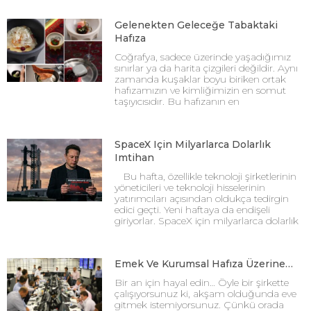
Gelenekten Geleceğe Tabaktaki
Hafıza
Coğrafya, sadece üzerinde yaşadığımız
sınırlar ya da harita çizgileri değildir. Aynı
zamanda kuşaklar boyu biriken ortak
hafızamızın ve kimliğimizin en somut
taşıyıcısıdır. Bu hafızanın en
SpaceX Için Milyarlarca Dolarlık
Imtihan
Bu hafta, özellikle teknoloji şirketlerinin
yöneticileri ve teknoloji hisselerinin
yatırımcıları açısından oldukça tedirgin
edici geçti. Yeni haftaya da endişeli
giriyorlar. SpaceX için milyarlarca dolarlık
Emek Ve Kurumsal Hafıza Üzerine…
Bir an için hayal edin… Öyle bir şirkette
çalışıyorsunuz ki, akşam olduğunda eve
gitmek istemiyorsunuz. Çünkü orada