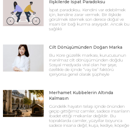
İlişkilerde İspat Paradoksu
İspat paradoksu. Kendini var edebilmek
için, kendine zarar vermek. Bir ilişkide
görülmek istemek son derece doğal ve
insani bir bağ kurma arayışıdır. Ancak bu
sağlıklı
Cilt Dönüşümünden Doğan Marka
Bu Kore güzellik markası, kurucusunun
inanılmaz cilt dönüşümünden doğdu
Sosyal medyada viral olan her şeye,
özellikle de içinde “vay be” faktörü
içeriyorsa genel olarak şüpheyle
Merhamet Kubbelerin Altında
Kalmasın
Gündelik hayatın telaşı içinde önünden
geçip gittiğimiz camiler, sadece insanların
ibadet ettiği mekanlar değildir. Bu
topraklarda camiler, yüzyıllar boyunca
sadece insana değil; kuşa, kediye, köpeğe