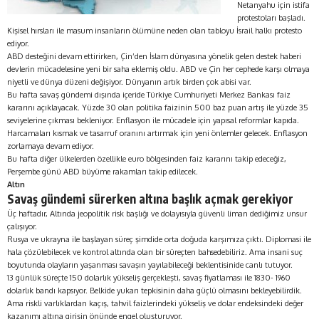
Netanyahu için istifa
protestoları başladı.
Kişisel hırsları ile masum insanların ölümüne neden olan tabloyu İsrail halkı protesto
ediyor.
ABD desteğini devam ettirirken, Çin’den İslam dünyasına yönelik gelen destek haberi
devlerin mücadelesine yeni bir saha eklemiş oldu. ABD ve Çin her cephede karşı olmaya
niyetli ve dünya düzeni değişiyor. Dünyanın artık birden çok abisi var.
Bu hafta savaş gündemi dışında içeride Türkiye Cumhuriyeti Merkez Bankası faiz
kararını açıklayacak. Yüzde 30 olan politika faizinin 500 baz puan artış ile yüzde 35
seviyelerine çıkması bekleniyor. Enflasyon ile mücadele için yapısal reformlar kapıda.
Harcamaları kısmak ve tasarruf oranını artırmak için yeni önlemler gelecek. Enflasyon
zorlamaya devam ediyor.
Bu hafta diğer ülkelerden özellikle euro bölgesinden faiz kararını takip edeceğiz,
Perşembe günü ABD büyüme rakamları takip edilecek.
Altın
Savaş gündemi sürerken altına başlık açmak gerekiyor
Üç haftadır, Altında jeopolitik risk başlığı ve dolayısıyla güvenli liman dediğimiz unsur
çalışıyor.
Rusya ve ukrayna ile başlayan süreç şimdide orta doğuda karşımıza çıktı. Diplomasi ile
hala çözülebilecek ve kontrol altında olan bir süreçten bahsedebiliriz. Ama insani suç
boyutunda olayların yaşanması savaşın yayılabileceği beklentisinide canlı tutuyor.
13 günlük süreçte 150 dolarlık yükseliş gerçekleşti, savaş fiyatlaması ile 1830- 1960
dolarlık bandı kapsıyor. Belkide yukarı tepkisinin daha güçlü olmasını bekleyebilirdik.
Ama riskli varlıklardan kaçış, tahvil faizlerindeki yükseliş ve dolar endeksindeki değer
kazanımı altına girişin önünde engel oluşturuyor.