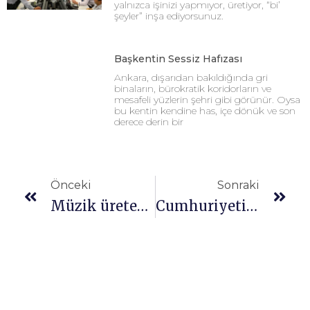
yalnızca işinizi yapmıyor, üretiyor, “bi’
şeyler” inşa ediyorsunuz.
Başkentin Sessiz Hafızası
Ankara, dışarıdan bakıldığında gri
binaların, bürokratik koridorların ve
mesafeli yüzlerin şehri gibi görünür. Oysa
bu kentin kendine has, içe dönük ve son
derece derin bir
Önceki
Sonraki
Müzik üretenlerin önleri kapalı
Cumhuriyetin 100 yılına imza atan şirketler