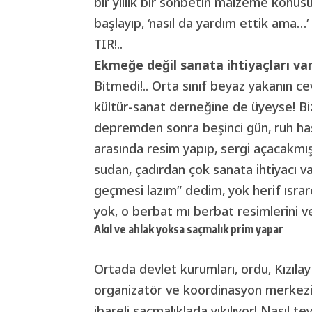
bir yıllık bir sohbetin malzeme konusu o
başlayıp, ‘nasıl da yardım ettik ama…
TIR!..
Ekmeğe değil sanata ihtiyaçları va
Bitmedi!.. Orta sınıf beyaz yakanın ce
kültür-sanat derneğine de üyeyse! Bi
depremden sonra beşinci gün, ruh has
arasında resim yapıp, sergi açacakm
sudan, çadırdan çok sanata ihtiyacı v
geçmesi lazım” dedim, yok herif ısrarcı
yok, o berbat mı berbat resimlerini ve
Akıl ve ahlak yoksa saçmalık prim yapar
Ortada devlet kurumları, ordu, Kızıla
organizatör ve koordinasyon merkezi i
ibareli saçmalıklarla yıkılıyor! Nasıl te