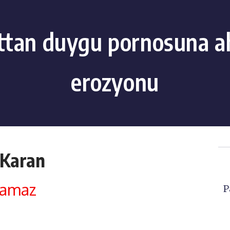
ttan duygu pornosuna a
erozyonu
 Karan
lamaz
P