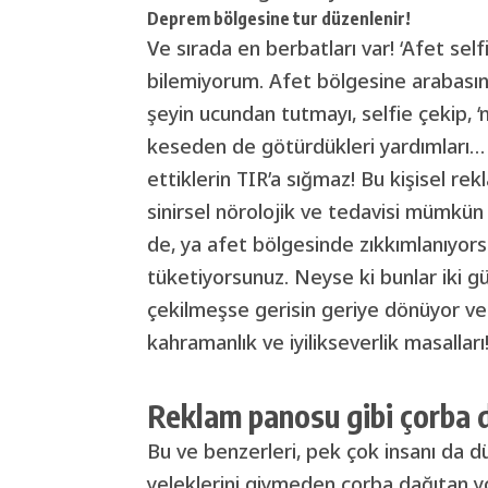
Deprem bölgesine tur düzenlenir!
Ve sırada en berbatları var! ‘Afet self
bilemiyorum. Afet bölgesine arabasına
şeyin ucundan tutmayı, selfie çekip, ‘nas
keseden de götürdükleri yardımları… 
ettiklerin TIR’a sığmaz! Bu kişisel rek
sinirsel nörolojik ve tedavisi mümkün
de, ya afet bölgesinde zıkkımlanıyors
tüketiyorsunuz. Neyse ki bunlar iki gün
çekilmeşse gerisin geriye dönüyor ve 
kahramanlık ve iyilikseverlik masalları
Reklam panosu gibi çorba 
Bu ve benzerleri, pek çok insanı da d
yeleklerini giymeden çorba dağıtan yok