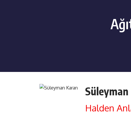
Ağı
Süleyman
Halden An