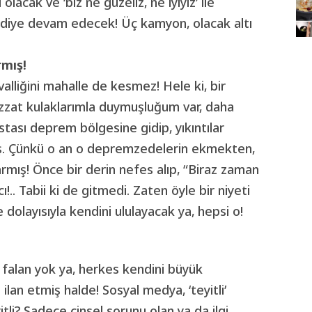
lacak ve ‘biz ne güzeliz, ne iyiyiz’ ile
’ diye devam edecek! Üç kamyon, olacak altı
rmış!
valliğini mahalle de kesmez! Hele ki, bir
zzat kulaklarımla duymuşluğum var, daha
tası deprem bölgesine gidip, yıkıntılar
ış. Çünkü o an o depremzedelerin ekmekten,
armış! Önce bir derin nefes alıp, “Biraz zaman
!.. Tabii ki de gitmedi. Zaten öyle bir niyeti
 dolayısıyla kendini ululayacak ya, hepsi o!
y falan yok ya, herkes kendini büyük
lan etmiş halde! Sosyal medya, ‘teyitli’
yitli? Sadece cinsel sorunu olan ya da ilgi