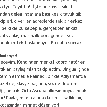
diye! Teyit bu!.. İşte bu ruhsal sıkıntılı
ından gelen ihbarlara başı kesik tavuk gibi
pleri, o verilen adreslerde tek bir enkaz
a belki de bu sebeple, gerçekten enkaz
anlış anlaşılmasın, ilk dört günden söz
dakiler tek başlarınaydı. Bu daha sonraki
…
 kurtarıyor!
e geçeyim. Kendinden menkul koordinatörler!
ıkları paylaşımları takip ettim. Bir gün içinde
 temin etmekle kalmadı, bir de Adıyaman’da
yi güzel de, klavye başında, sözde deprem
ğil, ama iki Orta Avrupa ülkesin boyutundaki
 Paylaşımların altına da kimisi saflıktan,
a kotasından minnet döşeniyor!