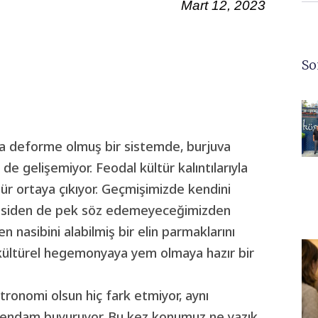
Mart 12, 2023
So
da deforme olmuş bir sistemde, burjuva
ü de gelişemiyor. Feodal kültür kalıntılarıyla
ür ortaya çıkıyor. Geçmişimizde kendini
krasiden de pek söz edemeyeceğimizden
n nasibini alabilmiş bir elin parmaklarını
 kültürel hegemonyaya yem olmaya hazır bir
stronomi olsun hiç fark etmiyor, aynı
zı endam buyuruyor. Bu kez konumuz ne yazık