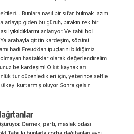
ie’cileri… Bunlara nasıl bir sıfat bulmak lazım
 atlayıp giden bu güruh, bırakın tek bir
ıl yıkıldıkları’nı anlatıyor. Ve tabii bol
Ya arabayla gittin kardeşim, sözünü
lamı hadi Freud’dan ipuçlarını bildiğimiz
 olmayan hastalıklar olarak değerlendirelim
unuz be kardeşim! O kıt kaynakları
lük tur düzenledikleri için, yeterince selfie
ülkeyi kurtarmış oluyor. Sonra gelsin
!
dağıtanlar
üşürüyor. Dernek, parti, meslek odası
! Tabii ki bunlarla çorba dağıtanları aynı