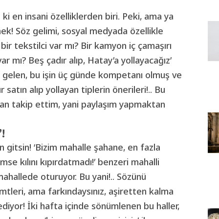
i en insani özelliklerden biri. Peki, ama ya
ek! Söz gelimi, sosyal medyada özellikle
bir tekstilci var mı? Bir kamyon iç çamaşırı
var mı? Beş çadır alıp, Hatay’a yollayacağız’
 gelen, bu işin üç günde kompetanı olmuş ve
 satın alıp yollayan tiplerin önerileri!.. Bu
ndan takip ettim, yani paylaşım yapmaktan
’!
n gitsin! ‘Bizim mahalle şahane, en fazla
mse kılını kıpırdatmadı!’ benzeri mahalli
ahallede oturuyor. Bu yani!.. Sözünü
emtleri, ama farkındaysınız, aşiretten kalma
diyor! İki hafta içinde sönümlenen bu haller,