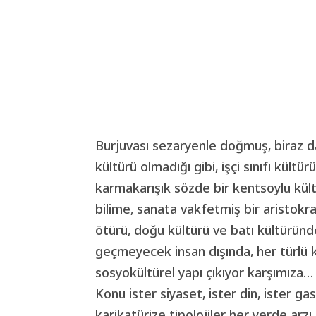
Burjuvası sezaryenle doğmuş, biraz 
kültürü olmadığı gibi, işçi sınıfı kültür
karmakarışık sözde bir kentsoylu kült
bilime, sanata vakfetmiş bir aristo
ötürü, doğu kültürü ve batı kültüründe
geçmeyecek insan dışında, her türlü
sosyokültürel yapı çıkıyor karşımıza…
Konu ister siyaset, ister din, ister ga
karikatürize tipolojiler her yerde ar