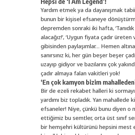
Hepsi de ‘I Am Legend’!
Yardım etmek ya da dayanışmak tabii k
bunun bir kişisel efsaneye dönüştürm
depremden sonraki iki hafta, ‘Tanıdık 
alacağız!’, ‘Uygun fiyata çadır üreten 
gibisinden paylaşımlar… Hemen altına
sanırsınız ki, her gün beşer beşer çadır
uzayıp gidiyor ve bazılarını çok yakı
çadır almaya falan vakitleri yok!
‘En çok kamyon bizim mahalleden
Bir de ezeli rekabet halleri ki sormayı
yardımı biz topladık. Yan mahallede ki
efsaneler! Niye, çünkü bunu diyen o m
ettiğimiz bu semtler, orta üst sınıf s
bir hemşehri kültürünü hepsini mest e