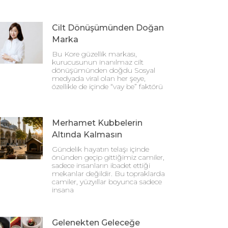
Cilt Dönüşümünden Doğan
Marka
Bu Kore güzellik markası,
kurucusunun inanılmaz cilt
dönüşümünden doğdu Sosyal
medyada viral olan her şeye,
özellikle de içinde “vay be” faktörü
Merhamet Kubbelerin
Altında Kalmasın
Gündelik hayatın telaşı içinde
önünden geçip gittiğimiz camiler,
sadece insanların ibadet ettiği
mekanlar değildir. Bu topraklarda
camiler, yüzyıllar boyunca sadece
insana
Gelenekten Geleceğe