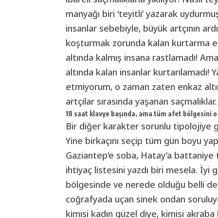
manyağı biri ‘teyitli’ yazarak uydurmuş 
insanlar sebebiyle, büyük artçının ard
koşturmak zorunda kalan kurtarma eki
altında kalmış insana rastlamadı! Am
altında kalan insanlar kurtarılamadı! Y
etmiyorum, o zaman zaten enkaz altın
artçılar sırasında yaşanan saçmalıklar
18 saat klavye başında, ama tüm afet bölgesini o
Bir diğer karakter sorunlu tipolojiy
Yine birkaçını seçip tüm gün boyu yapt
Gaziantep’e soba, Hatay’a battaniye
ihtiyaç listesini yazdı biri mesela. İ
bölgesinde ve nerede olduğu belli de
coğrafyada uçan sinek ondan soruluyor!
kimisi kadın güzel diye, kimisi akrab