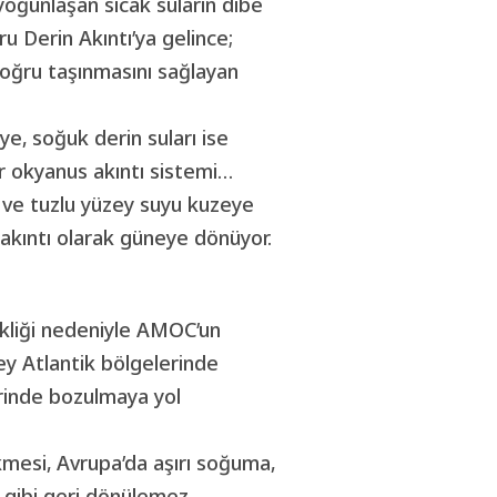
yoğunlaşan sıcak suların dibe
 Derin Akıntı’ya gelince;
oğru taşınmasını sağlayan
e, soğuk derin suları ise
ir okyanus akıntı sistemi…
 ve tuzlu yüzey suyu kuzeye
 akıntı olarak güneye dönüyor.
ikliği nedeniyle AMOC’un
ey Atlantik bölgelerinde
lerinde bozulmaya yol
mesi, Avrupa’da aşırı soğuma,
r gibi geri dönülemez