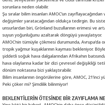
sorunlara neden olabilir.
Şu sıralar bilim insanları AMOC’un zayıflayacağından
değişimler yaratacağından oldukça tedirgin. Bu sist
unsurlardan biri, Grönland buzullarının erimesi ve art
suyun yoğunluğunu azaltarak döngüyü yavaşlatıyor.
AMOC’nin tümüyle çökmesi durumunda, Avrupa’da ort
tropik yağmur kuşaklarının kayması bekleniyor. Böyle
şiddetli soğuk hava dalgalarından Afrika’nın batısında
hava olaylarına kadar bir dizi çevresel değişikliği teti
dönüm noktasına bizi yaklaştırabilir.
Bilim insanlarının öngörülerine göre, AMOC, 21’inci y
Peki çöker mi? Şimdilik bilinmiyor!
BEKLENTİLERİN ÖTESİNDE
BİR ZAYIFLAMA NE
Yine kötü bir haber!.. AMOC’nin daha önce düşünüldü