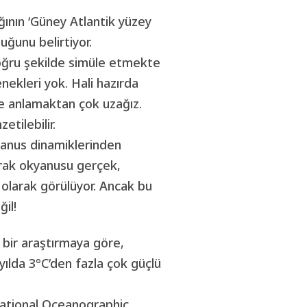
ığının ‘Güney Atlantik yüzey
uğunu belirtiyor.
doğru şekilde simüle etmekte
ekleri yok. Hali hazırda
de anlamaktan çok uzağız.
tilebilir.
yanus dinamiklerinden
arak okyanusu gerçek,
 olarak görülüyor. Ancak bu
il!
 bir araştırmaya göre,
ılda 3°C’den fazla çok güçlü
National Oceanographic