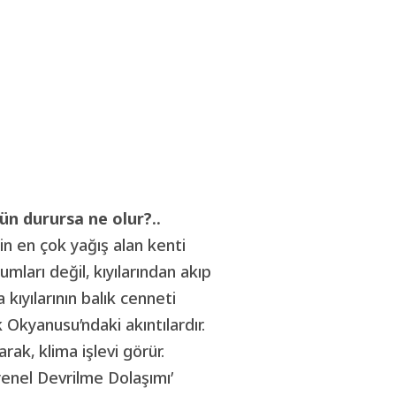
gün durursa ne olur?..
in en çok yağış alan kenti
ları değil, kıyılarından akıp
kıyılarının balık cenneti
 Okyanusu’ndaki akıntılardır.
rak, klima işlevi görür.
nel Devrilme Dolaşımı’