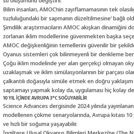
su oluşumunu değiştirir.
Bilim insanları, AMOC’nin zayıflamamasının tek olasıl
tuzluluğundaki bir sapmanın düzeltilmesine’ bağlı old
Şimdilik araştırmacıların AMOC akışkan dinamiğini 
zorlanan iklim modellerine güvenmekten başka seçen
AMOC değişkenliğinin temellerini güvenilir bir şekil
Oyanus sistemleri çok bilinmeyenli bir denkleme benze
Çoğu iklim modelinde yer alan gerçekçi olmayan ok
uzaklaşmak ve iklim simülasyonlarının bir parçası ol
çalkantılı doğasıyla simüle etmek en doğru yaklaşım
saptamayı yapmak kolay da, uygulaması hiç kolay değ
10 YIL İÇİNDE AVRUPA 3°C SOĞUYABİLİR
Science Advances dergisinde 2024 yılında yayınlanan
modellenen çökme senaryolarında, Avrupa kıtası 10 y
ve hızlı bir soğuma yaşayabilir.
İngiltere Ulusal Okyanus Bilimleri Merkezi’ne (The 