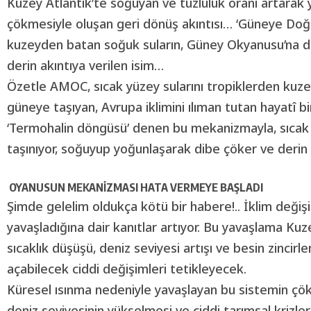
Kuzey Atlantik’te soğuyan ve tuzluluk oranı artarak 
çökmesiyle oluşan geri dönüş akıntısı… ‘Güneye Doğru
kuzeyden batan soğuk suların, Güney Okyanusu’na d
derin akıntıya verilen isim…
Özetle AMOC, sıcak yüzey sularını tropiklerden kuzey
güneye taşıyan, Avrupa iklimini ılıman tutan hayatî b
‘Termohalin döngüsü’ denen bu mekanizmayla, sıcak
taşınıyor, soğuyup yoğunlaşarak dibe çöker ve derin
OYANUSUN MEKANİZMASI HATA VERMEYE BAŞLADI
Şimde gelelim oldukça kötü bir habere!.. İklim değiş
yavaşladığına dair kanıtlar artıyor. Bu yavaşlama Kuz
sıcaklık düşüşü, deniz seviyesi artışı ve besin zincir
açabilecek ciddi değişimleri tetikleyecek.
Küresel ısınma nedeniyle yavaşlayan bu sistemin çök
deniz seviyesinin yükselmesi ve ciddi tarımsal krizle