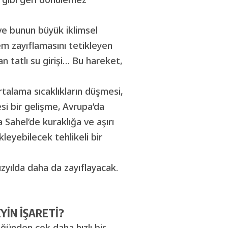
 ve bunun büyük iklimsel
em zayıflamasını tetikleyen
an tatlı su girişi… Bu hareket,
alama sıcaklıkların düşmesi,
si bir gelişme, Avrupa’da
 Sahel’de kuraklığa ve aşırı
kleyebilecek tehlikeli bir
üzyılda daha da zayıflayacak.
YİN İŞARETİ?
ğünden çok daha hızlı bir