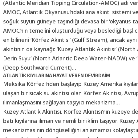
(Atlantic Meridian Tipping Circulation-AMOC) adı veri
AMOC, Atlantik Okyanusu’ndaki ana akıntı sistemi ve 
soğuk suyun güneye taşındığı devasa bir ‘okyanus taş
AMOC’nin temelini oluşturduğu veya beslediği başlıca
en bilineni ‘Körfez Akıntısı’ (Gulf Stream), ancak ay
akıntının da kaynağı: ‘Kuzey Atlantik Akıntısı’ (North 
Derin Suyu’ (North Atlantic Deep Water-NADW) ve ‘
(Deep Southward Current)…
ATLANTİK KIYILARINA HAYAT VEREN DEVİRDAİM
Meksika Körfezi’nden başlayıp Kuzey Amerika kıyılar
ulaşan bir sıcak su akıntısı olan Körfez Akıntısı, Avru
ılımanlaşmasını sağlayan taşıyıcı mekanizma…
Kuzey Atlantik Akıntısı, Körfez Akıntısı’nın kuzeye 
batı kıyılarına ılıman ve nemli bir iklim taşıyor. Kuz
mekanizmasının döngüselliğini anlamamızı kolaylaştır