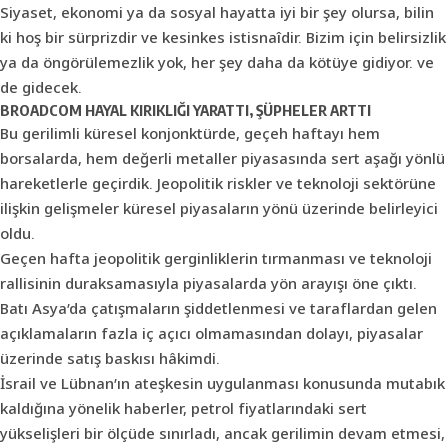
Siyaset, ekonomi ya da sosyal hayatta iyi bir şey olursa, bilin
ki hoş bir sürprizdir ve kesinkes istisnaîdir. Bizim için belirsizlik
ya da öngörülemezlik yok, her şey daha da kötüye gidiyor. ve
de gidecek.
BROADCOM HAYAL KIRIKLIĞI
YARATTI, ŞÜPHELER ARTTI
Bu gerilimli küresel konjonktürde, geçeh haftayı hem
borsalarda, hem değerli metaller piyasasında sert aşağı yönlü
hareketlerle geçirdik. Jeopolitik riskler ve teknoloji sektörüne
ilişkin gelişmeler küresel piyasaların yönü üzerinde belirleyici
oldu.
Geçen hafta jeopolitik gerginliklerin tırmanması ve teknoloji
rallisinin duraksamasıyla piyasalarda yön arayışı öne çıktı.
Batı Asya’da çatışmaların şiddetlenmesi ve taraflardan gelen
açıklamaların fazla iç açıcı olmamasından dolayı, piyasalar
üzerinde satış baskısı hâkimdi.
İsrail ve Lübnan’ın ateşkesin uygulanması konusunda mutabık
kaldığına yönelik haberler, petrol fiyatlarındaki sert
yükselişleri bir ölçüde sınırladı, ancak gerilimin devam etmesi,