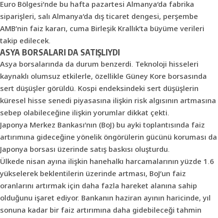
Euro Bölgesi’nde bu hafta pazartesi Almanya’da fabrika
siparişleri, salı Almanya’da dış ticaret dengesi, perşembe
AMB’nin faiz kararı, cuma Birleşik Krallık’ta büyüme verileri
takip edilecek.
ASYA BORSALARI DA SATIŞLIYDI
Asya borsalarında da durum benzerdi. Teknoloji hisseleri
kaynaklı olumsuz etkilerle, özellikle Güney Kore borsasında
sert düşüşler görüldü. Kospi endeksindeki sert düşüşlerin
küresel hisse senedi piyasasına ilişkin risk algısının artmasına
sebep olabileceğine ilişkin yorumlar dikkat çekti.
Japonya Merkez Bankası’nın (BoJ) bu ayki toplantısında faiz
artırımına gideceğine yönelik öngörülerin gücünü koruması da
Japonya borsası üzerinde satış baskısı oluşturdu.
Ülkede nisan ayına ilişkin hanehalkı harcamalarının yüzde 1.6
yükselerek beklentilerin üzerinde artması, BoJ’un faiz
oranlarını artırmak için daha fazla hareket alanına sahip
olduğunu işaret ediyor. Bankanın haziran ayının haricinde, yıl
sonuna kadar bir faiz artırımına daha gidebileceği tahmin