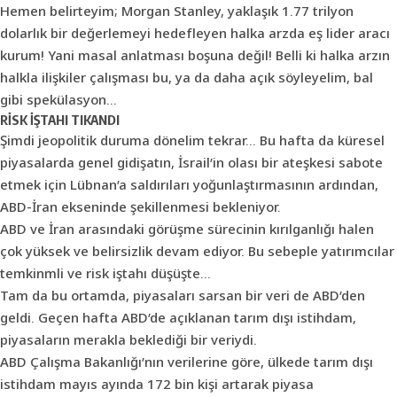
Hemen belirteyim; Morgan Stanley, yaklaşık 1.77 trilyon
dolarlık bir değerlemeyi hedefleyen halka arzda eş lider aracı
kurum! Yani masal anlatması boşuna değil! Belli ki halka arzın
halkla ilişkiler çalışması bu, ya da daha açık söyleyelim, bal
gibi spekülasyon…
RİSK İŞTAHI TIKANDI
Şimdi jeopolitik duruma dönelim tekrar… Bu hafta da küresel
piyasalarda genel gidişatın, İsrail’in olası bir ateşkesi sabote
etmek için Lübnan’a saldırıları yoğunlaştırmasının ardından,
ABD-İran ekseninde şekillenmesi bekleniyor.
ABD ve İran arasındaki görüşme sürecinin kırılganlığı halen
çok yüksek ve belirsizlik devam ediyor. Bu sebeple yatırımcılar
temkinmli ve risk iştahı düşüşte…
Tam da bu ortamda, piyasaları sarsan bir veri de ABD’den
geldi. Geçen hafta ABD’de açıklanan tarım dışı istihdam,
piyasaların merakla beklediği bir veriydi.
ABD Çalışma Bakanlığı’nın verilerine göre, ülkede tarım dışı
istihdam mayıs ayında 172 bin kişi artarak piyasa