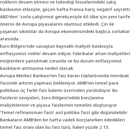
risklerin devam etmesi ve teknoloji hisselerindeki satış
baskısının etkisiyle, geçen hafta Fransa hariç negatif seyretti.
ABD’den’ ‘zorla çalıştırma’ gerekçesiyle 60 ülke için yeni tarife
önerisi de Avrupa piyasalarını olumsuz etkiledi. Çin ile
yaşanan sıkıntılar da Avrupa ekonomisindeki başlıca zorluklar
arasında…
Euro Bölgesi’nde savaştan kaynaklı maliyet baskısıyla
enflasyonist riskler devam ediyor. Fabrikalar artan maliyetleri
müşterilere yansıtmak zorunda ve bu durum enflasyonist
baskıların artmasına neden olacak.
Avrupa Merkez Bankası’nın faiz kararı toplantısında mevduat
faizinde artırım yapması bekleniyor. AMB’nin temel para
politikası üç farklı faiz kalemi üzerinden yürütülüyor. Bu
faizlerin seviyeleri, Euro Bölgesi’ndeki borçlanma
maliyetlerinin ve piyasa faizlerinin temelini oluşturuyor.
‘Temel refinansman faizi’ asıl politika faizi gibi düşünülebilir.
Bankaların AMB’den bir hafta vadeli borçlanırken ödedikleri
temel faiz oranı olan bu faiz türü, halen yüzde 2.15.