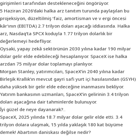
girişimleri tarafından destekleneceğini öngörüyor.
5 Haziran 2026’daki halka arz tanıtım turunda paylaşılan bu
projeksiyon, düzeltilmiş ‘faiz, amortisman ve v ergi öncesi
kâr’ının (EBITDA) 2.7 trilyon doları aşacağı iddiasında. Halka
arz, Nasdaq’ta SPCX koduyla 1.77 trilyon dolarlık bir
değerlemeyi hedefliyor.
Oysaki, yapay zekâ sektörünün 2030 yılına kadar 190 milyar
dolar gelir elde edebileceği hesaplanıyor. SpaceX ise halka
arzdan 75 milyar dolar toplamayı planlıyor.
Morgan Stanley, yatırımcıları, SpaceX’in 2040 yılına kadar
Birleşik Krallık’ın mevcut gayri safi yurt içi hasılasından (GSYH)
daha yüksek bir gelir elde edeceğine inanmasını bekliyor.
Yatırım bankasının uzmanları, SpaceX’in gelirinin 3.4 trilyon
doları aşacağına dair tahminlerde bulunuyor.
İyi güzel de neye dayanarak?..
SpaceX, 2025 yılında 18.7 milyar dolar gelir elde etti. 3.4
trilyon dolara ulaşmak, 15 yılda yaklaşık 180 kat büyüme
demek! Abartının daniskası değilse nedir?