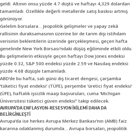
geldi. Altının onsu yüzde 4.7 düştü ve haftayı 4,329 dolardan
tamamladı. Özellikle değerli metallerde satış baskısı artmış
görünüyor.
Gelelim borsalara… Jeopolitik gelişmeler ve yapay zekâ
rallisinin duraksamasının üzerine bir de tarım dışı istihdam
verisinin beklentilerin üzerinde gerçekleşmesi, geçen hafta
genelinde New York Borsası’ndaki düşüş eğiliminde etkili oldu.
Bu gelişmelerin etkisiyle geçen haftayı Dow Jones endeksi
yüzde 0.32, S&P 500 endeksi yüzde 2.59 ve Nasdaq endeksi
yüzde 4.68 düşüşle tamamladı.
ABD’de bu hafta, salı günü dış ticaret dengesi, çarşamba
‘tüketici fiyat endeksi’ (TÜFE), perşembe ‘üretici fiyat endeksi’
(ÜFE), haftalık işsizlik maaşı başvuruları, cuma ‘Michigan
Üniversitesi tüketici güven endeksi” takip edilecek.
AVRUPA’DA ENFLASYON-RESESYON İKİLEMİ DAHA DA
BELİRGİNLEŞTİ
Avrupa’da ise herkes Avrupa Merkez Bankası’nın (AMB) faiz
kararına odaklanmış durumda… Avrupa borsaları, jeopolitik