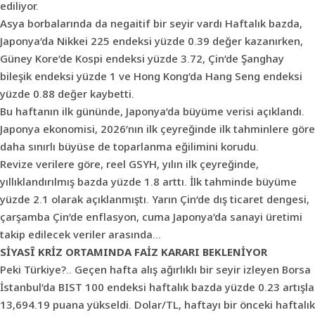
ediliyor.
Asya borbalarında da negaitif bir seyir vardı Haftalık bazda,
Japonya’da Nikkei 225 endeksi yüzde 0.39 değer kazanırken,
Güney Kore’de Kospi endeksi yüzde 3.72, Çin’de Şanghay
bileşik endeksi yüzde 1 ve Hong Kong’da Hang Seng endeksi
yüzde 0.88 değer kaybetti.
Bu haftanın ilk gününde, Japonya’da büyüme verisi açıklandı.
Japonya ekonomisi, 2026’nın ilk çeyreğinde ilk tahminlere göre
daha sınırlı büyüse de toparlanma eğilimini korudu.
Revize verilere göre, reel GSYH, yılın ilk çeyreğinde,
yıllıklandırılmış bazda yüzde 1.8 arttı. İlk tahminde büyüme
yüzde 2.1 olarak açıklanmıştı. Yarın
Çin
‘de dış ticaret dengesi,
çarşamba Çin’de enflasyon, cuma Japonya’da sanayi üretimi
takip edilecek veriler arasında…
SİYASÎ KRİZ ORTAMINDA
FAİZ KARARI BEKLENİYOR
Peki Türkiye?.. Geçen hafta alış ağırlıklı bir seyir izleyen Borsa
İstanbul’da BIST 100 endeksi haftalık bazda yüzde 0.23 artışla
13,694.19 puana yükseldi. Dolar/TL, haftayı bir önceki haftalık