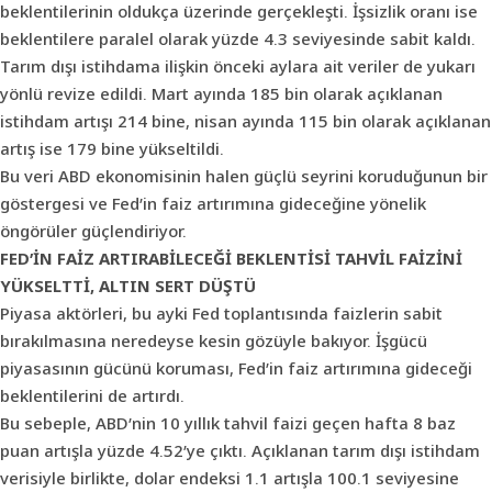
beklentilerinin oldukça üzerinde gerçekleşti. İşsizlik oranı ise
beklentilere paralel olarak yüzde 4.3 seviyesinde sabit kaldı.
Tarım dışı istihdama ilişkin önceki aylara ait veriler de yukarı
yönlü revize edildi. Mart ayında 185 bin olarak açıklanan
istihdam artışı 214 bine, nisan ayında 115 bin olarak açıklanan
artış ise 179 bine yükseltildi.
Bu veri ABD ekonomisinin halen güçlü seyrini koruduğunun bir
göstergesi ve Fed’in faiz artırımına gideceğine yönelik
öngörüler güçlendiriyor.
FED’İN FAİZ ARTIRABİLECEĞİ BEKLENTİSİ
TAHVİL FAİZİNİ
YÜKSELTTİ, ALTIN SERT DÜŞTÜ
Piyasa aktörleri, bu ayki Fed toplantısında faizlerin sabit
bırakılmasına neredeyse kesin gözüyle bakıyor. İşgücü
piyasasının gücünü koruması, Fed’in faiz artırımına gideceği
beklentilerini de artırdı.
Bu sebeple, ABD’nin 10 yıllık tahvil faizi geçen hafta 8 baz
puan artışla yüzde 4.52’ye çıktı. Açıklanan tarım dışı istihdam
verisiyle birlikte, dolar endeksi 1.1 artışla 100.1 seviyesine