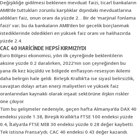
Değişikliğe gidilmesi beklenen mevduat faizi, ticarî bankaların
AMB’de tuttukları zorunlu karşılıklar dışındaki mevduatlarına
aldıkları faiz, onun oranı da yüzde 2… Bir de ‘marjinal fonlama
faizi’ var; bu da bankaların AMB’den bir gecelik borçlanmak
istediklerinde ödedikleri en yüksek faiz oranı ve halihazırda
yüzde 2.4.
CAC 40 HARİCİNDE HEPSİ KIRMIZIYDI
Euro Bölgesi ekonomisi, yılın ilk çeyreğinde beklentilerin
aksine yüzde 0.2 daralırken, 2022’nin son çeyreğinden bu
yana ilk kez küçüldü ve bölgede enflasyon-resesyon ikilemi
daha belirgin hale geldi. Birleşik Krallık’ta ise siyasî belirsizlik,
savaştan dolayı artan enerji maliyetleri ve yüksek faiz
oranlarından kaynaklı olarak inşaat sektörüne ilişkin riskler
öne çıkıyor.
Tüm bu gelişmeler nedeniyle, geçen hafta Almanya’da DAX 40
endeksi yüzde 1.38, Bireşik Krallık’ta FTSE 100 endeksi yüzde
0.4, İtalya’da FTSE MIB 30 endeksi yüzde 0.28 değer kaybetti.
Tek istisna Fransa’ydı; CAC 40 endeksi 0.43 değer kazandı.