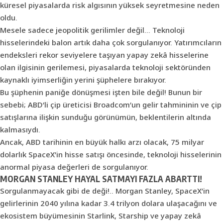
küresel piyasalarda risk algısının yüksek seyretmesine neden
oldu.
Mesele sadece jeopolitik gerilimler değil… Teknoloji
hisselerindeki balon artık daha çok sorgulanıyor. Yatırımcıların
endeksleri rekor seviyelere taşıyan yapay zekâ hisselerine
olan ilgisinin gerilemesi, piyasalarda teknoloji sektöründen
kaynaklı iyimserliğin yerini şüphelere bırakıyor.
Bu şüphenin paniğe dönüşmesi işten bile değil! Bunun bir
sebebi; ABD’li çip üreticisi Broadcom’un gelir tahmininin ve çip
satışlarına ilişkin sunduğu görünümün, beklentilerin altında
kalmasıydı.
Ancak, ABD tarihinin en büyük halkı arzı olacak, 75 milyar
dolarlık SpaceX’in hisse satışı öncesinde, teknoloji hisselerinin
anormal piyasa değerleri de sorgulanıyor.
MORGAN STANLEY HAYAL SATMAYI FAZLA ABARTTI!
Sorgulanmayacak gibi de deği!.. Morgan Stanley, SpaceX’in
gelirlerinin 2040 yılına kadar 3.4 trilyon dolara ulaşacağını ve
ekosistem büyümesinin Starlink, Starship ve yapay zekâ