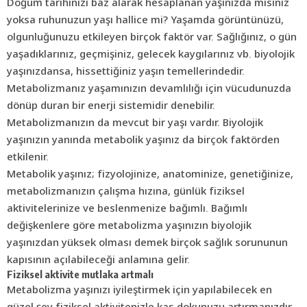
Doğum tarihinizi baz alarak hesaplanan yaşınızda mısınız
yoksa ruhunuzun yaşı hallice mi? Yaşamda görüntünüzü,
olgunluğunuzu etkileyen birçok faktör var. Sağlığınız, o gün
yaşadıklarınız, geçmişiniz, gelecek kaygılarınız vb. biyolojik
yaşınızdansa, hissettiğiniz yaşın temellerindedir.
Metabolizmanız yaşamınızın devamlılığı için vücudunuzda
dönüp duran bir enerji sistemidir denebilir.
Metabolizmanızın da mevcut bir yaşı vardır. Biyolojik
yaşınızın yanında metabolik yaşınız da birçok faktörden
etkilenir.
Metabolik yaşınız; fizyolojinize, anatominize, genetiğinize,
metabolizmanızın çalışma hızına, günlük fiziksel
aktivitelerinize ve beslenmenize bağımlı. Bağımlı
değişkenlere göre metabolizma yaşınızın biyolojik
yaşınızdan yüksek olması demek birçok sağlık sorununun
kapısının açılabileceği anlamına gelir.
Fiziksel aktivite mutlaka artmalı
Metabolizma yaşınızı iyileştirmek için yapılabilecek en
güzel şey fiziksel aktivitenizle kas dokunuzu artırmanızdır.