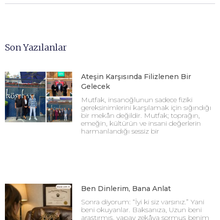
Son Yazılanlar
Ateşin Karşısında Filizlenen Bir
Gelecek
Mutfak, insanoğlunun sadece fiziki
gereksinimlerini karşılamak için sığındığı
bir mekân değildir. Mutfak; toprağın,
emeğin, kültürün ve insani değerlerin
harmanlandığı sessiz bir
Ben Dinlerim, Bana Anlat
Sonra diyorum: “İyi ki siz varsınız.” Yani
beni okuyanlar. Baksanıza, Uzun beni
araştırmış, yapay zekâya sormuş benim