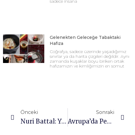
sadece insana
Gelenekten Geleceğe Tabaktaki
Hafıza
Coğrafya, sadece üzerinde yaşadığımız
sınırlar ya da harita çizgileri değildir. Aynı
zamanda kuşaklar boyu biriken ortak
hafızamızın ve kimliğimizin en somut
Önceki
Sonraki
Nuri Battal: Yüzü germekten çok doğal haline getiriyorum
Avrupa’da Peynir Savaşları