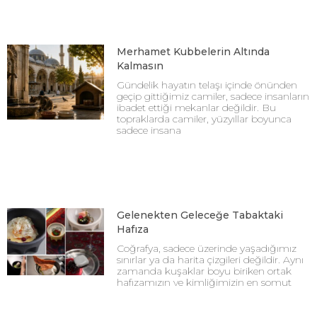
Merhamet Kubbelerin Altında
Kalmasın
Gündelik hayatın telaşı içinde önünden
geçip gittiğimiz camiler, sadece insanların
ibadet ettiği mekanlar değildir. Bu
topraklarda camiler, yüzyıllar boyunca
sadece insana
Gelenekten Geleceğe Tabaktaki
Hafıza
Coğrafya, sadece üzerinde yaşadığımız
sınırlar ya da harita çizgileri değildir. Aynı
zamanda kuşaklar boyu biriken ortak
hafızamızın ve kimliğimizin en somut