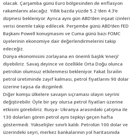
olacak. Çarşamba günü Euro bölgesinden de enflasyon
rakamlarını alacağız. Yıllık bazda yüzde 5.2 ‘den 4.3’e
düşmesi bekleniyor. Ayrıca aynı gün ABD’den inşaat izinleri
verisi önemle takip edilecek. Perşembe günü ABD’den FED
Başkanı Powell konuşmasını ve Cuma günü bazı FOMC
üyelerinin ekonomiye dair değerlendirmelerini takip
edeceğiz.
Dünya ekonomisini zorlayana en önemli başlık ‘enerji’
diyebiliriz. Savaş deyince ve özellikle Orta Doğu olunca
petrolün olumsuz etkilenmesi bekleniyor. Fakat İsrailin
petrol üretiminde zayıf kalması, petrol fiyatlarını 90 dolar
üzerine taşısa da dizginledi.
Diğer komşu ülkelere savaşın sıçraması olayın seyrini
değiştirebilir. Öyle bir şey olursa petrol fiyatları üzerine
etkisini görebiliriz. Rusya- Ukranya arasındaki çatışma ile
130 dolarları gören petrol aynı tepkiyi geçen hafta
göstermedi. Yükselişler sınırlı kaldı. Petrolün 100 dolar ve
üzerindeki seyri, merkez bankalarının yol haritasınıda