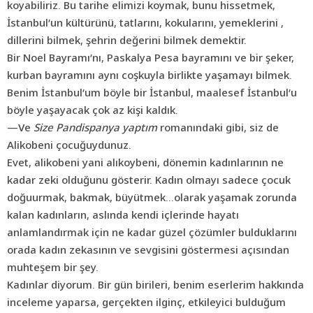
koyabiliriz. Bu tarihe elimizi koymak, bunu hissetmek,
İstanbul’un kültürünü, tatlarını, kokularını, yemeklerini ,
dillerini bilmek, şehrin değerini bilmek demektir.
Bir Noel Bayramı’nı, Paskalya Pesa bayramını ve bir şeker,
kurban bayramını aynı coşkuyla birlikte yaşamayı bilmek.
Benim İstanbul’um böyle bir İstanbul, maalesef İstanbul’u
böyle yaşayacak çok az kişi kaldık.
—Ve
Size Pandispanya yaptım
romanındaki gibi, siz de
Alikobeni çocuğuydunuz.
Evet, alikobeni yani alıkoybeni, dönemin kadınlarının ne
kadar zeki olduğunu gösterir. Kadın olmayı sadece çocuk
doğuurmak, bakmak, büyütmek…olarak yaşamak zorunda
kalan kadınların, aslında kendi içlerinde hayatı
anlamlandırmak için ne kadar güzel çözümler bulduklarını
orada kadın zekasının ve sevgisini göstermesi açısından
muhteşem bir şey.
Kadınlar diyorum. Bir gün birileri, benim eserlerim hakkında
inceleme yaparsa, gerçekten ilginç, etkileyici bulduğum