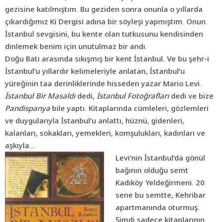
gezisine katılmıştım. Bu geziden sonra onunla o yıllarda
çıkardığımız Ki Dergisi adına bir söyleşi yapmıştım. Onun
İstanbul sevgisini, bu kente olan tutkusunu kendisinden
dinlemek benim için unutulmaz bir andı.
Doğu Batı arasında sıkışmış bir kent İstanbul. Ve bu şehr-i
İstanbul’u yıllardır kelimeleriyle anlatan, İstanbul’u
yüreğinin taa derinliklerinde hisseden yazar Mario Levi.
İstanbul Bir Masaldı
dedi,
İstanbul Fotoğrafları
dedi ve bize
Pandispanya
bile yaptı. Kitaplarında cümleleri, gözlemleri
ve duygularıyla İstanbul’u anlattı, hüznü, gidenleri,
kalanları, sokakları, yemekleri, komşulukları
,
kadınları ve
aşkıyla…
Levi’nin İstanbul’da gönül
bağının olduğu semt
Kadıköy Yeldeğirmeni. 20
sene bu semtte, Kehribar
apartmanında oturmuş.
Şimdi sadece kitaplarının