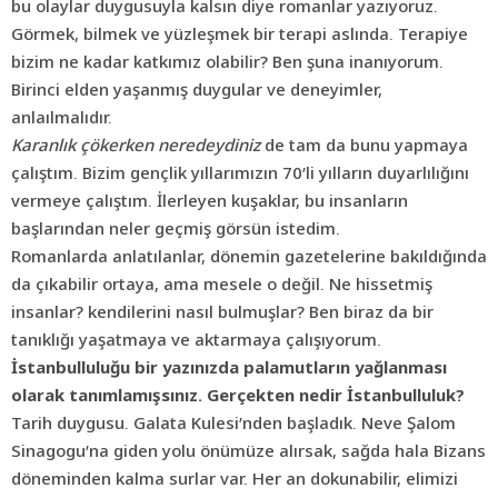
bu olaylar duygusuyla kalsın diye romanlar yazıyoruz.
Görmek, bilmek ve yüzleşmek bir terapi aslında. Terapiye
bizim ne kadar katkımız olabilir? Ben şuna inanıyorum.
Birinci elden yaşanmış duygular ve deneyimler,
anlaılmalıdır.
Karanlık çökerken neredeydiniz
de tam da bunu yapmaya
çalıştım. Bizim gençlik yıllarımızın 70’li yılların duyarlılığını
vermeye çalıştım. İlerleyen kuşaklar, bu insanların
başlarından neler geçmiş görsün istedim.
Romanlarda anlatılanlar, dönemin gazetelerine bakıldığında
da çıkabilir ortaya, ama mesele o değil. Ne hissetmiş
insanlar? kendilerini nasıl bulmuşlar? Ben biraz da bir
tanıklığı yaşatmaya ve aktarmaya çalışıyorum.
İstanbulluluğu bir yazınızda palamutların yağlanması
olarak tanımlamışsınız. Gerçekten nedir İstanbulluluk?
Tarih duygusu. Galata Kulesi’nden başladık. Neve Şalom
Sinagogu’na giden yolu önümüze alırsak, sağda hala Bizans
döneminden kalma surlar var. Her an dokunabilir, elimizi