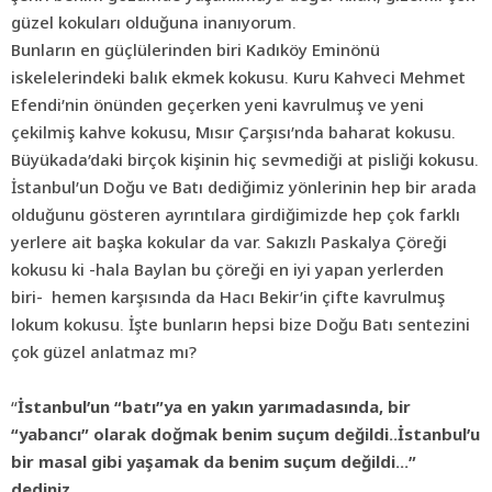
güzel kokuları olduğuna inanıyorum.
Bunların en güçlülerinden biri Kadıköy Eminönü
iskelelerindeki balık ekmek kokusu. Kuru Kahveci Mehmet
Efendi’nin önünden geçerken yeni kavrulmuş ve yeni
çekilmiş kahve kokusu, Mısır Çarşısı’nda baharat kokusu.
Büyükada’daki birçok kişinin hiç sevmediği at pisliği kokusu.
İstanbul’un Doğu ve Batı dediğimiz yönlerinin hep bir arada
olduğunu gösteren ayrıntılara girdiğimizde hep çok farklı
yerlere ait başka kokular da var. Sakızlı Paskalya Çöreği
kokusu ki -hala Baylan bu çöreği en iyi yapan yerlerden
biri-
hemen karşısında da Hacı Bekir’in çifte kavrulmuş
lokum kokusu. İşte bunların hepsi bize Doğu Batı sentezini
çok güzel anlatmaz mı?
“
İstanbul’un “batı”ya en yakın yarımadasında, bir
“yabancı” olarak doğmak benim suçum değildi..İstanbul’u
bir masal gibi yaşamak da benim suçum değildi…”
dediniz.