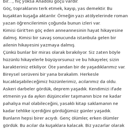
bir…., hiç yoksa Anadolu göçü vardır.
Göç, topraklarını terk etmek, kayıp, yas demektir. Bu
kuşaktan kuşağa aktarılır. Örneğin yazı atölyelerinde roman
yazan öğrencilerimin çoğunda bunun izleri var.
Kimisi Girit’ten göç eden anneannesinin hayat hikayesine
dalmış. Kimisi bir savaş sonucunda istanbula gelen bir
ailenin hikayesini yazmaya dalmış.
Çünkü bunlar bir miras olarak bırakılıyor. Siz zaten böyle
hüzünlü hikayelerle büyüyorsunuz ve bu hikayeler, sizin
karakteriniz etkiliyor. Öte yandan bir de yaşadıklarımız var.
Bireysel serüveni bir yana bırakalım. Herkesle
kucaklaşabileceğimiz hüzünlerimiz, acılarımız da oldu.
Askeri darbeler gördük, deprem yaşadık. Kendimizi ifade
etmenin ya da aykırı düşünceler taşımanın bize ne kadar
pahalıya mal olabileceğini, yasaklı kitap saklamanın ne
kadar tehlike içerdiğini gördüğümüz günler yaşadık.
Bunların hepsi birer acıydı. Genç ölümler, erken ölümler
gördük. Bu acılar da kuşaklara kalacak. Biz yazarlar olarak