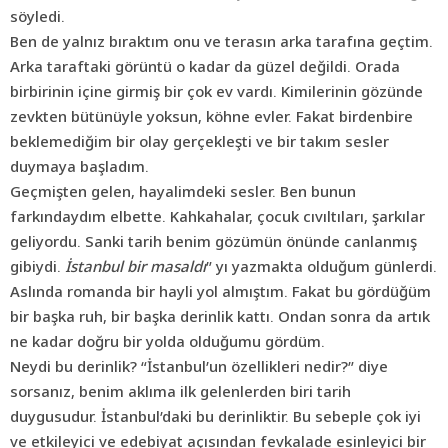
söyledi.
Ben de yalnız bıraktım onu ve terasın arka tarafına geçtim.
Arka taraftaki görüntü o kadar da güzel değildi. Orada
birbirinin içine girmiş bir çok ev vardı. Kimilerinin gözünde
zevkten bütünüyle yoksun, köhne evler. Fakat birdenbire
beklemediğim bir olay gerçekleşti ve bir takım sesler
duymaya başladım.
Geçmişten gelen, hayalimdeki sesler. Ben bunun
farkındaydım elbette. Kahkahalar, çocuk cıvıltıları, şarkılar
geliyordu. Sanki tarih benim gözümün önünde canlanmış
gibiydi.
İstanbul bir masaldı
” yı yazmakta olduğum günlerdi.
Aslında romanda bir hayli yol almıştım. Fakat bu gördüğüm
bir başka ruh, bir başka derinlik kattı. Ondan sonra da artık
ne kadar doğru bir yolda olduğumu gördüm.
Neydi bu derinlik? “İstanbul’un özellikleri nedir?” diye
sorsanız, benim aklıma ilk gelenlerden biri tarih
duygusudur. İstanbul’daki bu derinliktir. Bu sebeple çok iyi
ve etkileyici ve edebiyat açısından fevkalade esinleyici bir