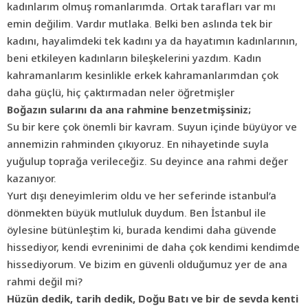
kadınlarım olmuş romanlarımda. Ortak tarafları var mı
emin değilim. Vardır mutlaka. Belki ben aslında tek bir
kadını, hayalimdeki tek kadını ya da hayatımın kadınlarının,
beni etkileyen kadınların bileşkelerini yazdım. Kadın
kahramanlarım kesinlikle erkek kahramanlarımdan çok
daha güçlü, hiç çaktırmadan neler öğretmişler
Boğazın sularını da ana rahmine benzetmişsiniz;
Su bir kere çok önemli bir kavram. Suyun içinde büyüyor ve
annemizin rahminden çıkıyoruz. En nihayetinde suyla
yuğulup toprağa verileceğiz. Su deyince ana rahmi değer
kazanıyor.
Yurt dışı deneyimlerim oldu ve her seferinde istanbul’a
dönmekten büyük mutluluk duydum. Ben İstanbul ile
öylesine bütünleştim ki, burada kendimi daha güvende
hissediyor, kendi evreninimi de daha çok kendimi kendimde
hissediyorum. Ve bizim en güvenli olduğumuz yer de ana
rahmi değil mi?
Hüzün dedik, tarih dedik, Doğu Batı ve bir de sevda kenti