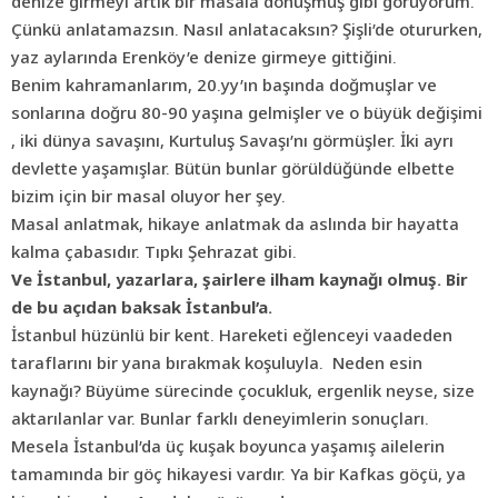
denize girmeyi artık bir masala dönüşmüş gibi görüyorum.
Çünkü anlatamazsın. Nasıl anlatacaksın? Şişli’de otururken,
yaz aylarında Erenköy’e denize girmeye gittiğini.
Benim kahramanlarım, 20.yy’ın başında doğmuşlar ve
sonlarına doğru 80-90 yaşına gelmişler ve o büyük değişimi
, iki dünya savaşını, Kurtuluş Savaşı’nı görmüşler. İki ayrı
devlette yaşamışlar. Bütün bunlar görüldüğünde elbette
bizim için bir masal oluyor her şey.
Masal anlatmak, hikaye anlatmak da aslında bir hayatta
kalma çabasıdır. Tıpkı Şehrazat gibi.
Ve İstanbul, yazarlara, şairlere ilham kaynağı olmuş. Bir
de bu açıdan baksak İstanbul’a.
İstanbul hüzünlü bir kent. Hareketi eğlenceyi vaadeden
taraflarını bir yana bırakmak koşuluyla.
Neden esin
kaynağı? Büyüme sürecinde çocukluk, ergenlik neyse, size
aktarılanlar var. Bunlar farklı deneyimlerin sonuçları.
Mesela İstanbul’da üç kuşak boyunca yaşamış ailelerin
tamamında bir göç hikayesi vardır. Ya bir Kafkas göçü, ya