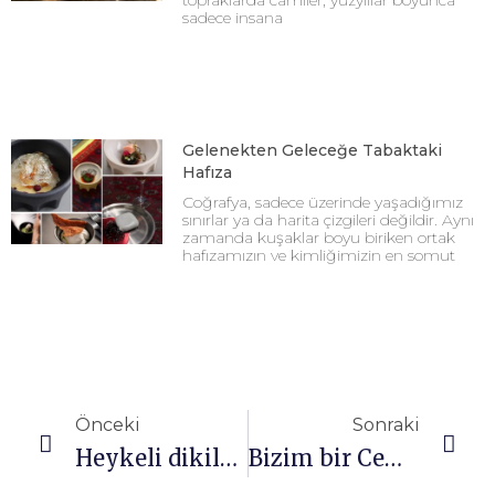
sadece insana
Gelenekten Geleceğe Tabaktaki
Hafıza
Coğrafya, sadece üzerinde yaşadığımız
sınırlar ya da harita çizgileri değildir. Aynı
zamanda kuşaklar boyu biriken ortak
hafızamızın ve kimliğimizin en somut
Önceki
Sonraki
Heykeli dikilecek kadın voleybolcu
Bizim bir Cem Karaca’mız vardı