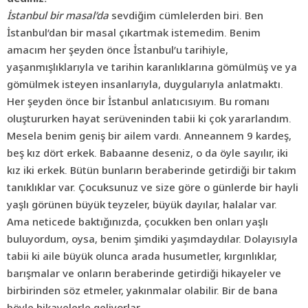
İstanbul bir masal’da
sevdiğim cümlelerden biri. Ben
İstanbul’dan bir masal çıkartmak istemedim. Benim
amacım her şeyden önce İstanbul’u tarihiyle,
yaşanmışlıklarıyla ve tarihin karanlıklarına gömülmüş ve ya
gömülmek isteyen insanlarıyla, duygularıyla anlatmaktı.
Her şeyden önce bir İstanbul anlatıcısıyım. Bu romanı
oluştururken hayat serüveninden tabii ki çok yararlandım.
Mesela benim geniş bir ailem vardı. Anneannem 9 kardeş,
beş kız dört erkek. Babaanne deseniz, o da öyle sayılır, iki
kız iki erkek. Bütün bunların beraberinde getirdiği bir takım
tanıklıklar var. Çocuksunuz ve size göre o günlerde bir hayli
yaşlı görünen büyük teyzeler, büyük dayılar, halalar var.
Ama neticede baktığınızda, çocukken ben onları yaşlı
buluyordum, oysa, benim şimdiki yaşımdaydılar. Dolayısıyla
tabii ki aile büyük olunca arada husumetler, kırgınlıklar,
barışmalar ve onların beraberinde getirdiği hikayeler ve
birbirinden söz etmeler
,
yakınmalar olabilir. Bir de bana
böyle hikayelerle geliyorlar.