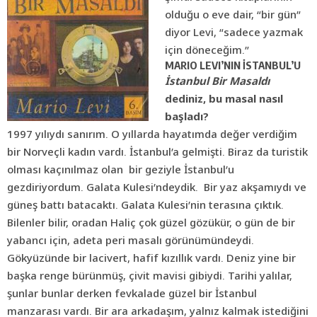
olduğu o eve dair, “bir gün”
diyor Levi, “sadece yazmak
için döneceğim.”
MARIO LEVI’NIN İSTANBUL’U
İstanbul Bir Masaldı
dediniz, bu masal nasıl
başladı?
1997 yılıydı sanırım. O yıllarda hayatımda değer verdiğim
bir Norveçli kadın vardı. İstanbul’a gelmişti. Biraz da turistik
olması kaçınılmaz olan bir geziyle İstanbul’u
gezdiriyordum. Galata Kulesi’ndeydik.
Bir yaz akşamıydı ve
güneş battı batacaktı. Galata Kulesi’nin terasına çıktık.
Bilenler bilir, oradan Haliç çok güzel gözükür, o gün de bir
yabancı için, adeta peri masalı görünümündeydi.
Gökyüzünde bir lacivert, hafif kızıllık vardı. Deniz yine bir
başka renge bürünmüş, çivit mavisi gibiydi. Tarihi yalılar,
şunlar bunlar derken fevkalade güzel bir İstanbul
manzarası vardı. Bir ara arkadaşım, yalnız kalmak istediğini