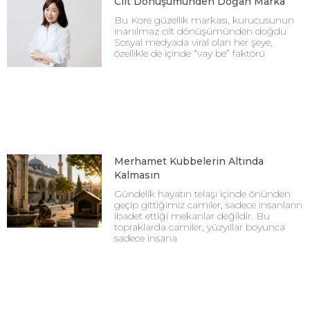
Cilt Dönüşümünden Doğan Marka
Bu Kore güzellik markası, kurucusunun
inanılmaz cilt dönüşümünden doğdu
Sosyal medyada viral olan her şeye,
özellikle de içinde “vay be” faktörü
Merhamet Kubbelerin Altında
Kalmasın
Gündelik hayatın telaşı içinde önünden
geçip gittiğimiz camiler, sadece insanların
ibadet ettiği mekanlar değildir. Bu
topraklarda camiler, yüzyıllar boyunca
sadece insana