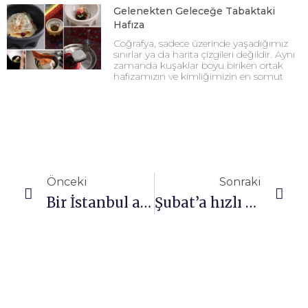
Gelenekten Geleceğe Tabaktaki
Hafıza
Coğrafya, sadece üzerinde yaşadığımız
sınırlar ya da harita çizgileri değildir. Aynı
zamanda kuşaklar boyu biriken ortak
hafızamızın ve kimliğimizin en somut
Önceki
Sonraki
Bir İstanbul anlatıcısı Mario Levi
Şubat’a hızlı bir başlangıç