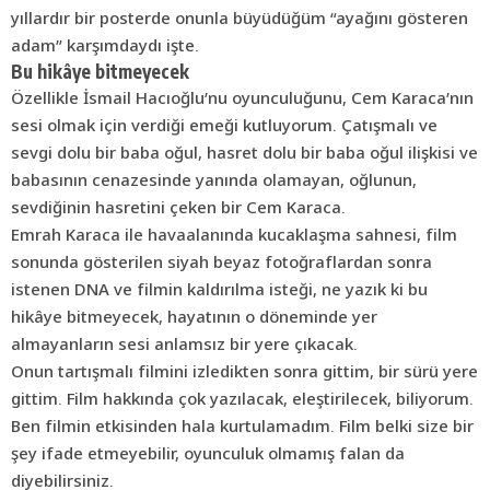
yıllardır bir posterde onunla büyüdüğüm “ayağını gösteren
adam” karşımdaydı işte.
Bu hikâye bitmeyecek
Özellikle İsmail Hacıoğlu’nu oyunculuğunu, Cem Karaca’nın
sesi olmak için verdiği emeği kutluyorum. Çatışmalı ve
sevgi dolu bir baba oğul, hasret dolu bir baba oğul ilişkisi ve
babasının cenazesinde yanında olamayan, oğlunun,
sevdiğinin hasretini çeken bir Cem Karaca.
Emrah Karaca ile havaalanında kucaklaşma sahnesi, film
sonunda gösterilen siyah beyaz fotoğraflardan sonra
istenen DNA ve filmin kaldırılma isteği, ne yazık ki bu
hikâye bitmeyecek, hayatının o döneminde yer
almayanların sesi anlamsız bir yere çıkacak.
Onun tartışmalı filmini izledikten sonra gittim, bir sürü yere
gittim. Film hakkında çok yazılacak, eleştirilecek, biliyorum.
Ben filmin etkisinden hala kurtulamadım. Film belki size bir
şey ifade etmeyebilir, oyunculuk olmamış falan da
diyebilirsiniz.