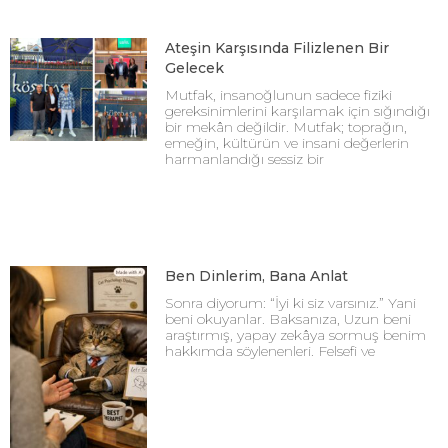
Ateşin Karşısında Filizlenen Bir
Gelecek
Mutfak, insanoğlunun sadece fiziki
gereksinimlerini karşılamak için sığındığı
bir mekân değildir. Mutfak; toprağın,
emeğin, kültürün ve insani değerlerin
harmanlandığı sessiz bir
Ben Dinlerim, Bana Anlat
Sonra diyorum: “İyi ki siz varsınız.” Yani
beni okuyanlar. Baksanıza, Uzun beni
araştırmış, yapay zekâya sormuş benim
hakkımda söylenenleri. Felsefi ve