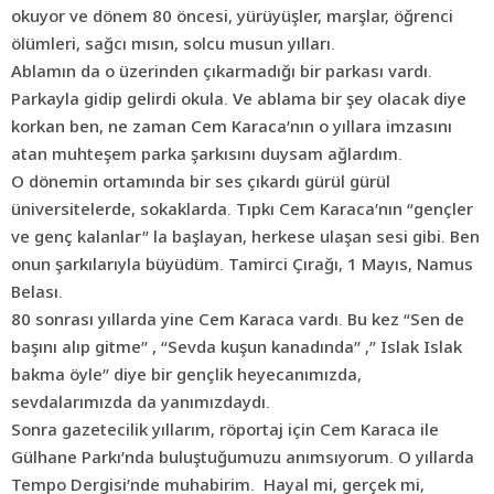
okuyor ve dönem 80 öncesi, yürüyüşler, marşlar, öğrenci
ölümleri, sağcı mısın, solcu musun yılları.
Ablamın da o üzerinden çıkarmadığı bir parkası vardı.
Parkayla gidip gelirdi okula. Ve ablama bir şey olacak diye
korkan ben, ne zaman Cem Karaca’nın o yıllara imzasını
atan muhteşem parka şarkısını duysam ağlardım.
O dönemin ortamında bir ses çıkardı gürül gürül
üniversitelerde, sokaklarda. Tıpkı Cem Karaca’nın “gençler
ve genç kalanlar” la başlayan, herkese ulaşan sesi gibi. Ben
onun şarkılarıyla büyüdüm. Tamirci Çırağı, 1 Mayıs, Namus
Belası.
80 sonrası yıllarda yine Cem Karaca vardı. Bu kez “Sen de
başını alıp gitme” , “Sevda kuşun kanadında” ,” Islak Islak
bakma öyle” diye bir gençlik heyecanımızda,
sevdalarımızda da yanımızdaydı.
Sonra
gazetecilik
yıllarım, röportaj için Cem Karaca ile
Gülhane Parkı’nda buluştuğumuzu anımsıyorum. O yıllarda
Tempo Dergisi’nde muhabirim. Hayal mi, gerçek mi,