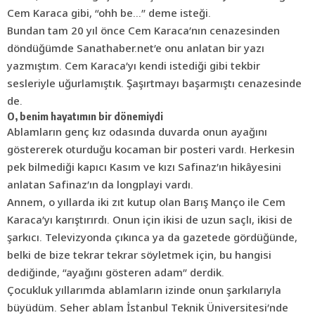
Cem Karaca gibi, “ohh be…” deme isteği.
Bundan tam 20 yıl önce Cem Karaca’nın cenazesinden
döndüğümde Sanathaber.net’e onu anlatan bir yazı
yazmıştım. Cem Karaca’yı kendi istediği gibi tekbir
sesleriyle uğurlamıştık. Şaşırtmayı başarmıştı cenazesinde
de.
O, benim hayatımın bir dönemiydi
Ablamların genç kız odasında duvarda onun ayağını
göstererek oturduğu kocaman bir posteri vardı. Herkesin
pek bilmediği kapıcı Kasım ve kızı Safinaz’ın hikâyesini
anlatan Safinaz’ın da longplayi vardı.
Annem, o yıllarda iki zıt kutup olan Barış Manço ile Cem
Karaca’yı karıştırırdı. Onun için ikisi de uzun saçlı, ikisi de
şarkıcı. Televizyonda çıkınca ya da gazetede gördüğünde,
belki de bize tekrar tekrar söyletmek için, bu hangisi
dediğinde, “ayağını gösteren adam” derdik.
Çocukluk yıllarımda ablamların izinde onun şarkılarıyla
büyüdüm. Seher ablam İstanbul Teknik Üniversitesi’nde