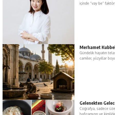
içinde “vay be” faktö
Merhamet Kubbel
Gündelik hayatın tela
camiler, yüzyıllar bo
Gelenekten Gelec
Coğrafya, sadece üzer
hafızamızın ve kimliği