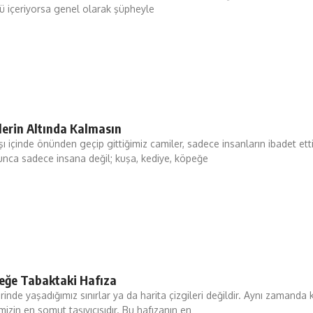
rü içeriyorsa genel olarak şüpheyle
erin Altında Kalmasın
şı içinde önünden geçip gittiğimiz camiler, sadece insanların ibadet ett
yunca sadece insana değil; kuşa, kediye, köpeğe
eğe Tabaktaki Hafıza
inde yaşadığımız sınırlar ya da harita çizgileri değildir. Aynı zamanda 
mizin en somut taşıyıcısıdır. Bu hafızanın en