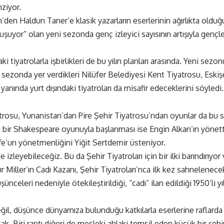
ziyor.
den Haldun Taner’e klasik yazarların eserlerinin ağırlıkta olduğ
uşuyor” olan yeni sezonda genç izleyici sayısının artışıyla gençle
ki tiyatrolarla işbirlikleri de bu yılın planları arasında. Yeni sez
ezonda yer verdikleri Nilüfer Belediyesi Kent Tiyatrosu, Eskişeh
nında yurt dışındaki tiyatroları da misafir edeceklerini söyledi.
su, Yunanistan’dan Pire Şehir Tiyatrosu’ndan oyunlar da bu se
na bir Shakespeare oyunuyla başlanması ise Engin Alkan’ın yönet
e’un yönetmenliğini Yiğit Sertdemir üsteniyor.
zleyebileceğiz. Bu da Şehir Tiyatroları için bir ilki barındırıyor
Miller’ın Cadı Kazanı, Şehir Tiyatroları’nca ilk kez sahnelenecek
şünceleri nedeniyle ötekileştirildiği, “cadı” ilan edildiği 1950’li 
l, düşünce dünyamıza bulunduğu katkılarla eserlerine raflarda s
k. Biri rantı diğeri de mesleki ahlaki temsil eden küçük bir şehi