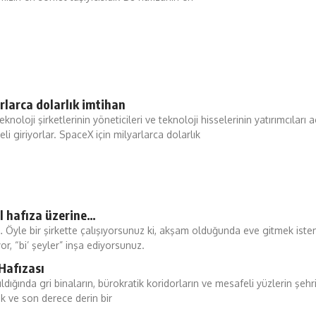
rlarca dolarlık imtihan
knoloji şirketlerinin yöneticileri ve teknoloji hisselerinin yatırımcıları 
li giriyorlar. SpaceX için milyarlarca dolarlık
 hafıza üzerine…
n… Öyle bir şirkette çalışıyorsunuz ki, akşam olduğunda eve gitmek is
yor, “bi’ şeyler” inşa ediyorsunuz.
Hafızası
ldığında gri binaların, bürokratik koridorların ve mesafeli yüzlerin şeh
k ve son derece derin bir