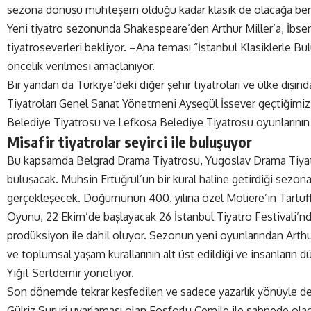
sezona dönüşü muhteşem olduğu kadar klasik de olacağa ben
Yeni tiyatro sezonunda Shakespeare’den Arthur Miller’a, İbsen’
tiyatroseverleri bekliyor. –Ana teması “İstanbul Klasiklerle Bul
öncelik verilmesi amaçlanıyor.
Bir yandan da Türkiye’deki diğer şehir tiyatroları ve ülke dışında
Tiyatroları Genel Sanat Yönetmeni Ayşegül İşsever geçtiğimiz s
Belediye Tiyatrosu ve Lefkoşa Belediye Tiyatrosu oyunlarının ya
Misafir tiyatrolar seyirci ile buluşuyor
Bu kapsamda Belgrad Drama Tiyatrosu, Yugoslav Drama Tiyatro
buluşacak. Muhsin Ertuğrul’un bir kural haline getirdiği sezo
gerçekleşecek. Doğumunun 400. yılına özel Moliere’in Tartuff
Oyunu, 22 Ekim’de başlayacak 26 İstanbul Tiyatro Festivali’nde i
prodüksiyon ile dahil oluyor. Sezonun yeni oyunlarından Arthur 
ve toplumsal yaşam kurallarının alt üst edildiği ve insanların dü
Yiğit Sertdemir yönetiyor.
Son dönemde tekrar keşfedilen ve sadece yazarlık yönüyle deği
Gülriz Sururi uyarlaması olan Fosforlu Cemile ile sahnede olaca