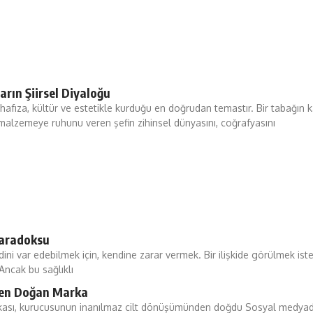
arın Şiirsel Diyaloğu
fıza, kültür ve estetikle kurduğu en doğrudan temastır. Bir tabağın k
malzemeye ruhunu veren şefin zihinsel dünyasını, coğrafyasını
 Paradoksu
ini var edebilmek için, kendine zarar vermek. Bir ilişkide görülmek is
Ancak bu sağlıklı
en Doğan Marka
kası, kurucusunun inanılmaz cilt dönüşümünden doğdu Sosyal medyada 