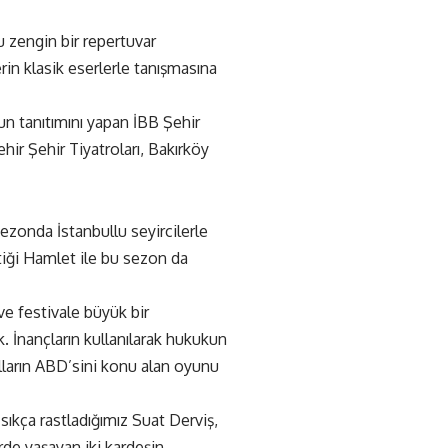
u zengin bir repertuvar
rin klasik eserlerle tanışmasına
onun tanıtımını yapan İBB Şehir
ir Şehir Tiyatroları, Bakırköy
zonda İstanbullu seyircilerle
tiği Hamlet ile bu sezon da
 ve festivale büyük bir
. İnançların kullanılarak hukukun
yılların ABD’sini konu alan oyunu
ıkça rastladığımız Suat Derviş,
rde yaşayan iki kardeşin