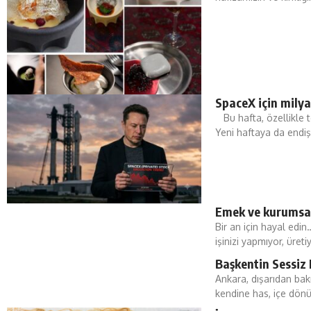
SpaceX için milya
Bu hafta, özellikle te
Yeni haftaya da endişe
Emek ve kurumsal
Bir an için hayal edi
işinizi yapmıyor, üreti
Başkentin Sessiz 
Ankara, dışarıdan bakı
kendine has, içe dönü