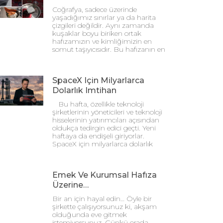
Coğrafya, sadece üzerinde
yaşadığımız sınırlar ya da harita
çizgileri değildir. Aynı zamanda
kuşaklar boyu biriken ortak
hafızamızın ve kimliğimizin en
somut taşıyıcısıdır. Bu hafızanın en
SpaceX Için Milyarlarca
Dolarlık Imtihan
Bu hafta, özellikle teknoloji
şirketlerinin yöneticileri ve teknoloji
hisselerinin yatırımcıları açısından
oldukça tedirgin edici geçti. Yeni
haftaya da endişeli giriyorlar.
SpaceX için milyarlarca dolarlık
Emek Ve Kurumsal Hafıza
Üzerine…
Bir an için hayal edin… Öyle bir
şirkette çalışıyorsunuz ki, akşam
olduğunda eve gitmek
istemiyorsunuz. Çünkü orada