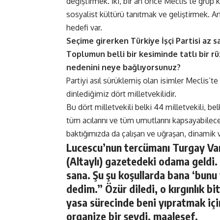
değiştirmek. İki, bir an önce Meclis’te grup 
sosyalist kültürü tanıtmak ve geliştirmek. Anl
hedefi var.
Seçime girerken Türkiye İşçi Partisi az s
Toplumun belli bir kesiminde tatlı bir r
nedenini neye bağlıyorsunuz?
Partiyi asıl sürüklemiş olan isimler Meclis’te
dinlediğimiz dört milletvekilidir.
Bu dört milletvekili belki 44 milletvekili, be
tüm acılarını ve tüm umutlarını kapsayabilec
baktığımızda da çalışan ve uğraşan, dinamik 
Lucescu’nun tercümanı Turgay Var
(Altaylı) gazetedeki odama geldi.
sana. Şu şu koşullarda bana ‘bunu
dedim.” Özür diledi, o kırgınlık bi
yasa sürecinde beni yıpratmak için
organize bir şeydi, maalesef.