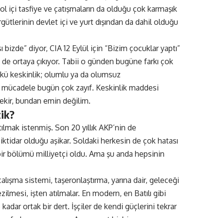
sol içi tasfiye ve çatışmaların da olduğu çok karmaşık
ütlerinin devlet içi ve yurt dışından da dahil olduğu
ı bizde” diyor, CIA 12 Eylül için “Bizim çocuklar yaptı”
i de ortaya çıkıyor. Tabii o günden bugüne farkı çok
kü keskinlik; olumlu ya da olumsuz
l mücadele bugün çok zayıf. Keskinlik maddesi
ekir, bundan emin değilim.
zik?
ıtılmak istenmiş. Son 20 yıllık AKP’nin de
ktidar olduğu aşikar. Soldaki herkesin de çok hatası
 bir bölümü milliyetçi oldu. Ama şu anda hepsinin
lışma sistemi, taşeronlaştırma, yarına dair, geleceği
ilmesi, işten atılmalar. En modern, en Batılı gibi
adar ortak bir dert. İşçiler de kendi güçlerini tekrar