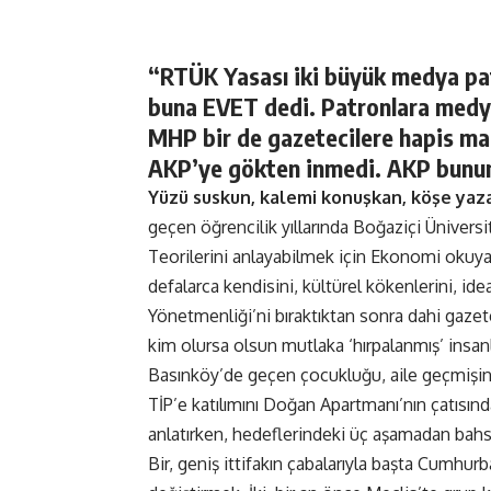
“RTÜK Yasası iki büyük medya pa
buna EVET dedi. Patronlara medya d
MHP bir de gazetecilere hapis ma
AKP’ye gökten inmedi. AKP bunun n
Yüzü suskun, kalemi konuşkan, köşe yaz
geçen öğrencilik yıllarında Boğaziçi Üniversit
Teorilerini
anlayabilmek için Ekonomi okuyan 
defalarca kendisini, kültürel kökenlerini, id
Yönetmenliği’ni bıraktıktan sonra dahi gazet
kim olursa olsun mutlaka ‘hırpalanmış’ insanla
Basınköy’de geçen çocukluğu, aile geçmişin
TİP’e katılımını Doğan Apartmanı’nın çatısı
anlatırken, hedeflerindeki üç aşamadan bahs
Bir, geniş ittifakın çabalarıyla başta Cumhur