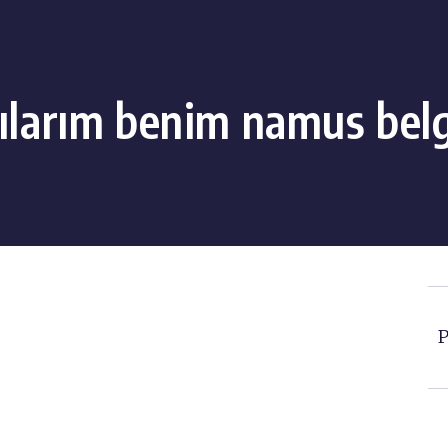
ılarım benim namus be
P