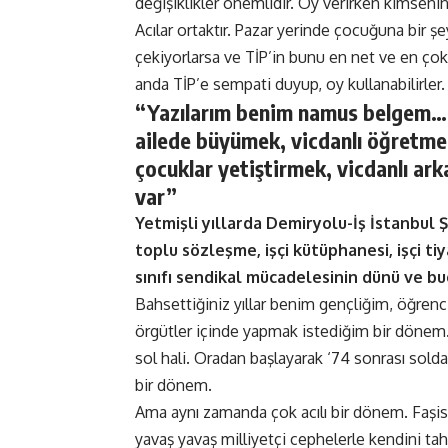
değişiklikler önemlidir. Oy verirken kimseni
Acılar ortaktır. Pazar yerinde çocuğuna bir ş
çekiyorlarsa ve TİP’in bunu en net ve en çok
anda TİP’e sempati duyup, oy kullanabilirler.
“Yazılarım benim namus belgem… E
ailede büyümek, vicdanlı öğretmen
çocuklar yetiştirmek, vicdanlı ark
var”
Yetmişli yıllarda Demiryolu-İş İstanbul 
toplu sözleşme, işçi kütüphanesi, işçi ti
sınıfı sendikal mücadelesinin dünü ve bu
Bahsettiğiniz yıllar benim gençliğim, öğrenc
örgütler içinde yapmak istediğim bir dönem.
sol hali. Oradan başlayarak ‘74 sonrası solda
bir dönem.
Ama aynı zamanda çok acılı bir dönem. Faşist
yavaş yavaş milliyetçi cephelerle kendini tah