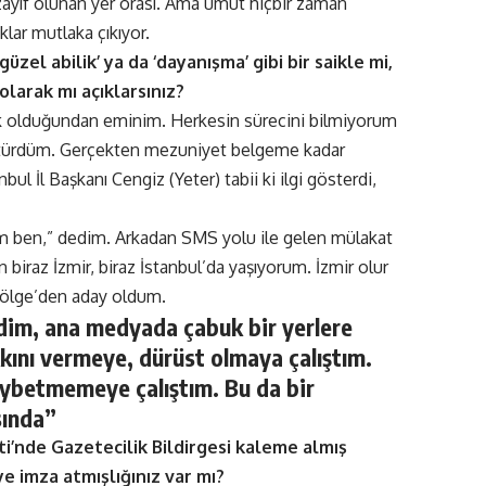
ayıf olunan yer orası. Ama umut hiçbir zaman
ar mutlaka çıkıyor.
üzel abilik’ ya da ‘dayanışma’ gibi bir saikle mi,
larak mı açıklarsınız?
k olduğundan eminim. Herkesin sürecini bilmiyorum
ötürdüm. Gerçekten mezuniyet belgeme kadar
l İl Başkanı Cengiz (Yeter) tabii ki ilgi gösterdi,
im ben,” dedim. Arkadan SMS yolu ile gelen mülakat
n biraz İzmir, biraz İstanbul’da yaşıyorum. İzmir olur
Bölge’den aday oldum.
ldim, ana medyada çabuk bir yerlere
kını vermeye, dürüst olmaya çalıştım.
aybetmemeye çalıştım. Bu da bir
sında”
i’nde Gazetecilik Bildirgesi kaleme almış
iye imza atmışlığınız var mı?