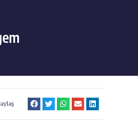
lgem
aylaş