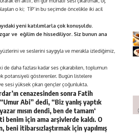
kurarak en aktif, en gür muhalif sesi çıkartmak, üç
aşılan o ki; TİP’in bu seçimde öncelikle iki acil
ayıdaki yeni katılımlarla çok konuşuldu.
üzgar ve eğilim de hissediliyor. Siz bunun ana
 yüzlerini ve seslerini saygıyla ve merakla izlediğimiz,
lki de daha fazlası kadar ses çıkarabilen, toplumun
ek potansiyeli gösterenler. Bugün listelere
ve sesi yüksek çıkan gençler çoğunlukta.
dar’ın cenazesinden sonra Fatih
 “Umur Abi” dedi, “Biz yanlış yaptık
 yazar mısın dendi, ben de tamam‘
tti benim için ama arşivlerde kaldı. O
, beni itibarsızlaştırmak için yapılmış