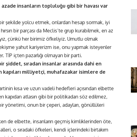
n azade insanların topluluğu gibi bir havası var
 bir şekilde yolcu etmek, onlardan hesap sormak, iyi
hırsın bir parçası da Meclis’te grup kurabilmek, en az
yız, çünkü her birimiz öfkeliyiz. Umutlu olmak
i çekişme yahut kariyerizm ise, onu yapmak isteyenler
ler. TİP içten pazarlığı olmayan bir parti.
r şiddet, sıradan insanlar arasında dahi en
in kapıları milliyetçi, muhafazakar isimlere de
 partinin kısa ve uzun vadeli hedefleri açısından elbette
en kapıdan atlasın gibi bir politikadan söz edilmez,
bir yönetimi, onun bir çeperi, adayları, gönüllüleri
rken de elbette, insanların geçmiş kimliklerinden öte,
lleri, o sıradaki öfkeleri, kendi içlerindeki birtakım