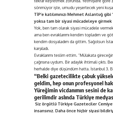
tekrar keşfetmek zorunda. Yetmişlere göre z
sönmüyor işte, umudu yeşertecek yeni kuşakl
TİP’e katılımınızı Mehmet Aslantuğ gibi ‘g
yoksa tam bir siyasi mücadeleye girmek o
Yok, ben tam olarak siyasi mücadele verme
ama ben evraklarımı kendim topladım ve g
kendim dosyaladım da gittim. Sağolsun İstanbu
karşıladı.
Evraklarımı teslim ettim. “Mülakata gireceğ
çağrısına uydum. Bir adaylık ihtimali çıktı. Be
herhalde diye düşündüm hatta. İstanbul 3. 
“Belki gazetecilikte çabuk yükse
geldim, hep onun profesyonel hak
Yüreğimin vicdanımın sesini de k
gerilimdir aslında Türkiye medya
Siz örgütlü Türkiye Gazeteciler Cemiyet
insansınız. Daha önce hiçbir siyasi bildir