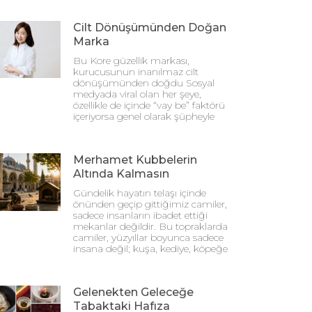
Cilt Dönüşümünden Doğan
Marka
Bu Kore güzellik markası,
kurucusunun inanılmaz cilt
dönüşümünden doğdu Sosyal
medyada viral olan her şeye,
özellikle de içinde “vay be” faktörü
içeriyorsa genel olarak şüpheyle
Merhamet Kubbelerin
Altında Kalmasın
Gündelik hayatın telaşı içinde
önünden geçip gittiğimiz camiler,
sadece insanların ibadet ettiği
mekanlar değildir. Bu topraklarda
camiler, yüzyıllar boyunca sadece
insana değil; kuşa, kediye, köpeğe
Gelenekten Geleceğe
Tabaktaki Hafıza