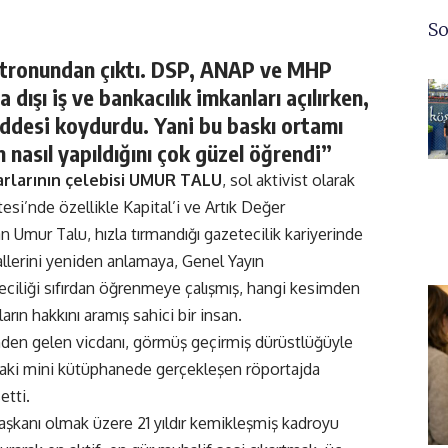
So
tronundan çıktı. DSP, ANAP ve MHP
ışı iş ve bankacılık imkanları açılırken,
ddesi koydurdu. Yani bu baskı ortamı
asıl yapıldığını çok güzel öğrendi”
arlarının çelebisi UMUR TALU
, sol aktivist olarak
esi’nde özellikle Kapital’i ve Artık Değer
Umur Talu, hızla tırmandığı gazetecilik kariyerinde
eallerini yeniden anlamaya, Genel Yayın
eciliği sıfırdan öğrenmeye çalışmış, hangi kesimden
rın hakkını aramış sahici bir insan.
den gelen vicdanı, görmüş geçirmiş dürüstlüğüyle
ndaki mini kütüphanede gerçekleşen röportajda
etti.
başkanı olmak üzere 21 yıldır kemikleşmiş kadroyu