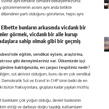
n sizinle aynı kimlikte olmasını bekleyemezsiniz.
ey götürememenin acısını aynı anda birlikte
 dillendiren parti olduğunu görürlerse, hepsi aynı
lbette bunların arkasında vicdanlı bir
ler görmek, vicdanlı bir aile kurup
adaşlara sahip olmak gibi bir geçmiş
Şubesi’nde eğitim, sendikal eylem, araştırma,
yatrosu gibi deneyimleriniz var. Ülkemizde işçi
gününe baktığınızda, en çarpıcı tespitiniz nedir?
iliğim, sol aktivist olduğum, bunu da en çok sendikal
 Demokratik Sol ve Ecevit’in CHP’sinin belki de en
ki bütün fraksiyonlara, gruplara kadar yayılan müthiş
 baskıların çok yoğun olduğu, devlet baskısının
kim ettiği ve darbeye doğru taşıdığı, katliamların