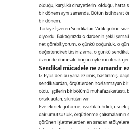
olduğu, karşılıklı cinayetlerin olduğu, hatta 
bir dönem aynı zamanda. Bütün istihbarat örg
bir dönem.
Türkiye İşveren Sendikaları “Artık gülme sıras
diyordu. Baktığınızda o darbenin şekli şemal
net görebiliyorum, o günkü çoğunluk, o gün
değerlendirebilirsiniz ama, o günkü sendika
üzerinde durursak, bugün öyle mi olmak ger
Sendikal mücadele ne zamandır e
12 Eylül’den bu yana ezilmiş, bastırılmış, dağ
sendikalardan, örgütlerden hoşlanmayan bir i
oldu. İşçilerin bir bölümü muhafazakarlaştı,
ortak acıları, sıkıntıları var.
Eve ekmek götürme, işsizlik tehdidi, esnek ça
dair umutsuzluk, örgütlenme çalışmalarının ez
görünen işletmelerden en sıradan atölyelere k