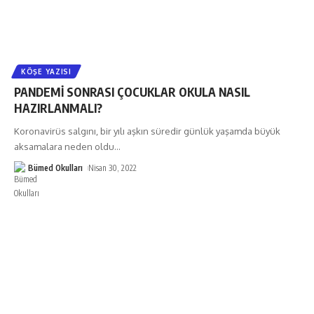
KÖŞE YAZISI
PANDEMİ SONRASI ÇOCUKLAR OKULA NASIL
HAZIRLANMALI?
Koronavirüs salgını, bir yılı aşkın süredir günlük yaşamda büyük
aksamalara neden oldu
…
Bümed Okulları
Nisan 30, 2022