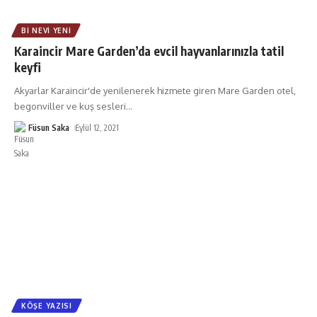
BI NEVI YENI
Karaincir Mare Garden’da evcil hayvanlarınızla tatil
keyfi
Akyarlar Karaincir'de yenilenerek hizmete giren Mare Garden otel,
begonviller ve kuş sesleri
…
Füsun Saka
Eylül 12, 2021
KÖŞE YAZISI