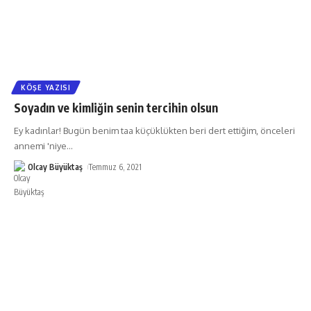
KÖŞE YAZISI
Soyadın ve kimliğin senin tercihin olsun
Ey kadınlar! Bugün benim taa küçüklükten beri dert ettiğim, önceleri
annemi 'niye
…
Olcay Büyüktaş
Temmuz 6, 2021