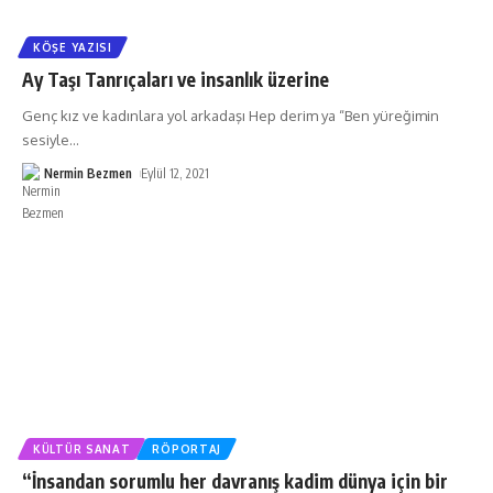
KÖŞE YAZISI
Ay Taşı Tanrıçaları ve insanlık üzerine
Genç kız ve kadınlara yol arkadaşı Hep derim ya “Ben yüreğimin
sesiyle
…
Nermin Bezmen
Eylül 12, 2021
KÜLTÜR SANAT
RÖPORTAJ
“İnsandan sorumlu her davranış kadim dünya için bir