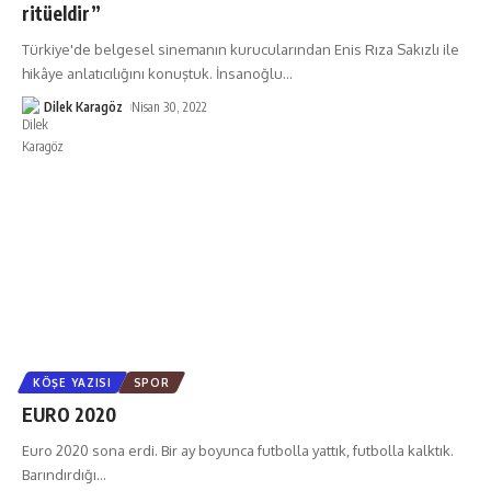
ritüeldir”
Türkiye'de belgesel sinemanın kurucularından Enis Rıza Sakızlı ile
hikâye anlatıcılığını konuştuk. İnsanoğlu
…
Dilek Karagöz
Nisan 30, 2022
KÖŞE YAZISI
SPOR
EURO 2020
Euro 2020 sona erdi. Bir ay boyunca futbolla yattık, futbolla kalktık.
Barındırdığı
…