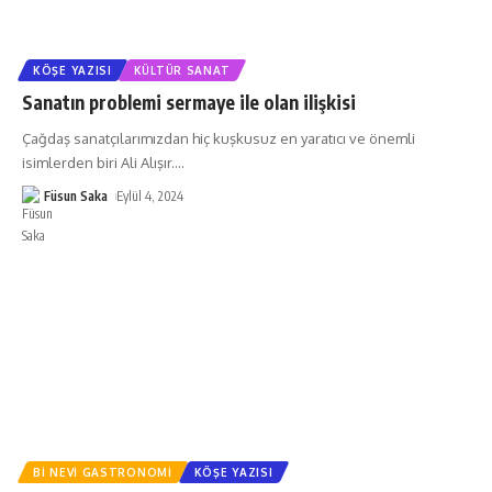
KÖŞE YAZISI
KÜLTÜR SANAT
Sanatın problemi sermaye ile olan ilişkisi
Çağdaş sanatçılarımızdan hiç kuşkusuz en yaratıcı ve önemli
isimlerden biri Ali Alışır.
…
Füsun Saka
Eylül 4, 2024
BI NEVI GASTRONOMI
KÖŞE YAZISI