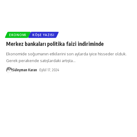
EKONOMI
KÖŞE YAZISI
Merkez bankaları politika faizi indiriminde
Ekonomide soğumanın etkilerini son aylarda iyice hisseder olduk.
Gerek perakende satışlardaki artışta
…
Süleyman Karan
Eylül 17, 2024