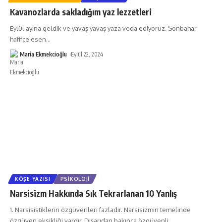
Kavanozlarda sakladığım yaz lezzetleri
Eylül ayına geldik ve yavaş yavaş yaza veda ediyoruz. Sonbahar
hafifçe esen
…
Maria Ekmekcioğlu
Eylül 22, 2024
KÖŞE YAZISI
PSIKOLOJI
Narsisizm Hakkında Sık Tekrarlanan 10 Yanlış
1. Narsisistiklerin özgüvenleri fazladır. Narsisizmin temelinde
özgüven eksikliği vardır. Dışarıdan bakınca özgüvenli
…