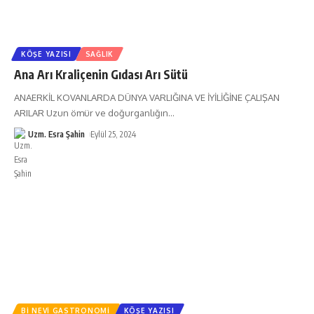
KÖŞE YAZISI
SAĞLIK
Ana Arı Kraliçenin Gıdası Arı Sütü
ANAERKİL KOVANLARDA DÜNYA VARLIĞINA VE İYİLİĞİNE ÇALIŞAN
ARILAR Uzun ömür ve doğurganlığın
…
Uzm. Esra Şahin
Eylül 25, 2024
BI NEVI GASTRONOMI
KÖŞE YAZISI