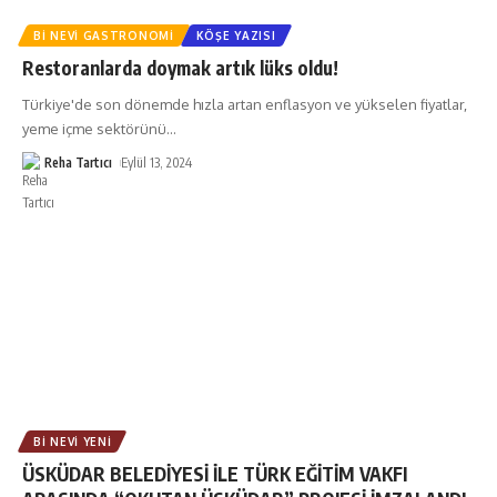
BI NEVI GASTRONOMI
KÖŞE YAZISI
Restoranlarda doymak artık lüks oldu!
Türkiye'de son dönemde hızla artan enflasyon ve yükselen fiyatlar,
yeme içme sektörünü
…
Reha Tartıcı
Eylül 13, 2024
BI NEVI YENI
ÜSKÜDAR BELEDİYESİ İLE TÜRK EĞİTİM VAKFI