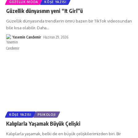
GÜZELLIK-MODA
KÖŞE YAZISI
Güzellik dünyasının yeni “It Girl”ü
Güzellik dünyasında trendlerin ömrü bazen bir TikTok videosundan
bile kısa olabilir. Daha
…
Yasemin Candemir
Haziran 29, 2026
KÖŞE YAZISI
PSIKOLOJI
Kalıplarla Yaşamak Büyük Çelişki
Kalıplarla yaşamak, belki de en büyük çelişkilerimizden biri. Bir