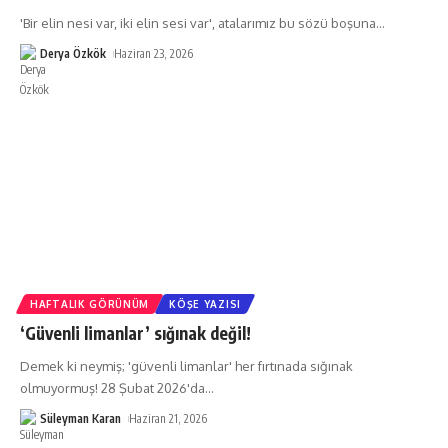
'Bir elin nesi var, iki elin sesi var', atalarımız bu sözü boşuna
…
Derya Özkök
Haziran 23, 2026
HAFTALIK GÖRÜNÜM
KÖŞE YAZISI
‘Güvenli limanlar’ sığınak değil!
Demek ki neymiş; 'güvenli limanlar' her fırtınada sığınak
olmuyormuş! 28 Şubat 2026'da
…
Süleyman Karan
Haziran 21, 2026