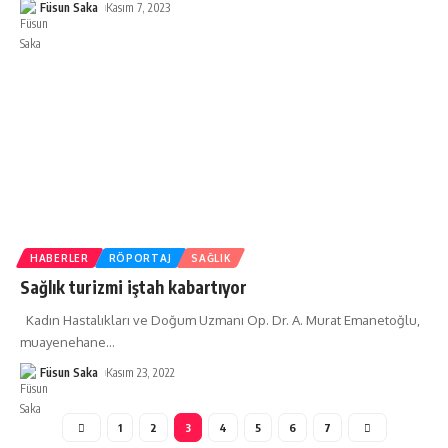
Füsun Saka
Kasım 7, 2023
HABERLER
RÖPORTAJ
SAĞLIK
Sağlık turizmi iştah kabartıyor
Kadın Hastalıkları ve Doğum Uzmanı Op. Dr. A. Murat Emanetoğlu,
muayenehane
…
Füsun Saka
Kasım 23, 2022
1
2
3
4
5
6
7