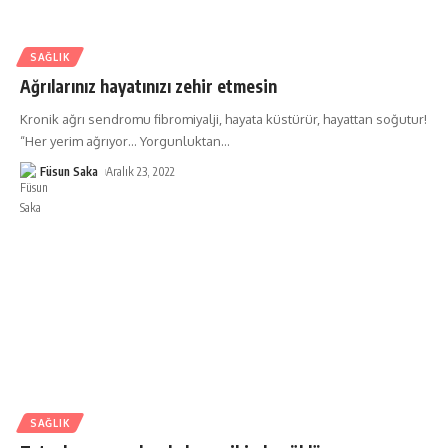
SAĞLIK
Ağrılarınız hayatınızı zehir etmesin
Kronik ağrı sendromu fibromiyalji, hayata küstürür, hayattan soğutur!
“Her yerim ağrıyor… Yorgunluktan
…
Füsun Saka
Aralık 23, 2022
SAĞLIK