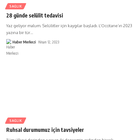
SAĞLIK
28 günde selülit tedavisi
Yaz geliyor malum. Selülitler için kaygılar başladı. L’Occitane’ın 2023
yazına bir tür
…
Haber Merkezi
Nisan 12, 2023
SAĞLIK
Ruhsal durumumuz için tavsiyeler
Tüm ülkeyi derinden sarsan iki depremin ardından birçok