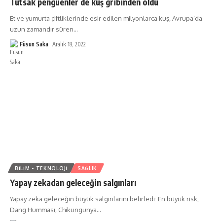
Tutsak penguenler de kuş gribinden öldü
Et ve yumurta çiftliklerinde esir edilen milyonlarca kuş, Avrupa’da
uzun zamandır süren
…
Füsun Saka
Aralık 18, 2022
BILIM - TEKNOLOJI
SAĞLIK
Yapay zekadan geleceğin salgınları
Yapay zeka geleceğin büyük salgınlarını belirledi: En büyük risk,
Dang Humması, Chikungunya
…