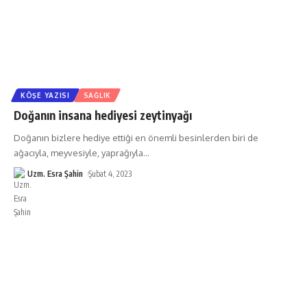
KÖŞE YAZISI
SAĞLIK
Doğanın insana hediyesi zeytinyağı
Doğanın bizlere hediye ettiği en önemli besinlerden biri de
ağacıyla, meyvesiyle, yaprağıyla
…
Uzm. Esra Şahin
Şubat 4, 2023