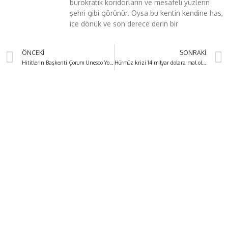
bürokratik koridorların ve mesafeli yüzlerin
şehri gibi görünür. Oysa bu kentin kendine has,
içe dönük ve son derece derin bir
ÖNCEKI
SONRAKI
Hititlerin Başkenti Çorum Unesco Yolunda
Hürmüz krizi 14 milyar dolara mal olacak