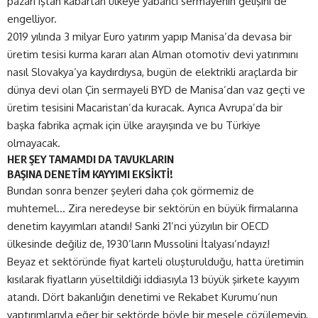
pazarı iştah kabartan ülkeye yabancı sermayenin gelişini de
engelliyor.
2019 yılında 3 milyar Euro yatırım yapıp Manisa’da devasa bir
üretim tesisi kurma kararı alan Alman otomotiv devi yatırımını
nasıl Slovakya’ya kaydırdıysa, bugün de elektrikli araçlarda bir
dünya devi olan Çin sermayeli BYD de Manisa’dan vaz geçti ve
üretim tesisini Macaristan’da kuracak. Ayrıca Avrupa’da bir
başka fabrika açmak için ülke arayışında ve bu Türkiye
olmayacak.
HER ŞEY TAMAMDI DA TAVUKLARIN
BAŞINA DENETİM KAYYIMI EKSİKTİ!
Bundan sonra benzer şeyleri daha çok görmemiz de
muhtemel… Zira neredeyse bir sektörün en büyük firmalarına
denetim kayyımları atandı! Sanki 21’nci yüzyılın bir OECD
ülkesinde değiliz de, 1930’ların Mussolini İtalyası’ndayız!
Beyaz et sektöründe fiyat karteli oluşturulduğu, hatta üretimin
kısılarak fiyatların yüseltildiği iddiasıyla 13 büyük şirkete kayyım
atandı. Dört bakanlığın denetimi ve Rekabet Kurumu’nun
yaptırımlarıyla eğer bir sektörde böyle bir mesele çözülemeyip,