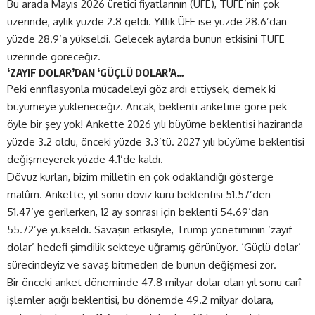
Bu arada Mayıs 2026 üretici fiyatlarının (ÜFE), TÜFE’nin çok
üzerinde, aylık yüzde 2.8 geldi. Yıllık ÜFE ise yüzde 28.6’dan
yüzde 28.9’a yükseldi. Gelecek aylarda bunun etkisini TÜFE
üzerinde göreceğiz.
‘ZAYIF DOLAR’DAN ‘GÜÇLÜ DOLAR’A…
Peki ennflasyonla mücadeleyi göz ardı ettiysek, demek ki
büyümeye yükleneceğiz. Ancak, beklenti anketine göre pek
öyle bir şey yok! Ankette 2026 yılı büyüme beklentisi haziranda
yüzde 3.2 oldu, önceki yüzde 3.3’tü. 2027 yılı büyüme beklentisi
değişmeyerek yüzde 4.1’de kaldı.
Dövuz kurları, bizim milletin en çok odaklandığı gösterge
malûm. Ankette, yıl sonu döviz kuru beklentisi 51.57’den
51.47’ye gerilerken, 12 ay sonrası için beklenti 54.69’dan
55.72’ye yükseldi. Savaşın etkisiyle, Trump yönetiminin ‘zayıf
dolar’ hedefi şimdilik sekteye uğramış görünüyor. ‘Güçlü dolar’
sürecindeyiz ve savaş bitmeden de bunun değişmesi zor.
Bir önceki anket döneminde 47.8 milyar dolar olan yıl sonu carî
işlemler açığı beklentisi, bu dönemde 49.2 milyar dolara,