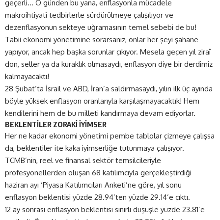
geçerli… O günden bu yana, enflasyonla mücadele
makroihtiyatî tedbirlerle sürdürülmeye çalışılıyor ve
dezenflasyonun sekteye uğramasının temel sebebi de bu!
Tabii ekonomi yönetimine sorarsanız, onlar her şeyi şahane
yapıyor, ancak hep başka sorunlar çıkıyor. Mesela geçen yıl ziraî
don, seller ya da kuraklık olmasaydı, enflasyon diye bir derdimiz
kalmayacaktı!
28 Şubat’ta İsrail ve ABD, İran’a saldırmasaydı, yılın ilk üç ayında
böyle yüksek enflasyon oranlarıyla karşılaşmayacaktık! Hem
kendilerini hem de bu milleti kandırmaya devam ediyorlar.
BEKLENTİLER ZORAKİ İYİMSER
Her ne kadar ekonomi yönetimi pembe tablolar çizmeye çalışsa
da, beklentiler ite kaka iyimserliğe tutunmaya çalışıyor.
TCMB’nin, reel ve finansal sektör temsilcileriyle
profesyonellerden oluşan 68 katılımcıyla gerçekleştirdiği
haziran ayı ‘Piyasa Katılımcıları Anketi’ne göre, yıl sonu
enflasyon beklentisi yüzde 28.94’ten yüzde 29.14’e çıktı.
12 ay sonrası enflasyon beklentisi sınırlı düşüşle yüzde 23.81’e