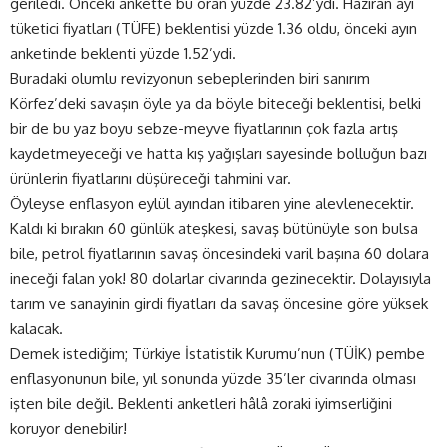
geriledi. Önceki ankette bu oran yüzde 23.82’ydi. Haziran ayı
tüketici fiyatları (TÜFE) beklentisi yüzde 1.36 oldu, önceki ayın
anketinde beklenti yüzde 1.52’ydi.
Buradaki olumlu revizyonun sebeplerinden biri sanırım
Körfez’deki savaşın öyle ya da böyle biteceği beklentisi, belki
bir de bu yaz boyu sebze-meyve fiyatlarının çok fazla artış
kaydetmeyeceği ve hatta kış yağışları sayesinde bolluğun bazı
ürünlerin fiyatlarını düşüreceği tahmini var.
Öyleyse enflasyon eylül ayından itibaren yine alevlenecektir.
Kaldı ki bırakın 60 günlük ateşkesi, savaş bütünüyle son bulsa
bile, petrol fiyatlarının savaş öncesindeki varil başına 60 dolara
ineceği falan yok! 80 dolarlar civarında gezinecektir. Dolayısıyla
tarım ve sanayinin girdi fiyatları da savaş öncesine göre yüksek
kalacak.
Demek istediğim; Türkiye İstatistik Kurumu’nun (
TÜİK
) pembe
enflasyonunun bile, yıl sonunda yüzde 35’ler civarında olması
işten bile değil. Beklenti anketleri hâlâ zoraki iyimserliğini
koruyor denebilir!