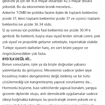
gelecek yıl için de 41.6 milyar dolardan 42.5 milyar dolara
yükseldi. Bu da ekonominin kronik meselesi…
Ankette TCMB’nin politika faizine ilişkin ilk toplantı beklentisi
yüzde 37, ikinci toplantı beklentisi yüzde 37 ve üçüncü toplantı
beklentisi ise yüzde 36.34 oldu.
12 ay sonrası için politika faizi beklentisi ise yüzde 30.14’e
geriledi. Bu beklenti, başta olası siyasî krizler olmak üzere, pek
çok siyasî ve jeopolitik gelişme sebebiyle, tepetaklak olabilir.
Türkiye siyaseti darbeler hariç, en sert krizini yaşıyor ve
öngörülümezlikler çok fazla.
BYD İLK DEĞİL Kİ!..
Bunun sonuçlarını, öyle ya da böyle doğrudan yabancı
yatırımlarda da görüyoruz. Meselemiz sadece iyiden iyiye
bozulmuş makro dengelerimiz değil, birikmiş ve bir türlü
çözülemediği için kangrenleşmiş yapısal sorunlarımız da…
Hormonlu büyüme, bazı sektörlerde yapısal bunalım, yargıya
güvenin diplerde oluşu, anti-demokratik uygulamalar sadece
ülkeyi boğmakla kalmıyor, bu jeostratejik önemi yüksek ve iç