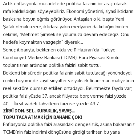
Artık enflasyonla mücadelede politika faizinin bir araç olarak
rafa kaldırıldığını söyleyebiliriz. Ekonomi yönetimi, siyasî iktidarın
baskısına boyun eğmiş görünüyor. Anlaşılan o ki, başta Yeni
Şafak olmak üzere, iktidara yakın medyanın da kulağını birileri
çekmiş, “Mehmet Şimşek ile yolumuza devam edeceğiz. Onu
hedefe koymaktan vazgeçin” diyerek…
Sonuç itibarıyla, beklenen oldu ve 11 Haziran’da Türkiye
Cumhuriyet Merkez Bankası (TCMB), Para Piyasası Kurulu
toplantısının ardından politika faizini sabit tuttu.
Beklenti bir süredir politika faizinin sabit tutulacağı yönündeydi,
çünkü büyümede zayıf sinyaller ve yüksek finansman maliyetinin
reel sektöre olumsuz etkileri ortadaydı. Belirtmekte fayda var;
politika faizi yüzde 37, ancak fiiliyatta borç verme faizi yüzde
40… İki yıl vadeli tahvillerin faizi ise yüzde 43.7…
ZİRAÎ DON, SEL, KURAKLIK, SAVAŞ…
TOPU TACA ATMAK İÇİN BAHANE ÇOK!
Enflasyonla politika faizi arasındaki dengesizlik, aslına bakarsanız
TCMB’nin faiz indirimi döngüsüne girdiği tarihten bu yana