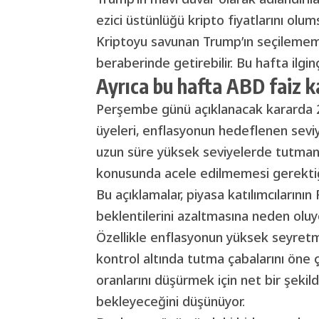
ezici üstünlüğü
kripto
fiyatlarını olums
Kriptoyu savunan Trump’ın seçilememe
beraberinde getirebilir. Bu hafta ilginç
Ayrıca bu hafta ABD faiz ka
Perşembe günü açıklanacak kararda 25
üyeleri, enflasyonun hedeflenen seviye
uzun süre yüksek seviyelerde tutmanı
konusunda acele edilmemesi gerektiğin
Bu açıklamalar, piyasa katılımcılarının 
beklentilerini azaltmasına neden oluy
Özellikle enflasyonun yüksek seyret
kontrol altında tutma çabalarını öne çı
oranlarını düşürmek için net bir şekil
bekleyeceğini düşünüyor.