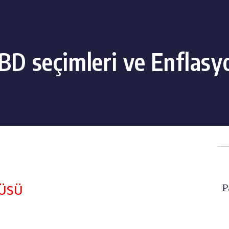
BD seçimleri ve Enflasy
üsü
P