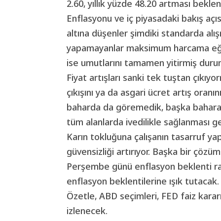
2.60, yıllık yüzde 48.20 artması beklen
Enflasyonu ve iç piyasadaki bakış aç
altına düşenler şimdiki standarda alışm
yapamayanlar maksimum harcama eğili
ise umutlarını tamamen yitirmiş duru
Fiyat artışları sanki tek tuştan çıkıyo
çıkışını ya da asgari ücret artış oranı
baharda da göremedik, başka bahara k
tüm alanlarda ivedilikle sağlanması ge
Karın tokluğuna çalışanın tasarruf y
güvensizliği artırıyor. Başka bir çözü
Perşembe günü enflasyon beklenti ra
enflasyon beklentilerine ışık tutacak.
Özetle, ABD seçimleri, FED faiz karar
izlenecek.