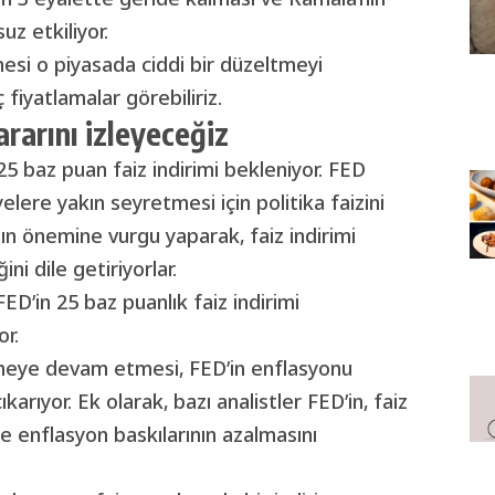
uz etkiliyor.
si o piyasada ciddi bir düzeltmeyi
 fiyatlamalar görebiliriz.
rarını izleyeceğiz
 baz puan faiz indirimi bekleniyor. FED
lere yakın seyretmesi için politika faizini
n önemine vurgu yaparak, faiz indirimi
i dile getiriyorlar.
FED’in 25 baz puanlık faiz indirimi
or.
meye devam etmesi, FED’in enflasyonu
karıyor. Ek olarak, bazı analistler FED’in, faiz
de enflasyon baskılarının azalmasını