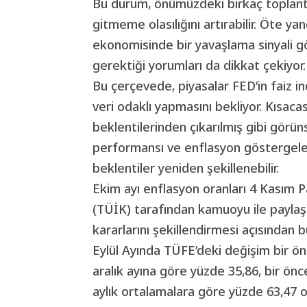
Bu durum, önümüzdeki birkaç toplantı
gitmeme olasılığını artırabilir. Öte ya
ekonomisinde bir yavaşlama sinyali g
gerektiği yorumları da dikkat çekiyor.
Bu çerçevede, piyasalar FED’in faiz in
veri odaklı yapmasını bekliyor. Kısacası
beklentilerinden çıkarılmış gibi görü
performansı ve enflasyon göstergele
beklentiler yeniden şekillenebilir.
Ekim ayı enflasyon oranları 4 Kasım P
(TÜİK) tarafından kamuoyu ile paylaşıl
kararlarını şekillendirmesi açısından 
Eylül Ayında TÜFE’deki değişim bir önc
aralık ayına göre yüzde 35,86, bir önce
aylık ortalamalara göre yüzde 63,47 o