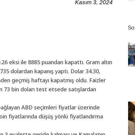
Kasım 3, 2024
So
26 eksi ile 8885 puandan kapattı. Gram altın
735 dolardan kapanış yaptı. Dolar 34.30,
inden geçmiş haftayı kapatmış oldu. Faizler
n 73 bin doları test etsede satışlardan
bağlayan ABD seçimleri fiyatlar üzerinde
oin fiyatlarında düşüş yönlü fiyatlandırma
an 3 eyalette geride kalması ve Kamala’nın