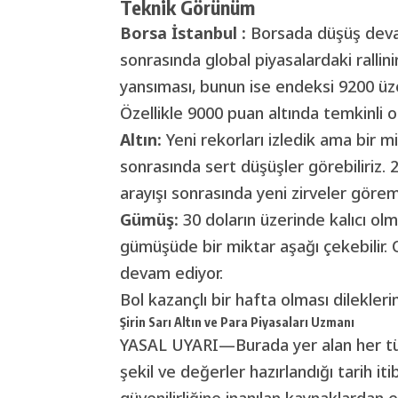
Teknik Görünüm
Borsa İstanbul :
Borsada düşüş devam
sonrasında global piyasalardaki rallin
yansıması, bunun ise endeksi 9200 üz
Özellikle 9000 puan altında temkinli ol
Altın:
Yeni rekorları izledik ama bir m
sonrasında sert düşüşler görebiliriz. 
arayışı sonrasında yeni zirveler göre
Gümüş:
30 doların üzerinde kalıcı ol
gümüşüde bir miktar aşağı çekebilir. 
devam ediyor.
Bol kazançlı bir hafta olması dilekler
Şirin Sarı Altın ve Para Piyasaları Uzmanı
YASAL UYARI—Burada yer alan her türl
şekil ve değerler hazırlandığı tarih it
güvenilirliğine inanılan kaynaklardan 