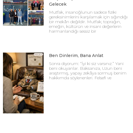
Gelecek
Mutfak, insanoğlunun sadece fiziki
gereksinimlerini karşılamak için sığındığı
bir mekân değildir. Mutfak; toprağın,
emeğin, kültürün ve insani değerlerin
harmanlandığı sessiz bir
Ben Dinlerim, Bana Anlat
Sonra diyorum: “İyi ki siz varsınız.” Yani
beni okuyanlar. Baksanıza, Uzun beni
araştırmış, yapay zekâya sormuş benim
hakkımda söylenenleri. Felsefi ve