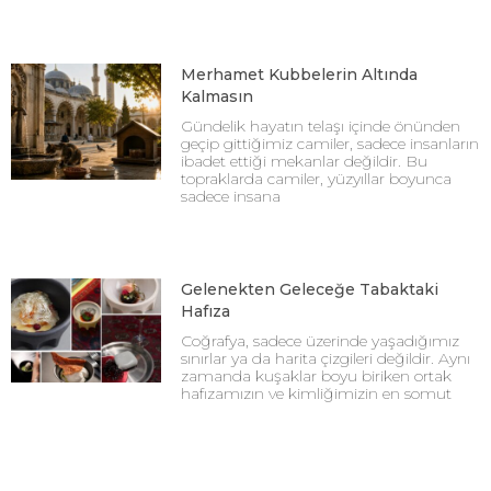
Merhamet Kubbelerin Altında
Kalmasın
Gündelik hayatın telaşı içinde önünden
geçip gittiğimiz camiler, sadece insanların
ibadet ettiği mekanlar değildir. Bu
topraklarda camiler, yüzyıllar boyunca
sadece insana
Gelenekten Geleceğe Tabaktaki
Hafıza
Coğrafya, sadece üzerinde yaşadığımız
sınırlar ya da harita çizgileri değildir. Aynı
zamanda kuşaklar boyu biriken ortak
hafızamızın ve kimliğimizin en somut