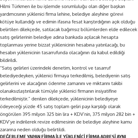
Hilmi Türkmen ile bu işlemde sorumluluğu olan diğer başkan
yardımcısının yüklenici firma lehine, belediye aleyhine görevi
kötüye kullandığı ve edimin ifasına fesat karıştırdığının açık olduğu
belirtilen dilekçede, satılacak bağımsız bölümlerden elde edilecek
satış gelirlerinin belediye adına bankada açılacak hesapta
toplanması yerine bizzat yüklenicinin hesabına yatırılacağı, bu
hesabın yüklenicinin tasarrufunda olacağının da kabul edildiği
bildirildi.
“Satış gelirleri üzerindeki denetim, kontrol ve tasarruf
belediyedeyken, yüklenici firmaya terkedilmiş, belediyenin satış
gelirlerini ve alacağının ödenme zamanını ve miktarını takibi
olanaksızlaştırılarak tümüyle yüklenici firmanın insiyatifine
terkedilmiştir.” denilen dilekçede, yüklenicinin belediyeye
ödeyeceği yüzde 45 satış toplam geliri payı karşılığı olarak
öngörülen 395 milyon 325 bin lira + KDV’nin, 375 milyon 282 bin +
KDV’ye indirilerek revize edilmesinin de belediye aleyhine kamu
zararına neden olduğu belirtildi.
DEĞERLEME YAPAN FİRMA İLE YÜKLENİCİ FİRMA ADRESİ AYNI