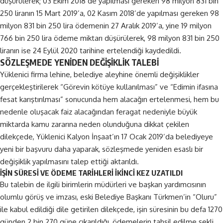
düşürülerek; 03 Ekim 2018’de yapılması gereken 98 milyon 831 bin
250 liranın 15 Mart 2019’a, 02 Kasım 2018’de yapılması gereken 98
milyon 831 bin 250 lira ödemenin 27 Aralık 2019’a, yine 19 milyon
766 bin 250 lira ödeme miktarı düşürülerek, 98 milyon 831 bin 250
liranın ise 24 Eylül 2020 tarihine ertelendiği kaydedildi.
SÖZLEŞMEDE YENİDEN DEĞİŞİKLİK TALEBİ
Yüklenici firma lehine, belediye aleyhine önemli değişiklikler
gerçekleştirilerek “Görevin kötüye kullanılması” ve “Edimin ifasına
fesat karıştırılması” sonucunda hem alacağın ertelenmesi, hem bu
nedenle oluşacak faiz alacağından feragat nedeniyle büyük
miktarda kamu zararına neden olunduğuna dikkat çekilen
dilekçede, Yüklenici Kalyon İnşaat’ın 17 Ocak 2019’da belediyeye
yeni bir başvuru daha yaparak, sözleşmede yeniden esaslı bir
değişiklik yapılmasını talep ettiği aktarıldı.
İŞİN SÜRESİ VE ÖDEME TARİHLERİ İKİNCİ KEZ UZATILDI
Bu talebin de ilgili birimlerin müdürleri ve başkan yardımcısının
olumlu görüş ve imzası, eski Belediye Başkanı Türkmen’in “Oluru”
ile kabul edildiği dile getirilen dilekçede, işin süresinin bu defa 1270
günden 2 bin 270 güne çıkarıldığı, ödemelerin tahsil edilme şekli