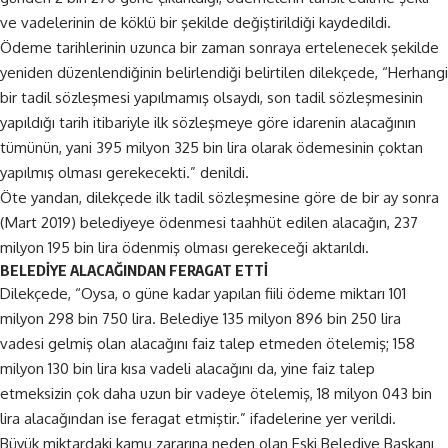
ve vadelerinin de köklü bir şekilde değiştirildiği kaydedildi.
Ödeme tarihlerinin uzunca bir zaman sonraya ertelenecek şekilde
yeniden düzenlendiğinin belirlendiği belirtilen dilekçede, “Herhangi
bir tadil sözleşmesi yapılmamış olsaydı, son tadil sözleşmesinin
yapıldığı tarih itibariyle ilk sözleşmeye göre idarenin alacağının
tümünün, yani 395 milyon 325 bin lira olarak ödemesinin çoktan
yapılmış olması gerekecekti.” denildi.
Öte yandan, dilekçede ilk tadil sözleşmesine göre de bir ay sonra
(Mart 2019) belediyeye ödenmesi taahhüt edilen alacağın, 237
milyon 195 bin lira ödenmiş olması gerekeceği aktarıldı.
BELEDİYE ALACAĞINDAN FERAGAT ETTİ
Dilekçede, “Oysa, o güne kadar yapılan fiili ödeme miktarı 101
milyon 298 bin 750 lira. Belediye 135 milyon 896 bin 250 lira
vadesi gelmiş olan alacağını faiz talep etmeden ötelemiş; 158
milyon 130 bin lira kısa vadeli alacağını da, yine faiz talep
etmeksizin çok daha uzun bir vadeye ötelemiş, 18 milyon 043 bin
lira alacağından ise feragat etmiştir.” ifadelerine yer verildi.
Büyük miktardaki kamu zararına neden olan Eski Belediye Başkanı