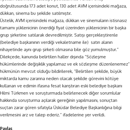
doğrultusunda 173 adet konut, 130 adet AVM içerisindeki mağaza,
dükkan, sinema bu şekilde satılmıştır.
Üstelik, AVM içerisindeki mağaza, dükkan ve sinemaların istisnasız
tamamı yüklenicinin önerdiği fiyat üzerinden yüklenicinin bir başka
grup şirketine satılarak devredilmiştir. Satışı gerçekleştirenle
(belediye başkanının verdiği vekaletname ile) satın alanın
nihayetinde aynı grup şirketi olmasına bile göz yumulmuştur.”
Dilekçede, kanunda belirtilen haller dışında “Sözleşme
hükümlerinde değişiklik yapılamaz ve ek sözleşme düzenlenemez”
hükmünün mevcut olduğu bildirilerek, “Belirtilen şekilde, büyük
miktarda kamu zararına neden olacak şekilde görevini kötüye
kullanan ve edimin ifasına fesat karıştıran eski belediye başkanı
Hilmi Türkmen ve soruşturmada belirlenecek diğer sorumlular
hakkında soruşturma açılarak gereğinin yapılmasını, sonuçtan
suçtan zarar gören sıfatıyla Üsküdar Belediye Başkanlığına bilgi
verilmesini arz ve talep ederiz.” ifadelerine yer verildi.
Paylaş