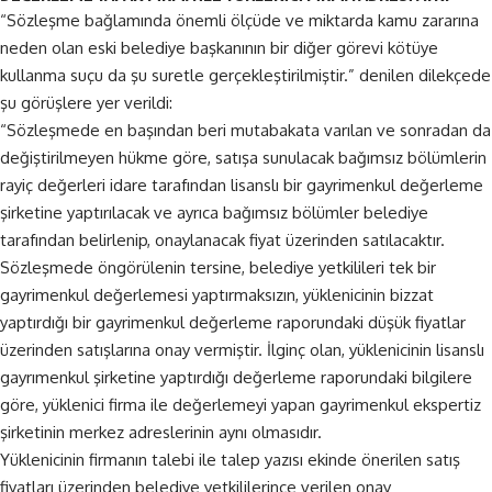
“Sözleşme bağlamında önemli ölçüde ve miktarda kamu zararına
neden olan eski belediye başkanının bir diğer görevi kötüye
kullanma suçu da şu suretle gerçekleştirilmiştir.” denilen dilekçede
şu görüşlere yer verildi:
“Sözleşmede en başından beri mutabakata varılan ve sonradan da
değiştirilmeyen hükme göre, satışa sunulacak bağımsız bölümlerin
rayiç değerleri idare tarafından lisanslı bir gayrimenkul değerleme
şirketine yaptırılacak ve ayrıca bağımsız bölümler belediye
tarafından belirlenip, onaylanacak fiyat üzerinden satılacaktır.
Sözleşmede öngörülenin tersine, belediye yetkilileri tek bir
gayrimenkul değerlemesi yaptırmaksızın, yüklenicinin bizzat
yaptırdığı bir gayrimenkul değerleme raporundaki düşük fiyatlar
üzerinden satışlarına onay vermiştir. İlginç olan, yüklenicinin lisanslı
gayrımenkul şirketine yaptırdığı değerleme raporundaki bilgilere
göre, yüklenici firma ile değerlemeyi yapan gayrimenkul ekspertiz
şirketinin merkez adreslerinin aynı olmasıdır.
Yüklenicinin firmanın talebi ile talep yazısı ekinde önerilen satış
fiyatları üzerinden belediye yetkililerince verilen onay