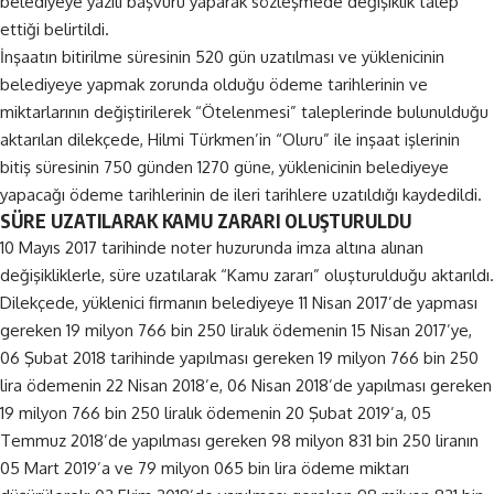
belediyeye yazılı başvuru yaparak sözleşmede değişiklik talep
ettiği belirtildi.
İnşaatın bitirilme süresinin 520 gün uzatılması ve yüklenicinin
belediyeye yapmak zorunda olduğu ödeme tarihlerinin ve
miktarlarının değiştirilerek “Ötelenmesi” taleplerinde bulunulduğu
aktarılan dilekçede, Hilmi Türkmen’in “Oluru” ile inşaat işlerinin
bitiş süresinin 750 günden 1270 güne, yüklenicinin belediyeye
yapacağı ödeme tarihlerinin de ileri tarihlere uzatıldığı kaydedildi.
SÜRE UZATILARAK KAMU ZARARI OLUŞTURULDU
10 Mayıs 2017 tarihinde noter huzurunda imza altına alınan
değişikliklerle, süre uzatılarak “Kamu zararı” oluşturulduğu aktarıldı.
Dilekçede, yüklenici firmanın belediyeye 11 Nisan 2017’de yapması
gereken 19 milyon 766 bin 250 liralık ödemenin 15 Nisan 2017’ye,
06 Şubat 2018 tarihinde yapılması gereken 19 milyon 766 bin 250
lira ödemenin 22 Nisan 2018’e, 06 Nisan 2018’de yapılması gereken
19 milyon 766 bin 250 liralık ödemenin 20 Şubat 2019’a, 05
Temmuz 2018’de yapılması gereken 98 milyon 831 bin 250 liranın
05 Mart 2019’a ve 79 milyon 065 bin lira ödeme miktarı