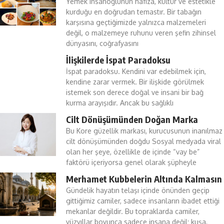
Yemek insanoğlunun hafıza, kültür ve estetikle
kurduğu en doğrudan temastır. Bir tabağın
karşısına geçtiğimizde yalnızca malzemeleri
değil, o malzemeye ruhunu veren şefin zihinsel
dünyasını, coğrafyasını
İlişkilerde İspat Paradoksu
İspat paradoksu. Kendini var edebilmek için,
kendine zarar vermek. Bir ilişkide görülmek
istemek son derece doğal ve insani bir bağ
kurma arayışıdır. Ancak bu sağlıklı
Cilt Dönüşümünden Doğan Marka
Bu Kore güzellik markası, kurucusunun inanılmaz
cilt dönüşümünden doğdu Sosyal medyada viral
olan her şeye, özellikle de içinde “vay be”
faktörü içeriyorsa genel olarak şüpheyle
Merhamet Kubbelerin Altında Kalmasın
Gündelik hayatın telaşı içinde önünden geçip
gittiğimiz camiler, sadece insanların ibadet ettiği
mekanlar değildir. Bu topraklarda camiler,
yüzyıllar boyunca sadece insana değil; kuşa,