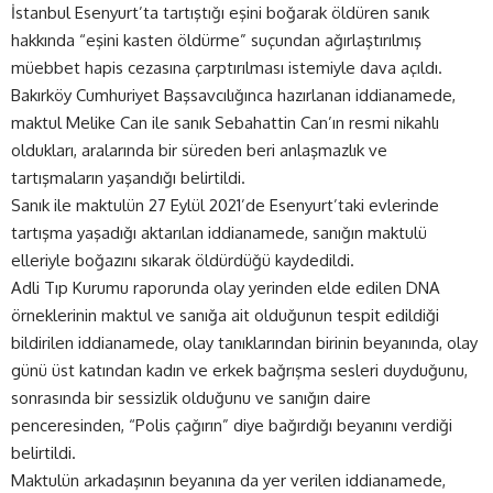
İstanbul Esenyurt’ta tartıştığı eşini boğarak öldüren sanık
hakkında “eşini kasten öldürme” suçundan ağırlaştırılmış
müebbet hapis cezasına çarptırılması istemiyle dava açıldı.
Bakırköy Cumhuriyet Başsavcılığınca hazırlanan iddianamede,
maktul Melike Can ile sanık Sebahattin Can’ın resmi nikahlı
oldukları, aralarında bir süreden beri anlaşmazlık ve
tartışmaların yaşandığı belirtildi.
Sanık ile maktulün 27 Eylül 2021’de Esenyurt’taki evlerinde
tartışma yaşadığı aktarılan iddianamede, sanığın maktulü
elleriyle boğazını sıkarak öldürdüğü kaydedildi.
Adli Tıp Kurumu raporunda olay yerinden elde edilen DNA
örneklerinin maktul ve sanığa ait olduğunun tespit edildiği
bildirilen iddianamede, olay tanıklarından birinin beyanında, olay
günü üst katından kadın ve erkek bağrışma sesleri duyduğunu,
sonrasında bir sessizlik olduğunu ve sanığın daire
penceresinden, “Polis çağırın” diye bağırdığı beyanını verdiği
belirtildi.
Maktulün arkadaşının beyanına da yer verilen iddianamede,